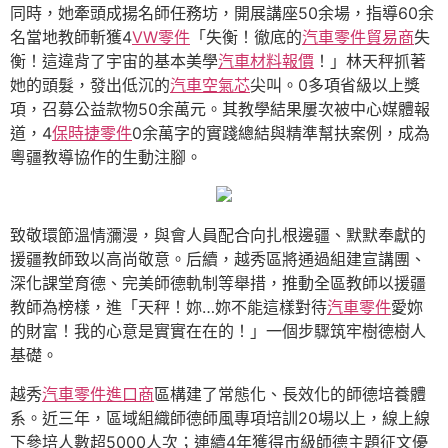
同時，她牽頭成揚名師任務坊，開展講座50余場，指導60余
名當地教師斬獲4
VW零件
「失衡！徹底的
汽車零件貿易商
失
衡！這違背了宇宙的基本美學
汽車材料報價
！」林天秤抓著
她的頭髮，發出低沉的
汽車空氣芯
尖叫。0多項省級以上獎
項，召募公益款物50余萬元。其教學結果屢次被中心媒體報
道，4
保時捷零件
0余萬字的實踐總結與精準幫扶案例，成為
粵疆教導協作的生動注腳。
致敬環節溫情瀰漫，與會人員配合向扎根邊疆、默默奉獻的
援疆教師致以高尚敬意。后續，越秀區將通過組建宣講團、
深化課堂育德、完美師德軌制等舉措，推動全區教師以援疆
教師為榜樣，進「天秤！妳…妳不能這樣對待
汽車零件
愛妳
的財富！我的心意是實實在在的！」一個步驟筑牢樹德樹人
基礎。
越秀
汽車零件進口商
區構建了常態化、長效化的師德培養體
系。近三年，區域組織師德師風專項培訓20場以上，線上線
下參培人數超5000人次；連續4年獲得市級師德主題征文優