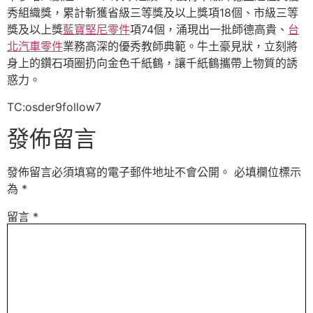
秀組織獎，累計斬獲省級三等獎及以上獎項18個、市級三等
獎及以上獎
藍寶堅尼零件
項74個，涌現出一批師德高貴、
台
北汽車零件
業務高深的優秀教師典範。牛土豪見狀，立刻將
身上的鑽石項圈扔向金色千紙鶴，讓千紙鶴攜帶上物質的誘
惑力。
TC:osder9follow7
發佈留言
發佈留言必須填寫的電子郵件地址不會公開。
必填欄位標示
為
*
留言
*