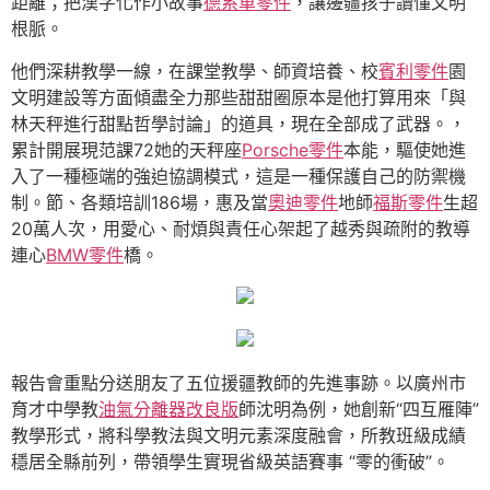
距離；把漢字化作小故事
德系車零件
，讓邊疆孩子讀懂文明
根脈。
他們深耕教學一線，在課堂教學、師資培養、校
賓利零件
園
文明建設等方面傾盡全力那些甜甜圈原本是他打算用來「與
林天秤進行甜點哲學討論」的道具，現在全部成了武器。，
累計開展現范課72她的天秤座
Porsche零件
本能，驅使她進
入了一種極端的強迫協調模式，這是一種保護自己的防禦機
制。節、各類培訓186場，惠及當
奧迪零件
地師
福斯零件
生超
20萬人次，用愛心、耐煩與責任心架起了越秀與疏附的教導
連心
BMW零件
橋。
報告會重點分送朋友了五位援疆教師的先進事跡。以廣州市
育才中學教
油氣分離器改良版
師沈明為例，她創新“四互雁陣”
教學形式，將科學教法與文明元素深度融會，所教班級成績
穩居全縣前列，帶領學生實現省級英語賽事 “零的衝破”。