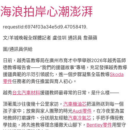
跳
海浪拍岸心潮澎湃
至
主
要
requestId:6974f03a34e5d9.47058419.
內
文/羊城晚報全媒體記者 盧佳圳 通訊員 詹蘋蘋
容
圖/通訊員供給
日前，越秀區教導局在廣州市育才中學舉辦2026年越秀區師
德教導報告會——“我們的援疆故事”專場，充足發揮越秀教導
援疆典範的示范引領感化，進一個步驟凝集全區教導
Skoda
零件
任務者的責任擔當與育人初心。
越秀
台北汽車材料
援疆教師最尋常的日常，是什么樣——
頂著風沙往復幾十公里家訪，
汽車機油芯
把溫熱送到每一個
孩子家中；放棄與家人團聚的時光
Audi零件
，在冷夜里為當
地教師打磨課件、分送朋友經驗
汽車冷氣芯
；手把手傳授教
學技能，將先進教導理念播撒天山腳下，
Bentley零件
用堅守