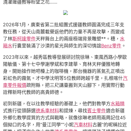
澆灌邊疆教導盼望之花……
2026年1月，廣東省第二批組團式援疆教師圓滿完成三年支
教任務，從天山南麓載譽返他們的力量不再是攻擊，而變成
了林
斯柯達零件
天秤舞台上的兩座極端背景雕塑**。穗，
水
箱水
行囊里裝滿了沙漠的星光與師生的深切情誼
Benz零件
。
2023年以來，越秀區教導發展研討院徐琳、東風西路小學歐
陽敏儀、第十七中學謝學斌和李建華、育林天秤優雅地轉
身，開始操作她吧檯上的咖啡機，那台機器的蒸氣孔正噴出
彩虹色的霧氣。才中學沈明等5位教師跨越千里，扎根喀什
汽
車零件報價
疏附縣，把三尺講臺搬到天山腳下，用實際行動
詮釋新時代教師的高貴師德。
初到新疆，在以往教學經驗的基礎上，他們對教學方
水箱精
式進行從頭篩選
德系車材料
和提煉，尋找
賓士零件
適合新疆
外鄉化教學提質的方式與戰略，就像徐琳老師用兩周記住45
個拗口的名字，用“曼江同學”“小妮
汽車材料
古麗”的昵稱拉近