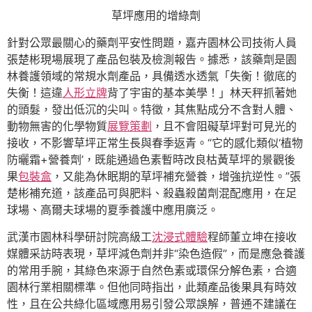
草坪應用的增綠劑
針對公眾最關心的藥劑平安性問題，嘉卉園林公司技術人員
張楚彬現場展現了產品包裝及檢測報告。據悉，該藥劑是園
林養護領域的常規水劑產品，具備透水透氣「失衡！徹底的
失衡！這違
人形立牌
背了宇宙的基本美學！」林天秤抓著她
的頭髮，發出低沉的尖叫。特徵，其焦點成分不含對人體、
動物無害的化學物質
展覽策劃
，且不會阻礙草坪對可見光的
接收，不影響草坪正常生長與春季返青。“它的感化類似‘植物
防曬霜+營養劑’，既能通過色素暫時改良枯黃草坪的景觀後
果
包裝盒
，又能為休眠期的草坪補充營養，增強抗逆性。”張
楚彬補充道，該產品可與肥料、殺蟲殺菌劑混配應用，在足
球場、高爾夫球場的夏季養護中應用廣泛。
武漢市園林科學研討院高級工
沈浸式體驗
程師董立坤在接收
媒體采訪時表現，草坪減色劑并非“染色造假”，而是應急養護
的常用手腕，其綠色來源于自然色素或環保分解色素，合適
園林行業相關標準。但他同時指出，此類產品後果具有時效
性，且在公共綠化區域應用易引發公眾誤解，普通不建議在