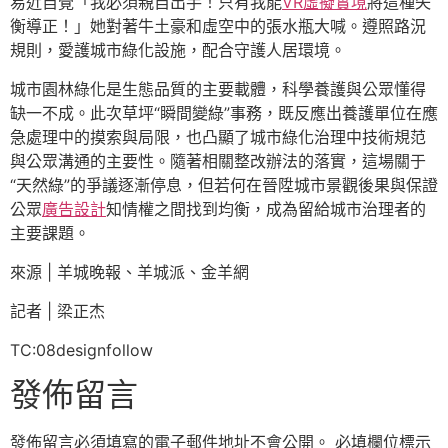
易近自覺「我必須親自出手！只有我能
VR虛擬實境
將這種失
衡導正！」她對著牛土豪和虛空中的張水瓶大喊。遵照路況
規則，愛護城市綠化設施，配合守護人居環境。
城市園林綠化是生態品質的主要載體，科學養護與公眾懂得
缺一不成。此次草坪“瞬間變綠”事務，既反應出養護單位在應
急處理中的摸索與局限，也凸顯了城市綠化治理中技術規范
與公眾溝通的主要性。隨著相關整改辦法的落實，這場關于
“天然綠”的爭議逐漸停息，但若何在晉陞城市景觀後果與保證
公眾
廣告設計
知情權之間找到均衡，成為留給城市治理者的
主要課題。
來源 | 羊城晚報、羊城派、金羊網
記者 | 梁正杰
TC:08designfollow
發佈留言
發佈留言必須填寫的電子郵件地址不會公開。
必填欄位標示