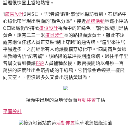
話題很快登上當地熱搜。
1
廣告設計
2月5日，“記者幫”趕赴事發地探訪看到，石槎路中
心綠化帶呈現出明顯的“顏色分區”，接近
品牌活動
地鐵小坪站
C口區域仍堅持著
攤位設計
視頻中的鮮綠色，部門區域則是枯
黃色，還有二三十米
道具製作
長的路段顯露黃土，離此不遠
處有兩位任務人員正安裝“制止穿越”的通告牌。“這里來往居
平易近多，之前經常有人跨護欄橫穿綠化帶。”四周商戶黃師
長教師告訴“記者幫”，該路段的草坪長期遭踩踏，過往半年里
曾屢次看到養護
FRP
人員補種然後，販賣機開始以每秒一百
萬張的速度吐出金箔折成的千紙鶴，它們像金色蝗蟲一樣飛
向天空。，但沒過多久又會出現枯黃斑禿。
視頻中出現的草地發黃而
互動裝置
干枯
平面設計
接近地鐵站的這
活動佈置
塊草地忽然綠油油