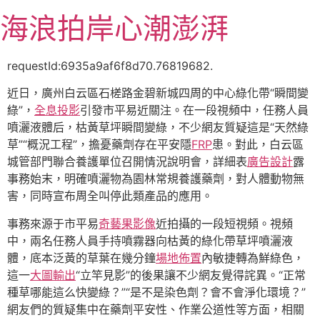
跳
海浪拍岸心潮澎湃
至
主
要
requestId:6935a9af6f8d70.76819682.
內
近日，廣州白云區石槎路金碧新城四周的中心綠化帶“瞬間變
容
綠”，
全息投影
引發市平易近關注。在一段視頻中，任務人員
噴灑液體后，枯黃草坪瞬間變綠，不少網友質疑這是“天然綠
草”“概況工程”，擔憂藥劑存在平安隱
FRP
患。對此，白云區
城管部門聯合養護單位召開情況說明會，詳細表
廣告設計
露
事務始末，明確噴灑物為園林常規養護藥劑，對人體動物無
害，同時宣布周全叫停此類產品的應用。
事務來源于市平易
奇藝果影像
近拍攝的一段短視頻。視頻
中，兩名任務人員手持噴霧器向枯黃的綠化帶草坪噴灑液
體，底本泛黃的草葉在幾分鐘
場地佈置
內敏捷轉為鮮綠色，
這一
大圖輸出
“立竿見影”的後果讓不少網友覺得詫異。“正常
種草哪能這么快變綠？”“是不是染色劑？會不會淨化環境？”
網友們的質疑集中在藥劑平安性、作業公道性等方面，相關