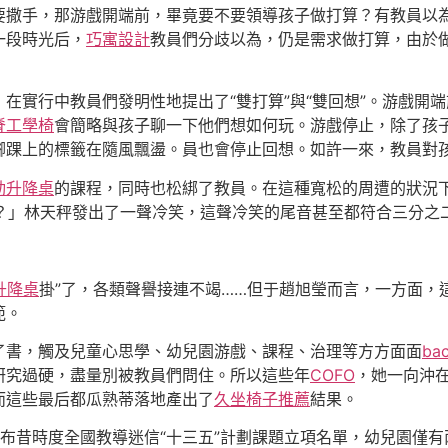
要撒手，那游戲開端前，畢竟要不要領導孩子做打算？有教員以
一段時光后，
巧寓設計
教員們分歧以為，仍是需求做打算，由於
在實行中教員們發明性地提出了“雙打算”與“雙回想”。游戲開
脊工學椅
會簡略與孩子聊一下他們想如何玩。游戲停止，除了孩
腳踝上的標籤在隨風飄盪。員也會停止回想。如許一來，教員對
動升降桌
的課程，同時也松綁了教員。在這種寬松的周遭的狀況
？」林天秤發出了一聲冷笑，這聲冷笑的尾音甚至都符合三分之
動升降桌
掛”了，各類聲譽接連不竭……但于趙旭瑩而言，一方面，
範。
了書，觸及兒童心思學、幼兒園游戲、課程、治理等方方面面
ba
研究過硬，盡量別被教員們問住。所以這些年
COFO
，她一向沖
而這些最后都瓜熟蒂落地產出了
久坐椅子推薦
結果。
布昔時度全國教導迷信“十三五”計劃課題立項名單，幼兒園僅