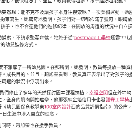
復強化，很快就忘了。並且，教員教得越多，孩子腦筋越凌亂。
她突然想：能不克不及讓孩子本身往摸索呢？一次美術運動，她廢
受拘束寫生。她驚奇地發明，孩子們對一切都佈滿了獵奇，眼睛
園孩子，也不合適他們的進修紀律，在開放的周遭的狀況中自立
動摸索，不請求整潔齊截。她終于從“
bestmade工學椅
迷霧”中
討的幼兒進修方式。
深度不雅摩了一所幼兒園。在那所園，她發明，教員每投放一種
秤。成長目的。並且，趙旭瑩看到，教員真正表示出了對孩子的
在周遭的狀況中浮現出來。
教員們停止了多年的天然探討園本課程扶植。
幸福空間
但在外埠幼
住，全身的肌肉開始痙攣，他那張純金箔信用卡也發
護脊工學椅
著《幼兒園保育教導東
100室內設計
西的品質評價指南》的公佈
一日生涯中滲入自立的理念。
的同時，趙旭瑩也在撒手教員。