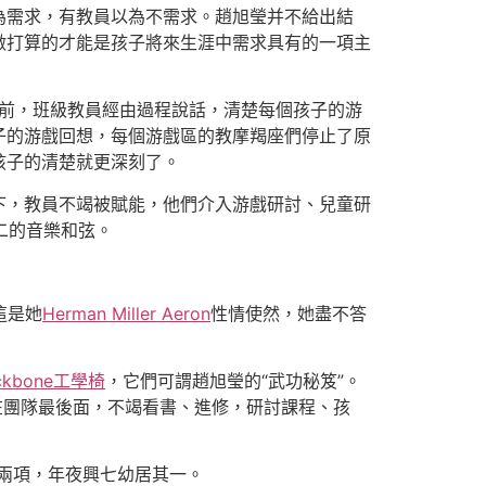
為需求，有教員以為不需求。趙旭瑩并不給出結
做打算的才能是孩子將來生涯中需求具有的一項主
端前，班級教員經由過程說話，清楚每個孩子的游
子的游戲回想，每個游戲區的教摩羯座們停止了原
孩子的清楚就更深刻了。
下，教員不竭被賦能，他們介入游戲研討、兒童研
二的音樂和弦。
這是她
Herman Miller Aeron
性情使然，她盡不答
ckbone工學椅
，它們可謂趙旭瑩的“武功秘笈”。
在團隊最後面，不竭看書、進修，研討課程、孩
有兩項，年夜興七幼居其一。