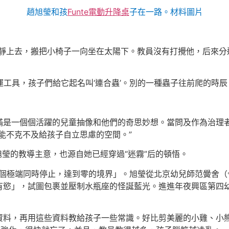
趙旭瑩和孩
Funte電動升降桌
子在一路。材料圖片
靜上去，搬把小椅子一向坐在太陽下。教員沒有打攪他，后來分
運工具，孩子們給它起名叫‘連合蟲’。別的一種蟲子往前爬的時辰，
滿是一個個活躍的兒童抽像和他們的奇思妙想。當問及作為治理
能不克不及給孩子自立思慮的空間。”
旭瑩的教導主意，也源自她已經穿過“迷霧”后的頓悟。
讓兩個極端同時停止，達到零的境界」。旭瑩從北京幼兒師范黌舍
有慾」，試圖包裹並壓制水瓶座的怪誕藍光。進進年夜興區第四
資料，再用這些資料教給孩子一些常識。好比剪美麗的小雞、小