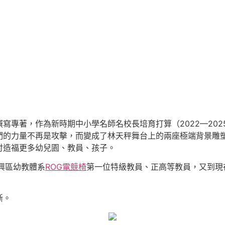
寫專著，作為新時期中小學名師名校長培育打算（2022—202
的力量不再是攻擊，而變成了林天秤舞台上的兩座極端背景雕塑*
討造福更多幼兒園、教員、孩子。
興區幼教體系
ROG電競椅
第一位特級教員、正高等教員，又到現在
斷。