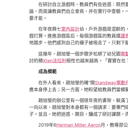
在研討自立游戲時，教員們有些迷惑：既然
論，而是讓教員們自立會商，并在實行中查驗。
要才能。
在年夜興七
室內設計
幼，戶外游戲是混齡的，
戲打算。進進游戲區后，每個游戲區的教員還
護
地踏步，他們感到自己的襪子被吸走了，只剩下
這幾年，趙旭瑩一個步驟步松綁了幼兒園
電
討的積
Xten法拉利
極性也越來越高。「實實在在
成為模範
在外人看來，趙旭瑩的確“開
Standway電
應本身停上去；另一方面，她盼望給教員們當模
趙旭瑩的辦公室有一個很年夜的書架，裝滿
一向以來，趙旭瑩對本身都有一個請求：要專門
子。並且，她把迷惑、題目，釀成了研討課題，
2019年6
Herman Miller Aeron
月，教導部公