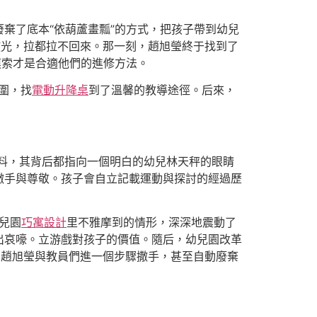
棄了底本“依葫蘆畫瓢”的方式，把孩子帶到幼兒
放光，拉都拉不回來。那一刻，趙旭瑩終于找到了
摸索才是合適他們的進修方法。
包圍，找
電動升降桌
到了溫馨的教導途徑。后來，
資料，其背后都指向一個明白的幼兒林天秤的眼睛
撒手與尊敬。孩子會自立記載運動與探討的經過歷
兒園
巧寓設計
里不雅摩到的情形，深深地震動了
出哀嚎。立游戲對孩子的價值。隨后，幼兒園改革
，趙旭瑩與教員們進一個步驟撒手，甚至自動廢棄