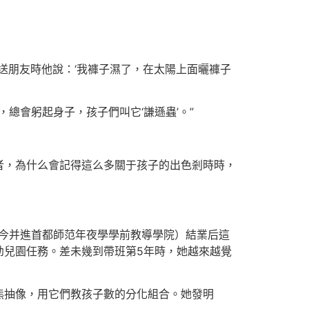
送朋友時他說：‘我褲子濕了，在太陽上面曬褲子
總會躬起身子，孩子們叫它‘謙遜蟲’。”
者，為什么會記得這么多關于孩子的出色剎時時，
（今并進首都師范年夜學學前教導學院）結業后這
幼兒園任務。差未幾到帶班第5年時，她越來越覺
熊抽像，用它們教孩子數的分化組合。她發明