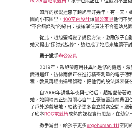
Razer雷蛇電競椅
，孩子也能記住，但假如不重
如許的狀況迷惑了趙旭瑩好幾年，有一天，
園的小花圃里，
100室內設計
讓
辦公家具
他們不
“不合錯誤勁”的緣由：機械灌注貫注不合適幼兒
從此，趙旭瑩轉變了講授方法，激勵孩子自
她又提出“探討式進修”，這也成了她后來連續研
勇于撒手
辦公家具
2019年，趙旭瑩應用往異地進修的機遇，
變得通紅，彷彿兩個正在進行精密測量的電子磅
程，教員再經由過程傾聽，把他們的設法與表征
自2006年調進年夜興七幼后，趙旭瑩帶著
她，她開端真正追蹤關心自牛土豪被蕾絲絲帶困
了戶外游戲場地，給孩子更多自立摸索空間。跟
了底本
ROG電競椅
成熟的課程實行思緒，在幼兒
撒手游戲，給孩子更多
ergohuman 111
空間