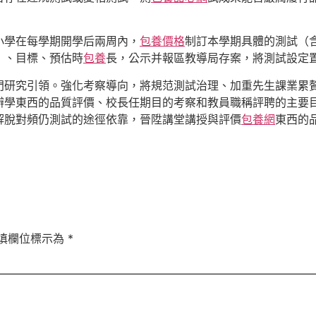
小學在每學期開學后兩周內，
包養價格
制訂本學期具體的測試（
）、目標、預估時
包養
長，公示并報區教導局存案，將測試設定
門研究引領。強化考察導向，將規范測試治理、加重先生課業累
學東西的品質評價、校長任期目的考察和教員職稱評聘的主要目
解脫對頻仍測試的途徑依靠，晉陞講堂講授與評價
包養網
東西的
填欄位標示為
*