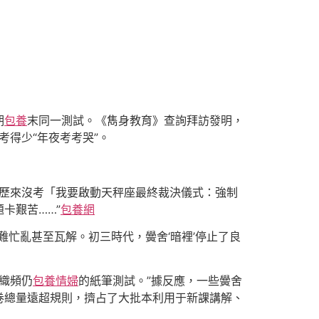
期
包養
末同一測試。《雋身教育》查詢拜訪發明，
考得少“年夜考考哭”。
級歷來沒考「我要啟動天秤座最終裁決儀式：強制
卡艱苦……”
包養網
忙亂甚至瓦解。初三時代，黌舍‘暗裡’停止了良
組織頻仍
包養情婦
的紙筆測試。”據反應，一些黌舍
卷總量遠超規則，擠占了大批本利用于新課講解、