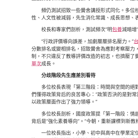
頻仍測試招致一些黌舍講授形式同化。多位
性、人文性被減弱，先生消化常識、成長思想、表
校長和專家們剖析，測試頻次“明
包養
減暗增
“行政評價導向誤差，加劇層層排名壓力。”
分數排名或變相排名，招致黌舍為應對考察壓力
制，不只違反了教導評價改造的初志，也擠壓了
單次
成長。
分歧階段先生應差別看待
多位校長表現「第三階段：時間與空間的絕
們懂得政策背后的良苦專心：“政策否決的是對常
以政策層面作出了強力領導。”
多位校長剖析，國度政策提「第一階段：情
背后是“強化素養導向”。“今朝，重新課標到新教
一位校長指出，小學、初中與高中在學業定