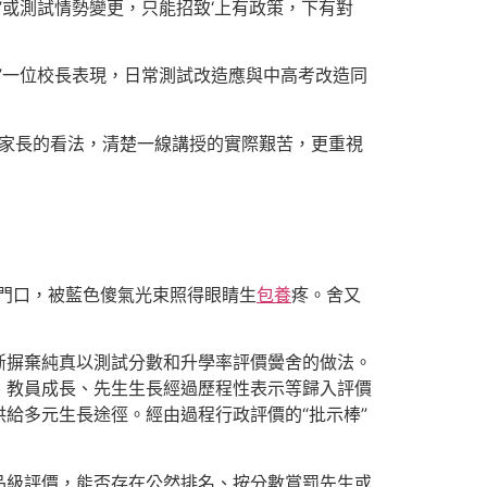
’或測試情勢變更，只能招致‘上有政策，下有對
”一位校長表現，日常測試改造應與中高考改造同
、家長的看法，清楚一線講授的實際艱苦，更重視
門口，被藍色傻氣光束照得眼睛生
包養
疼。舍又
斷摒棄純真以測試分數和升學率評價黌舍的做法。
、教員成長、先生生長經過歷程性表示等歸入評價
供給多元生長途徑。經由過程行政評價的“批示棒”
品級評價，能否存在公然排名、按分數賞罰先生或