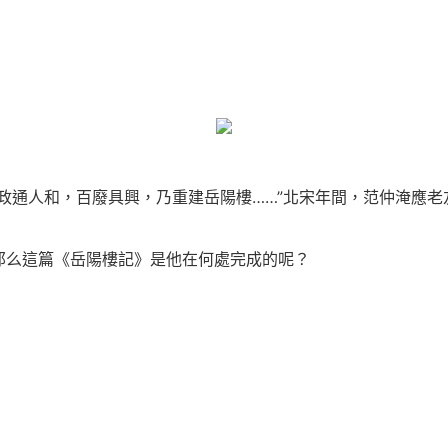
政通人和，百廢具興，乃重建岳陽樓……”北宋年間，范仲淹應老
那么這篇《岳陽樓記》是他在何處完成的呢？