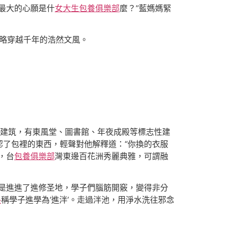
最大的心願是什
女大生包養俱樂部
麼？”藍媽媽緊
領略穿越千年的浩然文風。
建筑，有東風堂、圖書館、年夜成殿等標志性建
了包裡的東西，輕聲對他解釋道：“你換的衣服
，台
包養俱樂部
灣東邊百花洲秀麗典雅，可謂融
是進進了進修圣地，學子們腦筋開竅，變得非分
格
稱學子進學為‘進泮’。走過泮池，用淨水洗往邪念