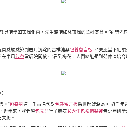
名，有教員講學如東風化雨，先生聽講如沐東風的美妙寄意。”劉晴
瓦間感觸感染到歲月沉淀的古樸滄桑
包養留言板
。“東風堂下紅噴
正在東風
包養
堂后院開放。“看到梅花，人們總能想到范仲淹培
圖）
樂。”
包養網
這一千古名句對
包養留言板
后世影響深遠。“近千年
，近年來，我們舉
包養網
行了屢次
女大生包養俱樂部
青少年研學
朽文脈。