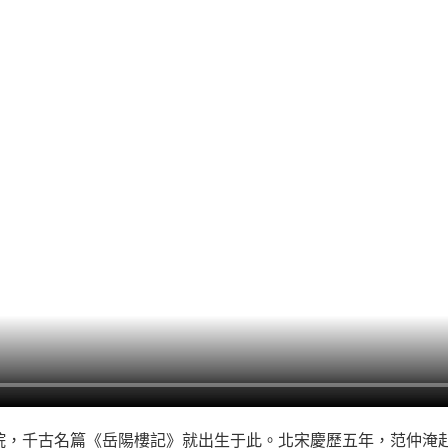
院，千古名篇《岳陽樓記》就出生于此。北宋慶歷五年，范仲淹