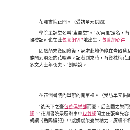
花洲書院正門。（受訪單元供圖）
學院主課堂名叫“東風堂”。“以‘東風’定
陽樓記》也在此
包養網VIP
地出生。
包養網心得
固然顛末幾回修復，身處此地仍能在青磚黛
能聞到淡淡的花噴鼻。記者到來時，有幾株梅花
多文人士年夜夫。”劉晴說。
在花洲書院內舉辦的開筆禮。（受訪單元供
“後天下之憂
包養俱樂部
而憂，后全國之樂而
網
。”花洲書院景區辦事中
包養網
間主任張峰先容
朗讀《岳陽樓記》中感觸感染憂樂精力，賡續不