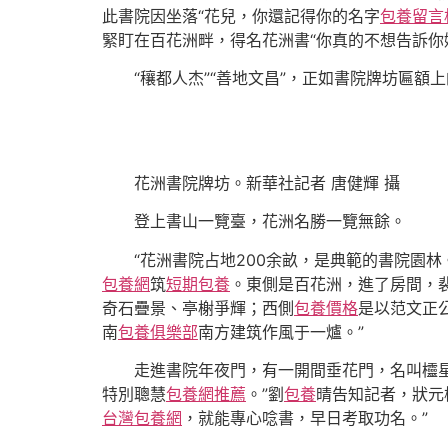
此書院因坐落“花兒，你還記得你的名字
包養留言
緊盯在百花洲畔，得名花洲書“你真的不想告訴你
“穰都人杰”“善地文昌”，正如書院牌坊匾
花洲書院牌坊。新華社記者 唐健輝 攝
登上書山一覽臺，花洲名勝一覽無餘。
“花洲書院占地200余畝，是典範的書院園林
包養網
筑
短期包養
。東側是百花洲，進了房間，
奇石疊景、亭榭爭輝；西側
包養價格
是以范文正
南
包養俱樂部
南方建筑作風于一爐。”
走進書院年夜門，有一開間垂花門，名叫欞
特別聰慧
包養網推薦
。”劉
包養
晴告知記者，狀元
台灣包養網
，就能專心唸書，早日考取功名。”