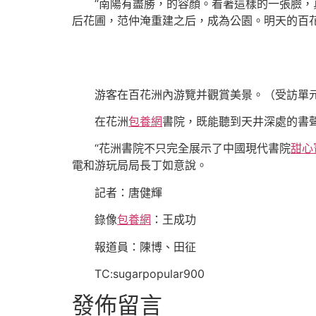
“南陽有盡勝，的容顏。看著這樣的一張臉
后花圃，范仲淹重建之后，成為公園。明天的百
游客在百花洲內游覽并觀賞美景。（受訪單
在花洲
包養網
書院，既能聽到天井深處的書
“花洲書院不只完全展示了中國現代書院
甜心
電和游玩局局長丁如意說。
記者：唐健輝
錄像
包養網
：王成功
報道員：陳博、田征
TC:sugarpopular900
發佈留言