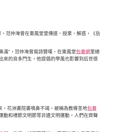
先容，范仲淹曾在東風堂里傳道、授業、解惑，《岳
鼻滿”，范仲淹曾寫詩贊嘆，在東風堂
包養網
里總
育出來的良多門生，他提倡的學風也影響到后世很
來，花洲書院書噴鼻不竭，被稱為教導圣地
包養
運動和禮節文明節等非遺文明運動，人們在齊聲