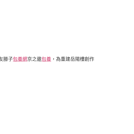
友滕子
包養網
京之邀
包養
，為重建岳陽樓創作