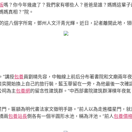
板
嗎？你今年幾歲了？我們家有哪些人？爸爸是誰？媽媽這輩子
媽媽真相？”院。
額上的這八個字所寫，鄧州人文汗青光輝。近日，記者離開此地，
。”講授
包養
員劉晴先容，中軸線上前后分布著書院和文廟兩年夜
裴奕開始換上自己的旅行裝，藍玉華留在一旁，為他最後一次確認
公祠為主
包養網
的留念性建筑群。“中西部書院建筑群渾樸年夜氣
星門，匾額為明代書法家文徵明手跡。“前人以為走進欞星門，就
橋兩
包養站長
側各有一個半圓形水池，稱為泮池。“前人
包養價