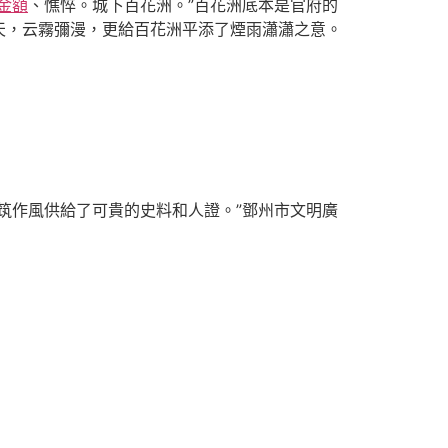
金額
、憔悴。城下百花洲。”百花洲底本是官府的
天，云霧彌漫，更給百花洲平添了煙雨瀟瀟之意。
筑作風供給了可貴的史料和人證。”鄧州市文明廣