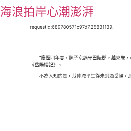
跳
海浪拍岸心潮澎湃
至
主
要
requestId:689780571c97d7.25831139.
內
容
“慶歷四年春，滕子京謫守巴陵郡。越來歲，
《岳陽樓記》。
不為人知的是，范仲淹平生從未到過岳陽，