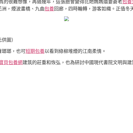
，真的很難想像，再過幾年，這張臉會變得比她媽媽還要蒼老
包養
花洲，煙波畫橋、九曲
包養
回廊，四時輪轉，游客如織。正值冬
元供圖）
聲瑯瑯，也可
短期包養
以看到綠柳堆煙的江南柔情。
寶貝包養網
建筑的莊重和恢弘，也為研討中國現代書院文明與建