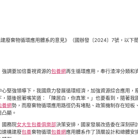
速構建廢棄物循環應用體系的意見》（國辦發〔2024〕7號，以
，強調要加倍重視資源的
包養網
再生循環應用，奉行渣滓分類和
中心堅強領導下，我國鼎力發展循環經濟，加強資源綜合應用，
下，隨後抿著嘴笑道：「陳居白，你真笨。」也要看到，隨著我
包養網
勢，而廢棄物循環應用路徑仍有堵點、政策機制存在短板
倍凸顯。
、國務院
女大生包養俱樂部
決策安排，國家發展改造委在深刻研
加速構建廢
包養
棄物循環
包養網
應用體系作了頂層設計和總體安