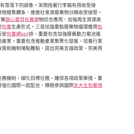
有雪落下的跡象。宋微拖著行李箱有用收受接
棄物搜集體系、推進社會源廢棄物分類收受接管。
廢棄
甜心寶貝包養網
物綜合應用、加強再生資源高
型
包養
生產形式。三是加強重點廢棄物循環應用
包
行安
包養網ppt
排，重要包含加強廢舊動力電池循
用產業。重要包含推動產業集聚化發展、培養行業
政策和機制堵點難點，提出完美支撐政策、完美用
任務機制，細化目標任務，確保各項政策舉措、重
要強化國際一起配合，積極參與國際
女大生包養俱