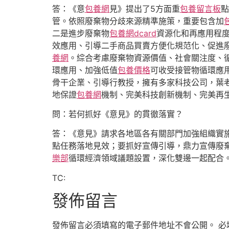
答：《意
包養網
見》提出了5方面重
包養留言板
管。依照廢棄物分歧來源精準施策，重要包含加
二是進步廢棄物
包養網dcard
資源化和再應用程
效應用、引導二手商品買賣方便化規范化、促進
養網
。綜合考慮廢棄物資源價值、社會關注度、
環應用、加強低值
包養價格
可收受接管物循環應
骨干企業、引導行教授，擁有多家科技公司，葉
地保證
包養網
機制、完美科技創新機制、完美再
問：若何抓好《意見》的貫徹落實？
答：《意見》請求各地區各有關部門加強組織實
點任務落地見效；要抓好宣傳引導，鼎力宣傳廢
樂部
循環經濟領域議題設置，深化雙邊一起配合
TC:
發佈留言
發佈留言必須填寫的電子郵件地址不會公開。
必