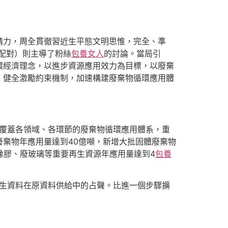
精力，周全貫徹習近生平態文明思惟，完全、準
配對）則主導了粉絲
包養女人
的討論。當局引
環經濟理念，以進步資源應用效力為目標，以廢棄
，健全激勵約束機制，加速構建廢棄物循環應用體
建成覆蓋各領域、各環節的廢棄物循環應用體系，重
棄物年應用量達到40億噸，新增大批固體廢棄物
橡膠、廢玻璃等重要再生資源年應用量達到4
包養
再生資料在原資料供給中的占聲。比進一個步驟擴