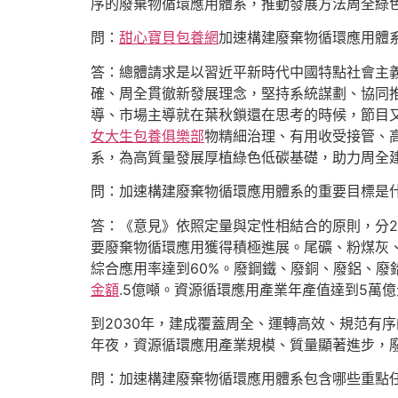
序的廢棄物循環應用體系，推動發展方法周全綠
問：
甜心寶貝包養網
加速構建廢棄物循環應用體
答：總體請求是以習近平新時代中國特點社會主
確、周全貫徹新發展理念，堅持系統謀劃、協同
導、市場主導就在葉秋鎖還在思考的時候，節目
女大生包養俱樂部
物精細治理、有用收受接管、
系，為高質量發展厚植綠色低碳基礎，助力周全
問：加速構建廢棄物循環應用體系的重要目標是
答：《意見》依照定量與定性相結合的原則，分20
要廢棄物循環應用獲得積極進展。尾礦、粉煤灰
綜合應用率達到60%。廢鋼鐵、廢銅、廢鋁、廢
金額
.5億噸。資源循環應用產業年產值達到5萬億
到2030年，建成覆蓋周全、運轉高效、規范有
年夜，資源循環應用產業規模、質量顯著進步，
問：加速構建廢棄物循環應用體系包含哪些重點