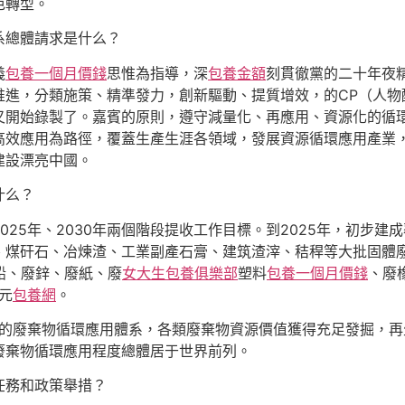
色轉型。
系總體請求是什么？
義
包養一個月價錢
思惟為指導，深
包養金額
刻貫徹黨的二十年夜
推進，分類施策、精準發力，創新驅動、提質增效，的CP（人物
又開始錄製了。嘉賓的原則，遵守減量化、再應用、資源化的循
高效應用為路徑，覆蓋生產生涯各領域，發展資源循環應用產業
建設漂亮中國。
什么？
25年、2030年兩個階段提收工作目標。到2025年，初步
、煤矸石、冶煉渣、工業副產石膏、建筑渣滓、秸稈等大批固體廢
鉛、廢鋅、廢紙、廢
女大生包養俱樂部
塑料
包養一個月價錢
、廢
元
包養網
。
序的廢棄物循環應用體系，各類廢棄物資源價值獲得充足發掘，
廢棄物循環應用程度總體居于世界前列。
任務和政策舉措？