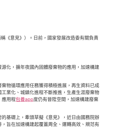
下簡稱《意見》）。日前，國家發展改造委有關負責
資源化，擴年夜國內固體廢棄物的應用，加速構建
廢棄物循環應用任務獲得積極進展，再生資料已成
國工業化、城鎮化進程不斷推進，生產生涯廢棄物
、應用程
包養app
度仍有晉陞空間，加速構建廢棄
討的基礎上，牽頭草擬《意見》，近日由國務院辦
排，旨在加速構建起覆蓋周全、運轉高效、規范有