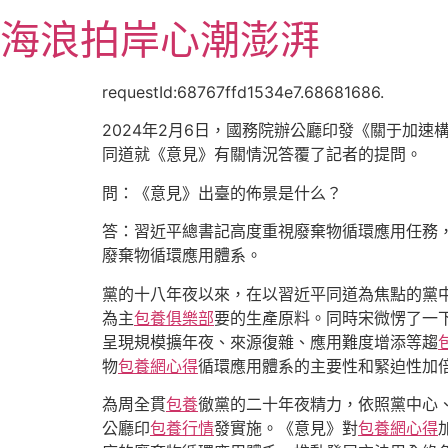
跳
海浪拍岸心潮澎湃
至
主
要
requestId:68767ffd1534e7.68681686.
內
2024年2月6日，國務院辦公廳印發《關于加
容
同道就《意見》有關情況答覆了記者的提問。
問：《意見》出臺的佈景是什么？
答：習近平總書記高度重視廢棄物循環應用任務
廢棄物循環應用體系。
黨的十八年夜以來，在以習近平同道為焦點的黨
為主
包養俱樂部
要的生產原料。同時宋微愣了一
呈現規模擴年夜、來源復雜、應用難度增添等趨
物
包養網心得
循環應用體系的主要性和緊迫性加
為周全貫
包養
徹黨的二十年夜精力，依照黨中心
公廳印
包養行情
發實施。《意見》對
包養網心得