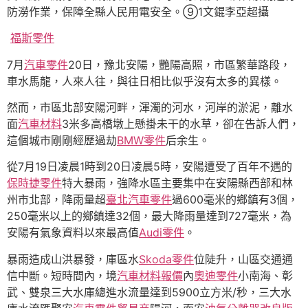
防澇作業，保障全縣人民用電安全。⑨1文錕李亞超攝
福斯零件
7月
汽車零件
20日，豫北安陽，艷陽高照，市區繁華路段，
車水馬龍，人來人往，與往日相比似乎沒有太多的異樣。
然而，市區北部安陽河畔，渾濁的河水，河岸的淤泥，離水
面
汽車材料
3米多高橋墩上懸掛未干的水草，卻在告訴人們，
這個城市剛剛經歷過劫
BMW零件
后余生。
從7月19日凌晨1時到20日凌晨5時，安陽遭受了百年不遇的
保時捷零件
特大暴雨，強降水區主要集中在安陽縣西部和林
州市北部，降雨量超
臺北汽車零件
過600毫米的鄉鎮有3個，
250毫米以上的鄉鎮達32個，最大降雨量達到727毫米，為
安陽有氣象資料以來最高值
Audi零件
。
暴雨造成山洪暴發，庫區水
Skoda零件
位陡升，山區交通通
信中斷。短時間內，境
汽車材料報價
內
奧迪零件
小南海、彰
武、雙泉三大水庫總進水流量達到5900立方米/秒，三大水