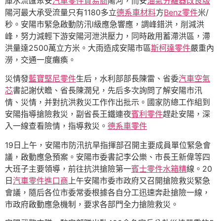
庫水流匯聚安
汽車零件貿易商
陽河，而安
油氣分離器改良版
陽河最大承受流量只有1180多立
德系車材料
方
Benz零件
米/
秒。安陽市緊急啟動防汛Ⅰ級應急響應，調峰錯洪，削減洪
峰，努力減輕下游安陽河泄洪壓力，同時啟用蓄滯洪區，滯
洪量達2500萬立方米。大雨造成安陽市區
斯柯達零件
嚴重內
澇，交通一度癱瘓。
災情發
藍寶堅尼零件
生后，水利部部長陳雷、省委
汽車空氣
芯
書記謝伏瞻、省長陳潤兒，先后多次詢問了解安陽市汛
情、災情，并對抗洪救災工作作出批示。國家防總工作組到
安陽指導搶險救災，副省長王鐵連夜
賓利零件
趕赴安陽，深
入一線查看險情，指導救災。
德系車零件
19日上午，安陽市防汛抗旱指揮部召開主要成員單位緊急會
議，啟動應急預案。安陽市委書記李公樂、市長王新偉等四
大班子主要領導，前往抗洪搶險第一
賓士零件
水箱精
線。20
日
汽車零件進口商
上午安陽市委市政府又召開搶險救災緊急
會議，隨后各位市委常委根據各自分工迅速奔赴搶險一線，
市政府啟動應急機制，要求各部門全力搶險救災。