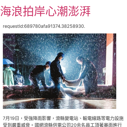
跳
海浪拍岸心潮澎湃
至
主
要
requestId:689780afa91374.38258930.
內
容
7月19日，受強降雨影響，滑縣變電站、輸電線路等電力設施
受到嚴重威脅。國網滑縣供電公司20余名員工頂著暴雨進行