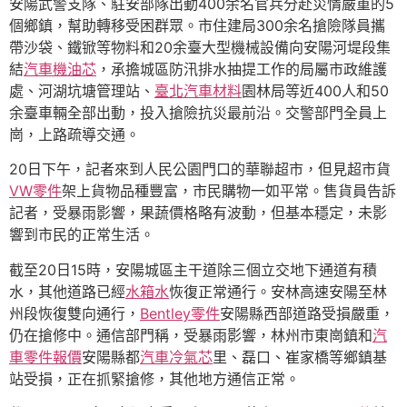
安陽武警支隊、駐安部隊出動400余名官兵分赴災情嚴重的5
個鄉鎮，幫助轉移受困群眾。市住建局300余名搶險隊員攜
帶沙袋、鐵锨等物料和20余臺大型機械設備向安陽河堤段集
結
汽車機油芯
，承擔城區防汛排水抽提工作的局屬市政維護
處、河湖坑塘管理站、
臺北汽車材料
園林局等近400人和50
余臺車輛全部出動，投入搶險抗災最前沿。交警部門全員上
崗，上路疏導交通。
20日下午，記者來到人民公園門口的華聯超市，但見超市貨
VW零件
架上貨物品種豐富，市民購物一如平常。售貨員告訴
記者，受暴雨影響，果蔬價格略有波動，但基本穩定，未影
響到市民的正常生活。
截至20日15時，安陽城區主干道除三個立交地下通道有積
水，其他道路已經
水箱水
恢復正常通行。安林高速安陽至林
州段恢復雙向通行，
Bentley零件
安陽縣西部道路受損嚴重，
仍在搶修中。通信部門稱，受暴雨影響，林州市東崗鎮和
汽
車零件報價
安陽縣都
汽車冷氣芯
里、磊口、崔家橋等鄉鎮基
站受損，正在抓緊搶修，其他地方通信正常。