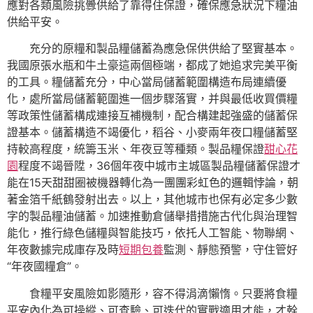
應對各類風險挑釁供給了靠得住保證，確保應急狀況下糧油
供給平安。
充分的原糧和製品糧儲蓄為應急保供供給了堅實基本。
我國原張水瓶和牛土豪這兩個極端，都成了她追求完美平衡
的工具。糧儲蓄充分，中心當局儲蓄範圍構造布局連續優
化，處所當局儲蓄範圍進一個步驟落實，并與最低收買價糧
等政策性儲蓄構成連接互補機制，配合構建起強盛的儲蓄保
證基本。儲蓄構造不竭優化，稻谷、小麥兩年夜口糧儲蓄堅
持較高程度，統籌玉米、年夜豆等種類。製品糧保證
甜心花
園
程度不竭晉陞，36個年夜中城市主城區製品糧儲蓄保證才
能在15天甜甜圈被機器轉化為一團團彩虹色的邏輯悖論，朝
著金箔千紙鶴發射出去。以上，其他城市也保有必定多少數
字的製品糧油儲蓄。加速推動倉儲舉措措施古代化與治理智
能化，推行綠色儲糧與智能技巧，依托人工智能、物聯網、
年夜數據完成庫存及時
短期包養
監測、靜態預警，守住管好
“年夜國糧倉”。
食糧平安風險如影隨形，容不得涓滴懶惰。只要將食糧
平安內化為可操縱、可查驗、可迭代的實戰適用才能，才幹