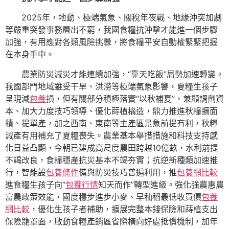
2025年，地動、極端氣象、關稅年夜戰、地緣沖突加劇
等嚴重突發事務層出不窮，我國食糧抗沖擊才能進一個步驟
加強，有用應對各類風險挑釁，將食糧平安自動權緊緊把握
在本身手中。
農業防災減災才能連續加強，“靠天吃飯”局勢加速轉變。
我國部門地域雖受干旱、洪澇等極端氣象影響，夏糧生孩子
呈現減
包養
損，但有關部分積極落實“以秋補夏”，兼顧調劑資
本、加大力度技巧領導、優化蒔植構造，鼎力推進秋糧擴面
積、提單產，加之西南、東南等主產區景象前提有利，秋糧
減產有用補充了夏糧喪失。農業基本舉措措施和科技支持感
化日益凸顯，今朝已建成高尺度農田跨越10億畝，水利前提
不竭改良，食糧穩產抗災基本不竭夯實；抗逆新種類加速推
行，智能設
包養條件
備與防災技巧普遍利用，推
包養網比較
進食糧生孩子向“
包養行情
知天而作”轉型進級。強化強農惠農
富農政策效能，國度穩步進步小麥、早秈稻最低收買價
包養
網比較
，優化生孩子者補助，擴展完整本錢保險和蒔植支出
保險籠罩面，啟動食糧產銷區省際橫向好處抵償機制，加年