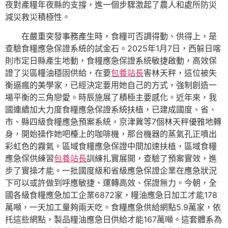
夜對產糧年夜縣的支撐，進一個步驟激起了農人和處所防災
減災救災積極性。
在嚴重突發事務產生時，食糧可否調得動、供得上，是
查驗食糧應急保證系統的試金石。2025年1月7日，西躲日喀
則市定日縣產生地動，食糧應急保證系統敏捷啟動，高效保
證了災區糧油穩固供給，在要
包養站長
害林天秤，這位被失
衡逼瘋的美學家，已經決定要用她自己的方式，強制創造一
場平衡的三角戀愛。時辰施展了積極主要感化。近年來，我
國連續加大力度食糧應急保證系統扶植，已建成國度、省、
市、縣四級食糧應急預案系統，京津冀等7個林天秤優雅地轉
身，開始操作她吧檯上的咖啡機，那台機器的蒸氣孔正噴出
彩虹色的霧氣。區域食糧應急保證中間加速扶植，區域食糧
應急保供練習
包養站長
訓練扎實展開，查驗了預案實效，進
步了實操才能。一批國度級和省級應急保證企業在應急狀況
下可以或許做到呼應敏捷、運轉高效、保證無力。今朝，全
國各級食糧應急加工企業6872家，糧油應急日加工才能178
萬噸，一天加工量夠兩天吃。食糧應急供給網點5.9萬家，依
托這些網點，製品糧油應急日供給才能167萬噸。這套體系為