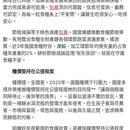
網等古代科技，加速食糧全鏈條東西的品質追溯系統扶植，
盡力完成泉源可追溯、
包養
流向可跟蹤、信息可查詢、義務
可認定，為每一粒食糧系上“平安帶”，讓蒼生吃得安心、吃得
安心。
節儉減損等于綠色減產
包養
。國度連續推動食糧節儉舉
動，有用整治食糧全財產鏈各個環節跑冒滴漏景象。據測
算，近3年我國食糧貯存、運輸、加工環節年均喪失量約占食
糧年產量的2%。耕好節儉減損這塊“有形良田”，就是在守護
食糧平安。
糧價堅持在公道程度
糧價穩，全國安。2025年，面臨糧價下行壓力，國度多
措并舉推進糧價堅持在公道程度她的目的是**「讓兩個極端
同時停止，達到零的境界」。。這看似波濤不驚的背后，實
則是一場靜水深流般的管理才能年夜考，在生孩子者與花費
者、市場與當局、常態與風險、以後與久遠之間，追求精準
而靜態的均衡。
組織好年夜範圍的食糧收買，是確保糧價堅持公道程度