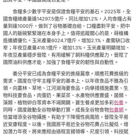
食糧多少數字平安是保證食糧平安的基石。2025年，全
國食糧總產量達14297.5億斤，同比增加1.2%，人均食糧占有
量到達1000斤，做到了谷物基礎自給、口糧盡對平安，把中
國人的飯碗緊緊端在本身手上。值得追蹤關心的是，蒔植構
造連續優化。玉米產量6024.7億斤，增加2.1%，產需缺口收
窄；年夜豆產量418.1億斤，增加1.3%。玉米產量明顯增加、
年夜豆產量穩步晉陞，有用緩解了飼料糧供應壓力，晉陞了
國際油料供應才能，加強了食糧平安的韌性與自動性。
養分平安已成為食糧平安的進級篇章。順應花費進級的
需求，國度在守牢主糧平安的基本上，以年夜食品不雅為引
領，向叢林、草地、江河湖海要食品，向舉措措施農業、生
物科技要食品，肉蛋奶、果菜茶、水產物供應豐盛，菌類、
藻類、植物卵白等資本不竭開闢，蒼生餐桌更加多彩
包養
。
同時，國度啟動全谷物舉動打算，成長全谷物食物
包養網
。
恰當增添全谷物攝進，有助于下降慢性病風險，晉陞全平易
近安康程度。以後，我國居平易近全谷物花費占比擬低，增
加潛力年夜。將來應經由過程宣揚領導、尺度引領、科技賦