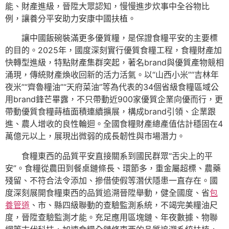
能、財產進級，晉陞大眾認知，慢慢進步炊事中全谷物比
例，讓養分平安助力安康中國扶植。
讓中國飯碗裝滿更多優質糧，是保證食糧平安的主要標
的目的。2025年，國度深刻實行優質食糧工程，食糧財產加
快轉型進級，特點財產集群突起，著名brand與優質產物競相
涌現，傳統財產煥收回新的活力活氣。以“山西小米”“吉林年
夜米”“齊魯糧油”“天府菜油”等為代表的34個省級食糧區域公
用brand鋒芒畢露，不只帶動近900家優質企業向優而行，更
帶動優質食糧蒔植面積連續擴展，構成brand引領、企業跟
進、農人增收的良性輪迴。全國食糧財產總產值估計穩固在4
萬億元以上，展現出微弱的成長韌性與市場潛力。
食糧東西的品質平安直接關系到國民群眾“舌尖上的平
安”。食糧從農田到餐桌鏈條長、環節多，重金屬超標、農藥
殘留、不符合法令添加、摻借使假等潛伏隱患一直存在。國
度深刻展開食糧東西的品質追溯晉陞舉動，健全國度、省
包
養管道
、市、縣四級聯動的查驗監測系統，不竭完美糧油尺
度，晉陞查驗監測才能。充足應用區塊鏈、年夜數據、物聯