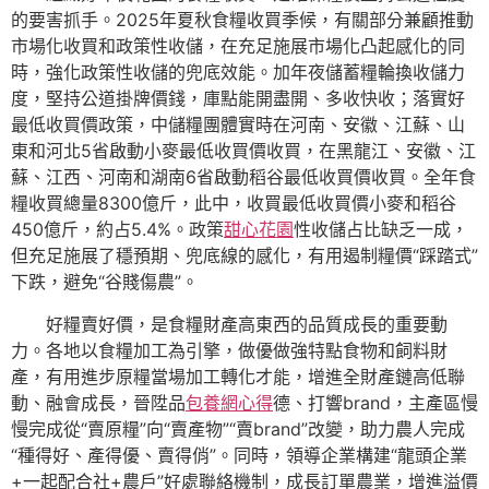
的要害抓手。2025年夏秋食糧收買季候，有關部分兼顧推動
市場化收買和政策性收儲，在充足施展市場化凸起感化的同
時，強化政策性收儲的兜底效能。加年夜儲蓄糧輪換收儲力
度，堅持公道掛牌價錢，庫點能開盡開、多收快收；落實好
最低收買價政策，中儲糧團體實時在河南、安徽、江蘇、山
東和河北5省啟動小麥最低收買價收買，在黑龍江、安徽、江
蘇、江西、河南和湖南6省啟動稻谷最低收買價收買。全年食
糧收買總量8300億斤，此中，收買最低收買價小麥和稻谷
450億斤，約占5.4%。政策
甜心花園
性收儲占比缺乏一成，
但充足施展了穩預期、兜底線的感化，有用遏制糧價“踩踏式”
下跌，避免“谷賤傷農”。
好糧賣好價，是食糧財產高東西的品質成長的重要動
力。各地以食糧加工為引擎，做優做強特點食物和飼料財
產，有用進步原糧當場加工轉化才能，增進全財產鏈高低聯
動、融會成長，晉陞品
包養網心得
德、打響brand，主產區慢
慢完成從“賣原糧”向“賣產物”“賣brand”改變，助力農人完成
“種得好、產得優、賣得俏”。同時，領導企業構建“龍頭企業
+一起配合社+農戶”好處聯絡機制，成長訂單農業，增進溢價