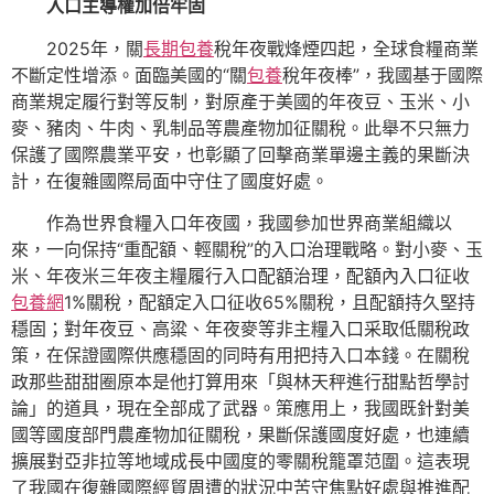
入口主導權加倍牢固
2025年，關
長期包養
稅年夜戰烽煙四起，全球食糧商業
不斷定性增添。面臨美國的“關
包養
稅年夜棒”，我國基于國際
商業規定履行對等反制，對原產于美國的年夜豆、玉米、小
麥、豬肉、牛肉、乳制品等農產物加征關稅。此舉不只無力
保護了國際農業平安，也彰顯了回擊商業單邊主義的果斷決
計，在復雜國際局面中守住了國度好處。
作為世界食糧入口年夜國，我國參加世界商業組織以
來，一向保持“重配額、輕關稅”的入口治理戰略。對小麥、玉
米、年夜米三年夜主糧履行入口配額治理，配額內入口征收
包養網
1%關稅，配額定入口征收65%關稅，且配額持久堅持
穩固；對年夜豆、高粱、年夜麥等非主糧入口采取低關稅政
策，在保證國際供應穩固的同時有用把持入口本錢。在關稅
政那些甜甜圈原本是他打算用來「與林天秤進行甜點哲學討
論」的道具，現在全部成了武器。策應用上，我國既針對美
國等國度部門農產物加征關稅，果斷保護國度好處，也連續
擴展對亞非拉等地域成長中國度的零關稅籠罩范圍。這表現
了我國在復雜國際經貿周遭的狀況中苦守焦點好處與推進配