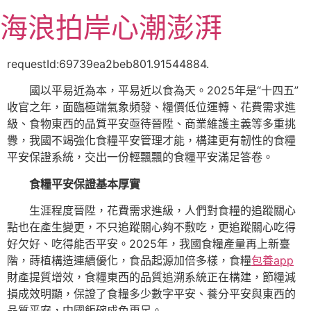
跳
海浪拍岸心潮澎湃
至
主
要
requestId:69739ea2beb801.91544884.
內
國以平易近為本，平易近以食為天。2025年是“十四五”
容
收官之年，面臨極端氣象頻發、糧價低位運轉、花費需求進
級、食物東西的品質平安亟待晉陞、商業維護主義等多重挑
釁，我國不竭強化食糧平安管理才能，構建更有韌性的食糧
平安保證系統，交出一份輕飄飄的食糧平安滿足答卷。
食糧平安保證基本厚實
生涯程度晉陞，花費需求進級，人們對食糧的追蹤關心
點也在產生變更，不只追蹤關心夠不敷吃，更追蹤關心吃得
好欠好、吃得能否平安。2025年，我國食糧產量再上新臺
階，蒔植構造連續優化，食品起源加倍多樣，食糧
包養app
財產提質增效，食糧東西的品質追溯系統正在構建，節糧減
損成效明顯，保證了食糧多少數字平安、養分平安與東西的
品質平安，中國飯碗成色更足。