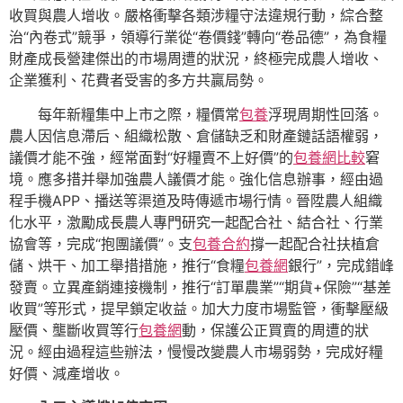
收買與農人增收。嚴格衝擊各類涉糧守法違規行動，綜合整
治“內卷式”競爭，領導行業從“卷價錢”轉向“卷品德”，為食糧
財產成長營建傑出的市場周遭的狀況，終極完成農人增收、
企業獲利、花費者受害的多方共贏局勢。
每年新糧集中上市之際，糧價常
包養
浮現周期性回落。
農人因信息滯后、組織松散、倉儲缺乏和財產鏈話語權弱，
議價才能不強，經常面對“好糧賣不上好價”的
包養網比較
窘
境。應多措并舉加強農人議價才能。強化信息辦事，經由過
程手機APP、播送等渠道及時傳遞市場行情。晉陞農人組織
化水平，激勵成長農人專門研究一起配合社、結合社、行業
協會等，完成“抱團議價”。支
包養合約
撐一起配合社扶植倉
儲、烘干、加工舉措措施，推行“食糧
包養網
銀行”，完成錯峰
發賣。立異產銷連接機制，推行“訂單農業”“期貨+保險”“基差
收買”等形式，提早鎖定收益。加大力度市場監管，衝擊壓級
壓價、壟斷收買等行
包養網
動，保護公正買賣的周遭的狀
況。經由過程這些辦法，慢慢改變農人市場弱勢，完成好糧
好價、減產增收。