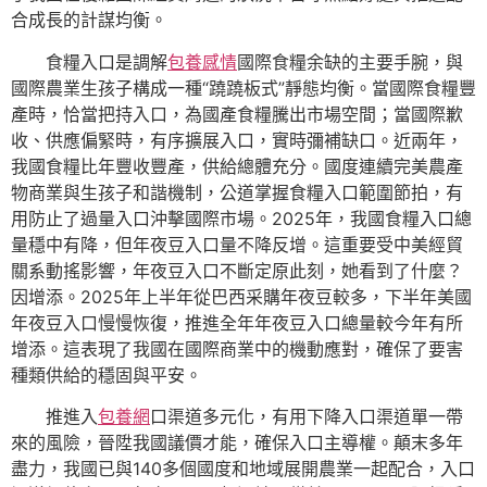
合成長的計謀均衡。
食糧入口是調解
包養感情
國際食糧余缺的主要手腕，與
國際農業生孩子構成一種“蹺蹺板式”靜態均衡。當國際食糧豐
產時，恰當把持入口，為國產食糧騰出市場空間；當國際歉
收、供應偏緊時，有序擴展入口，實時彌補缺口。近兩年，
我國食糧比年豐收豐產，供給總體充分。國度連續完美農產
物商業與生孩子和諧機制，公道掌握食糧入口範圍節拍，有
用防止了過量入口沖擊國際市場。2025年，我國食糧入口總
量穩中有降，但年夜豆入口量不降反增。這重要受中美經貿
關系動搖影響，年夜豆入口不斷定原此刻，她看到了什麼？
因增添。2025年上半年從巴西采購年夜豆較多，下半年美國
年夜豆入口慢慢恢復，推進全年年夜豆入口總量較今年有所
增添。這表現了我國在國際商業中的機動應對，確保了要害
種類供給的穩固與平安。
推進入
包養網
口渠道多元化，有用下降入口渠道單一帶
來的風險，晉陞我國議價才能，確保入口主導權。顛末多年
盡力，我國已與140多個國度和地域展開農業一起配合，入口