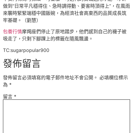
做到“日常平凡穩得住、急時調得動、要害時頂得上”，在風雨
來襲時緊緊端穩中國飯碗，為經濟社會高東西的品質成長筑
牢基礎。（劉慧）
包養行情
摩羯座們停止了原地踏步，他們感到自己的襪子被
吸走了，只剩下腳踝上的標籤在隨風飄盪。
TC:sugarpopular900
發佈留言
發佈留言必須填寫的電子郵件地址不會公開。
必填欄位標示
為
*
留言
*