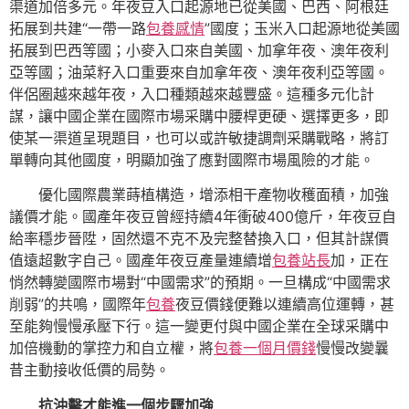
渠道加倍多元。年夜豆入口起源地已從美國、巴西、阿根廷
拓展到共建“一帶一路
包養感情
”國度；玉米入口起源地從美國
拓展到巴西等國；小麥入口來自美國、加拿年夜、澳年夜利
亞等國；油菜籽入口重要來自加拿年夜、澳年夜利亞等國。
伴侶圈越來越年夜，入口種類越來越豐盛。這種多元化計
謀，讓中國企業在國際市場采購中腰桿更硬、選擇更多，即
使某一渠道呈現題目，也可以或許敏捷調劑采購戰略，將訂
單轉向其他國度，明顯加強了應對國際市場風險的才能。
優化國際農業蒔植構造，增添相干產物收穫面積，加強
議價才能。國產年夜豆曾經持續4年衝破400億斤，年夜豆自
給率穩步晉陞，固然還不克不及完整替換入口，但其計謀價
值遠超數字自己。國產年夜豆產量連續增
包養站長
加，正在
悄然轉變國際市場對“中國需求”的預期。一旦構成“中國需求
削弱”的共鳴，國際年
包養
夜豆價錢便難以連續高位運轉，甚
至能夠慢慢承壓下行。這一變更付與中國企業在全球采購中
加倍機動的掌控力和自立權，將
包養一個月價錢
慢慢改變曩
昔主動接收低價的局勢。
抗沖擊才能進一個步驟加強