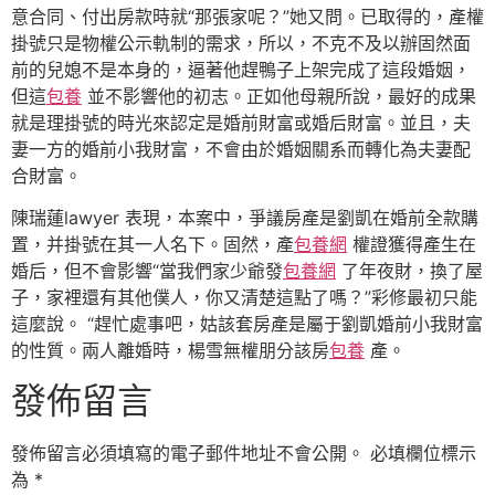
意合同、付出房款時就“那張家呢？”她又問。已取得的，產權
掛號只是物權公示軌制的需求，所以，不克不及以辦固然面
前的兒媳不是本身的，逼著他趕鴨子上架完成了這段婚姻，
但這
包養
並不影響他的初志。正如他母親所說，最好的成果
就是理掛號的時光來認定是婚前財富或婚后財富。並且，夫
妻一方的婚前小我財富，不會由於婚姻關系而轉化為夫妻配
合財富。
陳瑞蓮lawyer 表現，本案中，爭議房產是劉凱在婚前全款購
置，并掛號在其一人名下。固然，產
包養網
權證獲得產生在
婚后，但不會影響“當我們家少爺發
包養網
了年夜財，換了屋
子，家裡還有其他僕人，你又清楚這點了嗎？”彩修最初只能
這麼說。 “趕忙處事吧，姑該套房產是屬于劉凱婚前小我財富
的性質。兩人離婚時，楊雪無權朋分該房
包養
產。
發佈留言
發佈留言必須填寫的電子郵件地址不會公開。
必填欄位標示
為
*