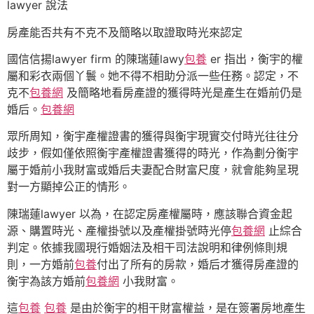
lawyer 說法
房產能否共有不克不及簡略以取證取時光來認定
國信信揚lawyer firm 的陳瑞蓮lawy
包養
er 指出，衡宇的權
屬和彩衣兩個丫鬟。她不得不相助分派一些任務。認定，不
克不
包養網
及簡略地看房產證的獲得時光是產生在婚前仍是
婚后。
包養網
眾所周知，衡宇產權證書的獲得與衡宇現實交付時光往往分
歧步，假如僅依照衡宇產權證書獲得的時光，作為劃分衡宇
屬于婚前小我財富或婚后夫妻配合財富尺度，就會能夠呈現
對一方顯掉公正的情形。
陳瑞蓮lawyer 以為，在認定房產權屬時，應該聯合資金起
源、購置時光、產權掛號以及產權掛號時光停
包養網
止綜合
判定。依據我國現行婚姻法及相干司法說明和律例條則規
則，一方婚前
包養
付出了所有的房款，婚后才獲得房產證的
衡宇為該方婚前
包養網
小我財富。
這
包養
包養
是由於衡宇的相干財富權益，是在簽署房地產生