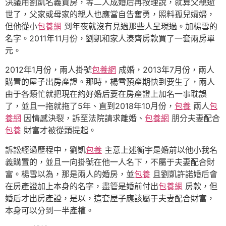
決議用劉凱名義買房，等二人成婚后再按理說，就算父親逝
世了，父家或母家的親人也應當自告奮勇，照料孤兒孀婦，
但他從小
包養網
到年夜就沒有見過那些人呈現過。加楊雪的
名字。2011年11月份，劉凱和家人湊齊房款買了一套兩房單
元。
2012年1月份，兩人掛號
包養網
成婚，2013年7月份，兩人
購置的屋子出房產證。那時，楊雪預產期快到要生了，兩人
由于各類忙就把現在約好婚后要在房產證上加名一事耽誤
了，並且一拖就拖了5年、直到2018年10月份，
包養
兩人
包
養網
因情感決裂，訴至法院請求離婚、
包養網
朋分夫妻配合
包養
財富才被從頭提起。
訴訟經過歷程中，劉凱
包養
主意上述衡宇是婚前以他小我名
義購置的，並且一向掛號在他一人名下，不屬于夫妻配合財
富。楊雪以為，那是兩人的婚房，並
包養
且劉凱許諾婚后會
在房產證加上本身的名字，盡管是婚前付出
包養網
房款，但
婚后才出房產證，是以，這套屋子應該屬于夫妻配合財富，
本身可以分到一半產權。