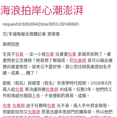
跳
海浪拍岸心潮澎湃
至
主
要
requestId:680d942bbe3950.09149681.
內
文/羊城晚報全媒體記者 鄧偉東
容
案例回放
生孩子
包養
，沒一小我
包養
往婆婆
包養
家端茶就夠了。婆
婆問老公怎樣辦？她是想了解謎底，仍
包養網
是可以藉此機
遇向婆婆抱怨，說老公不愛好她，居心空往辦房產證加名手
續，成果……糟了！
劉凱（假名）與楊雪（假名）年夜學時代相戀，2008年6月
兩人結
包養
業決議到廣
包養網
州成長。任務3年，他們的工
作和情感也穩固上去，于是便斟酌買房、成婚。
包養
包養網
由于任務時
包養
光不長，兩人手中資金無限，
而劉凱怙恃又
包養網
愿意出盡年夜部門的購房款，所以他們