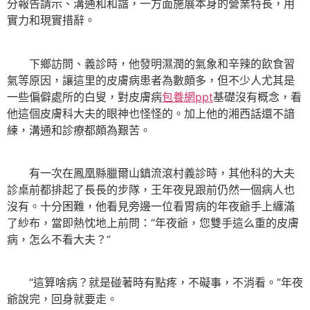
分報告請示、溝通和和諧，一方面施展本身的營業特長，用
實力和現實措辭。
下鄉訪問、義診時，他發明濕潤的氣象和辛辣的飲食習
氣等原因，讓這里的皮膚病患者為數頗多，但不少人尤其是
一些偏僻處所的白叟，對皮膚病
包養網ppt
基礎沒有概念，看
他這個皮膚科大夫的眼神也怪怪的。加上他的湘西話還不諳
練，溝通和診療都頗為艱苦。
有一次在鳳凰縣臘爾山鎮流滾村義診時，其他科的大夫
診桌前都排起了長長的步隊，王年夜見跟前仍然一個病人也
沒有。十分困難，他看見旁邊一位看胃病的年夜爺手上纏滿
了紗布，當即熱忱地上前問：“年夜爺，您雙手這么重的皮膚
病，怎么不看大夫？”
“這算啥病？就是碰著時有點疼，不礙事，不消看。”年夜
爺說完，回身就要走。