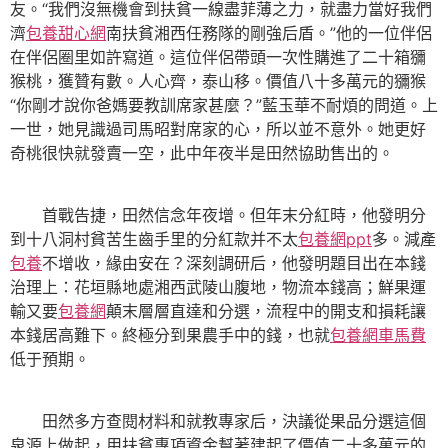
友。“我們沒無機會到扶貧一線盡菲薄之力，就盡力當好我們
濟
包養甜心網
南扶貧湘西任務隊的剛強后盾。”他的一位伴侶
在伴侶圈里如許寫道。這位伴侶帶頭一次性購進了二十箱獼
猴桃，獲贊有數。人心齊，泰山移。價值八十多萬元的獼猴
“你剛才說你爸媽要教訓席家甚麼？”藍玉華不耐煩的問道。上
一世，她見識過司馬昭對席家的心，所以並不意外。她更好
奇桃很快就發賣一空，此中年夜半是田然協助售出的。
首戰告捷，田然信念年夜增。但年末分紅時，他發明分
到十八洞村貧苦生齒手里的分紅款并不太
包養網ppt
多。減產
包養
不增收，緣由安在？深刻調研后，他發明題目出在本錢
治理上：花垣縣地處湘西武陵山腹地，物流本錢高；鮮果運
輸又要
包養網
顛末層層直達和分選，流程中的開支和損耗讓
本錢居高難下。終極分到果農手中的錢，也就
包養網車馬費
低于預期。
田然多方查閱材料和就教專家后，決議從果品分選這個
泉源上做起，用扶貧專項資金幫著建起了價值二十多萬元的