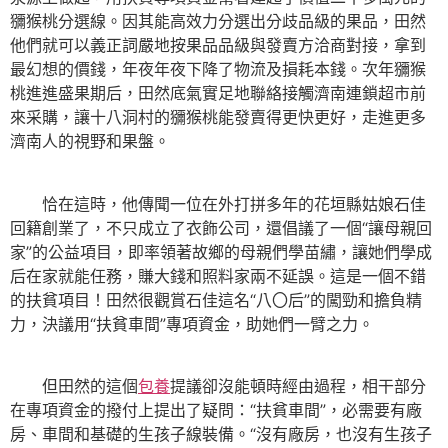
獼猴桃分選線。因其能高效力分選出分歧品級的果品，田然
他們就可以義正詞嚴地按果品品級與發賣方洽商對接，拿到
最幻想的價錢，年夜年夜下降了物流及損耗本錢。次年獼猴
桃進進盛果期后，田然底氣實足地聯絡接觸濟南連鎖超市前
來采購，讓十八洞村的獼猴桃能發賣得更快更好，走進更多
濟南人的視野和果盤。
恰在這時，他傳聞一位在外打拼多年的花垣縣姑娘石佳
回籍創業了，不只成立了衣飾公司，還倡議了一個“讓母親回
家”的公益項目，即率領著故鄉的母親們學苗繡，讓她們學成
后在家就能任務，賺大錢和照料家兩不延誤。這是一個不錯
的扶貧項目！田然很觀賞石佳這名“八〇后”的闖勁和擔負精
力，決議用“扶貧車間”專項資金，助她們一臂之力。
但田然的這個
包養
提議卻沒能頓時經由過程，相干部分
在專項資金的撥付上提出了疑問：“扶貧車間”，必需要有廠
房、車間和基礎的生孩子線裝備。“沒有廠房，也沒有生孩子