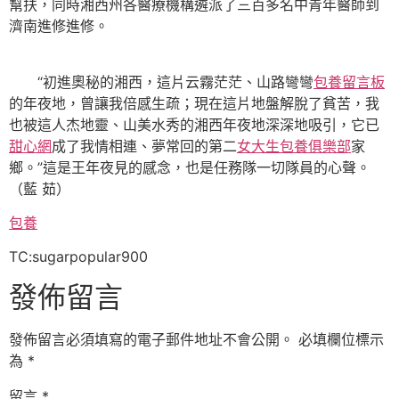
幫扶，同時湘西州各醫療機構遴派了三百多名中青年醫師到
濟南進修進修。
“初進奧秘的湘西，這片云霧茫茫、山路彎彎
包養留言板
的年夜地，曾讓我倍感生疏；現在這片地盤解脫了貧苦，我
也被這人杰地靈、山美水秀的湘西年夜地深深地吸引，它已
甜心網
成了我情相連、夢常回的第二
女大生包養俱樂部
家
鄉。”這是王年夜見的感念，也是任務隊一切隊員的心聲。
（藍 茹）
包養
TC:sugarpopular900
發佈留言
發佈留言必須填寫的電子郵件地址不會公開。
必填欄位標示
為
*
留言
*