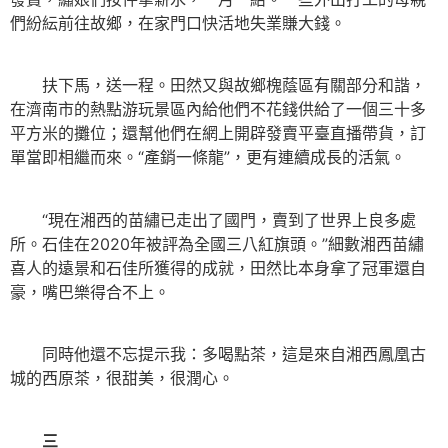
們紛紜前往故鄉，在家門口快活地失業賺大錢。
扶下馬，送一程。田然又與故鄉槐蔭區有關部分和諧，
在濟南市的熱點游玩景區內給他們不花錢供給了一個三十多
平方米的攤位；還幫他們在網上開辟發賣平臺直播帶貨，訂
單當即相繼而來。“產銷一條龍”，更有連續成長的活氣。
“現在湘西的苗繡已走出了國門，賣到了世界上良多處
所。石佳在2020年被評為全國三八紅旗頭。”細數湘西苗繡
喜人的遠景和石佳所獲得的成就，田然比本身拿了冠軍還自
豪，嘴巴樂得合不上。
同時他還不忘提示我：多喝點茶，這是來自湘西鳳凰古
城的西原茶，很甜美，很潤心。
三