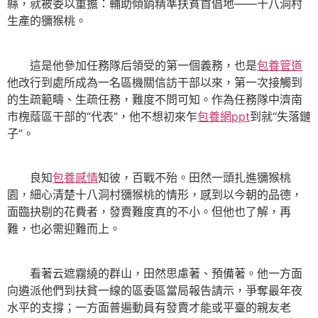
縣，就被委以重擔：輔助傾銷精準扶貧首倡地——十八洞村
生產的獼猴桃。
這是他參加任務隊后領受的第一個義務，也是
包養管道
他改行到處所成為一名區機關信訪干部以來，第一次接觸到
的生疏範疇、生疏任務，難度不問可知。作為任務隊中濟南
市槐蔭區干部的“代表”，他不想初來乍
包養網ppt
到就“失落鏈
子”。
良知
包養感情
知彼，百戰不殆。田然一頭扎進獼猴桃
園，細心清楚十八洞村獼猴桃的情形，感到以今朝的品德，
面臨抉剔的花費者，發賣難度真的不小。但他也了解，再
難，也必需迎難而上。
看著云遮霧繞的群山，田然思慮著、預備著。他一方面
向遴派他們到扶貧一線的區委區當局報告請示，爭奪最年夜
水平的支撐；一方面普遍動員有發賣才能或平臺的親友老