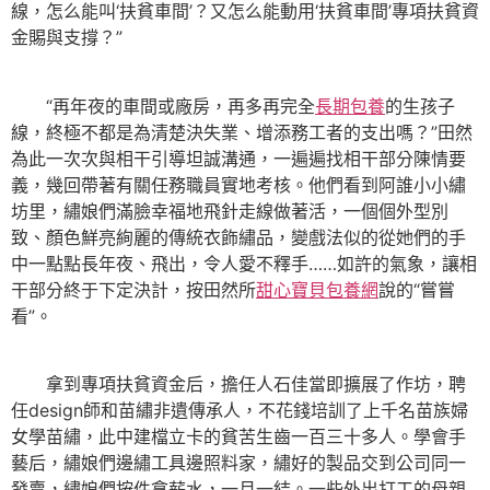
線，怎么能叫‘扶貧車間’？又怎么能動用‘扶貧車間’專項扶貧資
金賜與支撐？”
“再年夜的車間或廠房，再多再完全
長期包養
的生孩子
線，終極不都是為清楚決失業、增添務工者的支出嗎？”田然
為此一次次與相干引導坦誠溝通，一遍遍找相干部分陳情要
義，幾回帶著有關任務職員實地考核。他們看到阿誰小小繡
坊里，繡娘們滿臉幸福地飛針走線做著活，一個個外型別
致、顏色鮮亮絢麗的傳統衣飾繡品，變戲法似的從她們的手
中一點點長年夜、飛出，令人愛不釋手……如許的氣象，讓相
干部分終于下定決計，按田然所
甜心寶貝包養網
說的“嘗嘗
看”。
拿到專項扶貧資金后，擔任人石佳當即擴展了作坊，聘
任design師和苗繡非遺傳承人，不花錢培訓了上千名苗族婦
女學苗繡，此中建檔立卡的貧苦生齒一百三十多人。學會手
藝后，繡娘們邊繡工具邊照料家，繡好的製品交到公司同一
發賣，繡娘們按件拿薪水，一月一結。一些外出打工的母親