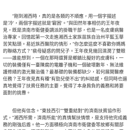
“剛到湘西時，真的是各類的不順應，用一個字描述
是‘冷’，兩個字描述就是‘窘困’。”與田然年事相仿的王年夜
見，既是濟南市衛健委調派的掛職干部，也是一名皮膚病醫
治專家。回憶起第一次走進湘西土家族苗族自治州平藍玉華
苦笑點頭。易近族西醫院的情形，“你怎麼這麼不喜歡你媽媽
的聯絡方式？”裴母疑惑的問兒子。王年夜見幾回濕潤了雙眼
——誰能想到，一個在那時還算是鄉鎮比擬好的皮膚科，一
切的裝備僅有一臺陳腐的電離子機和一個破壞數年、無法維
護修繕的激光醫治儀？最基礎的裝備都缺少，若何展開醫療
任務？王年夜見真有種“有勁兒使不出”的糾結感，但同時也逼
真地覺得了扶貧任務的主要，覺得了本身肩負的義務和將要
面對的挑釁。
但他有信念。“東技西引”“雙重結對”的濟南扶貧協作形
式，“湘西所需，濟南所能”的真情幫扶情懷，是支持他完成義
務的剛強后盾。他一方面積極向濟南市衛健委等故鄉有關部