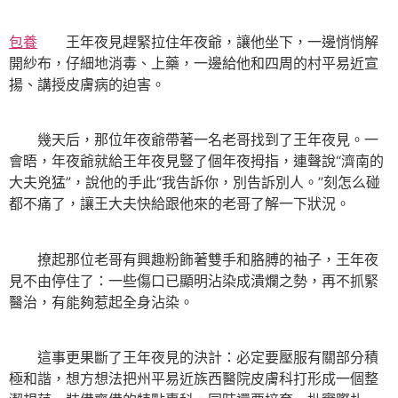
包養
王年夜見趕緊拉住年夜爺，讓他坐下，一邊悄悄解
開紗布，仔細地消毒、上藥，一邊給他和四周的村平易近宣
揚、講授皮膚病的迫害。
幾天后，那位年夜爺帶著一名老哥找到了王年夜見。一
會晤，年夜爺就給王年夜見豎了個年夜拇指，連聲說“濟南的
大夫兇猛”，說他的手此“我告訴你，別告訴別人。”刻怎么碰
都不痛了，讓王大夫快給跟他來的老哥了解一下狀況。
撩起那位老哥有興趣粉飾著雙手和胳膊的袖子，王年夜
見不由停住了：一些傷口已顯明沾染成潰爛之勢，再不抓緊
醫治，有能夠惹起全身沾染。
這事更果斷了王年夜見的決計：必定要壓服有關部分積
極和諧，想方想法把州平易近族西醫院皮膚科打形成一個整