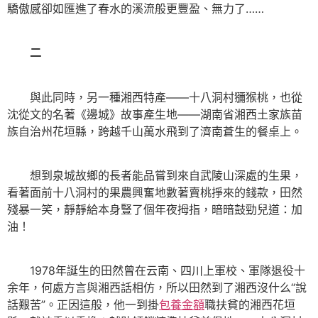
驕傲感卻如匯進了春水的溪流般更豐盈、無力了……
二
與此同時，另一種湘西特產——十八洞村獼猴桃，也從
沈從文的名著《邊城》故事產生地——湖南省湘西土家族苗
族自治州花垣縣，跨越千山萬水飛到了濟南蒼生的餐桌上。
想到泉城故鄉的長者能品嘗到來自武陵山深處的生果，
看著面前十八洞村的果農興奮地數著賣桃掙來的錢款，田然
殘暴一笑，靜靜給本身豎了個年夜拇指，暗暗鼓勁兒道：加
油！
1978年誕生的田然曾在云南、四川上軍校、軍隊退役十
余年，何處方言與湘西話相仿，所以田然到了湘西沒什么“說
話艱苦”。正因這般，他一到掛
包養金額
職扶貧的湘西花垣