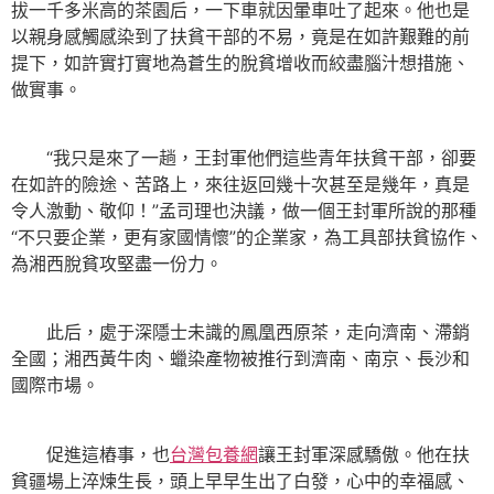
拔一千多米高的茶園后，一下車就因暈車吐了起來。他也是
以親身感觸感染到了扶貧干部的不易，竟是在如許艱難的前
提下，如許實打實地為蒼生的脫貧增收而絞盡腦汁想措施、
做實事。
“我只是來了一趟，王封軍他們這些青年扶貧干部，卻要
在如許的險途、苦路上，來往返回幾十次甚至是幾年，真是
令人激動、敬仰！”孟司理也決議，做一個王封軍所說的那種
“不只要企業，更有家國情懷”的企業家，為工具部扶貧協作、
為湘西脫貧攻堅盡一份力。
此后，處于深隱士未識的鳳凰西原茶，走向濟南、滯銷
全國；湘西黃牛肉、蠟染產物被推行到濟南、南京、長沙和
國際市場。
促進這樁事，也
台灣包養網
讓王封軍深感驕傲。他在扶
貧疆場上淬煉生長，頭上早早生出了白發，心中的幸福感、