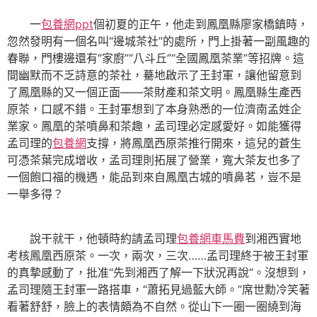
一
包養網ppt
個初夏的正午，他走到鳳凰縣廖家橋鎮時，
忽然發明有一個名叫“邊城茶社”的處所，門上掛著一副風趣的
春聯，門樓邊還有“家廚”“八斗丘”“全國鳳凰茶業”等招牌。這
間幽默而不乏詩意的茶社，驀地啟示了王封軍，讓他留意到
了鳳凰縣的又一個正面——茶財產和茶文明。鳳凰縣生產西
原茶，口感不錯。王封軍想到了本身熟悉的一位濟南孟姓企
業家。鳳凰的茶噴鼻和茶趣，孟司理必定感愛好。如能獲得
孟司理的
包養網
支撐，將鳳凰西原茶推行開來，這兒的蒼生
可憑茶葉完成增收，孟司理則拓展了營業，寬大茶友也多了
一個飽口福的機遇，能品到來自鳳凰古城的噴鼻茗，豈不是
一舉多得？
說干就干，他頓時約請孟司理
包養網車馬費
到湘西實地
考核鳳凰西原茶。一次，兩次，三次……孟司理終于被王封軍
的真摯感動了，批准“先到湘西了解一下狀況再說”。沒想到，
孟司理隨王封軍一路搭車，“蕭拓見過藍大師。”席世勳冷笑著
看著舒舒，臉上的表情頗為不自然。從山下一圈一圈繞到海