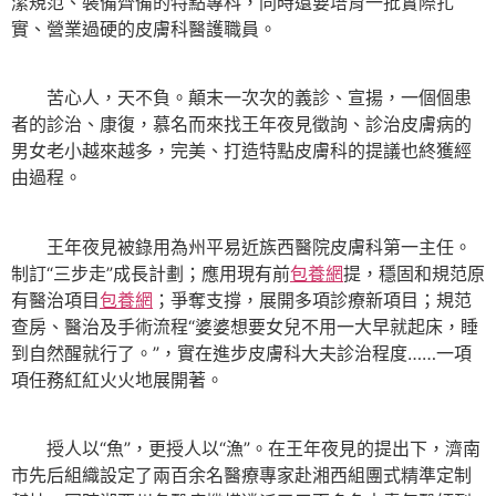
潔規范、裝備齊備的特點專科，同時還要培育一批實際扎
實、營業過硬的皮膚科醫護職員。
苦心人，天不負。顛末一次次的義診、宣揚，一個個患
者的診治、康復，慕名而來找王年夜見徵詢、診治皮膚病的
男女老小越來越多，完美、打造特點皮膚科的提議也終獲經
由過程。
王年夜見被錄用為州平易近族西醫院皮膚科第一主任。
制訂“三步走”成長計劃；應用現有前
包養網
提，穩固和規范原
有醫治項目
包養網
；爭奪支撐，展開多項診療新項目；規范
查房、醫治及手術流程“婆婆想要女兒不用一大早就起床，睡
到自然醒就行了。”，實在進步皮膚科大夫診治程度……一項
項任務紅紅火火地展開著。
授人以“魚”，更授人以“漁”。在王年夜見的提出下，濟南
市先后組織設定了兩百余名醫療專家赴湘西組團式精準定制