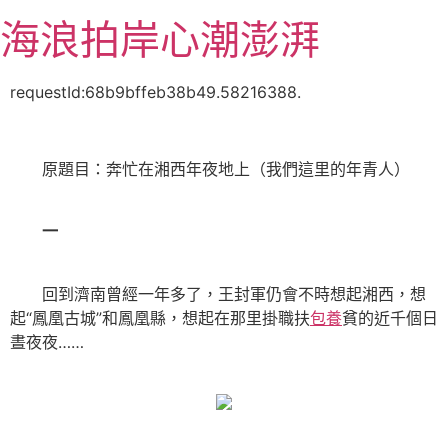
跳
海浪拍岸心潮澎湃
至
主
要
requestId:68b9bffeb38b49.58216388.
內
容
原題目：奔忙在湘西年夜地上（我們這里的年青人）
一
回到濟南曾經一年多了，王封軍仍會不時想起湘西，想
起“鳳凰古城”和鳳凰縣，想起在那里掛職扶
包養
貧的近千個日
晝夜夜……