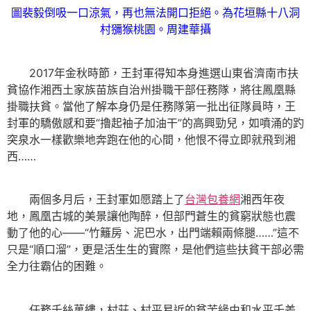
圖裴毅倒吸一口涼氣，再也無法開口拒絕。為花垣縣十八洞
村獼猴桃園。周建華攝
2017年金秋時節，王封軍得知本身進選山東省濟南市扶
貧協作湘西土家族苗族自治州掛職干部任務隊，將往鳳凰縣
掛職扶貧。當他了解本身仍是任務隊第一批出征隊員時，王
封軍的驕傲感和要“擼起袖子加油干”的高興勁兒，如噴涌的趵
突泉水一樣歡樂地奔跑在他的心間，他恨不得立即就飛到湘
西……
兩個多月后，王封軍如愿踏上了
台灣包養網
湘西年夜
地，鳳凰古城的美景讓他陶醉，但部門蒼生的貧窮狀態也震
動了他的心——“竹籬房、泥巴水，出門端賴兩條腿……”這不
只是“順口溜”，更是活生生的實際，是他們這些扶貧干部必需
全力往霸佔的困難。
任務千絲萬縷，村莊、村平易近的貧苦緣由和水平千差