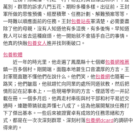
萬別，群眾的訴求八門五花、期盼多種多樣。出征前，王封
軍所做的思惟預備、經歷積聚、任務計劃、解難預案等等，
一時難以順應面前的任務。王封
包養站長
軍清楚，必需要盡
除了他的母親，沒有人知道他有多沮喪，有多後悔。早知道
救人可以省去這種麻煩，他一開始就不會插手自己的事情。
他真的快融
包養女人
進并找到衝破口。
包養軟體
近一年的時光里，他走遍了鳳凰縣十七個鄉
包養網推薦
鎮一百多個村。剛開端，面臨本地蒼生口音濃厚的方言，王
封軍簡直聽不懂他們在說什么。他們笑，他
包養網
也隨著一
路笑；他們皺眉，他就趕忙向同業的處所同道就教，然后把
情形記在記事本上，一些現場學到的方言、俚語等也一并記
載在冊。一個多月后，他再走村串街與村干部和村平易近交
通時，連聽帶猜就能弄懂七八成了。這為他展開幫扶任務打
下了傑出基本。一些后來被證實卓有成效的任務思緒和方
式，都是在一次次深刻群眾、深刻村落
包養網dcard
的調研中
得來的。