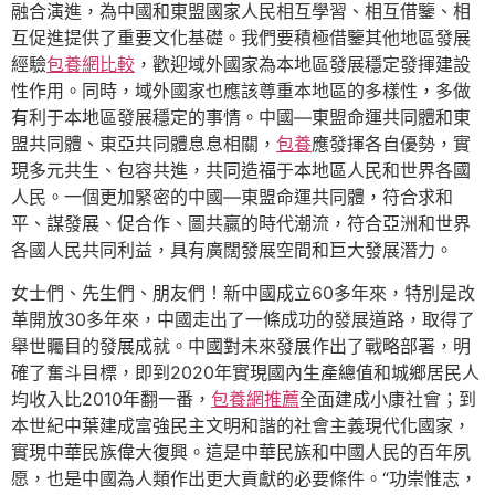
融合演進，為中國和東盟國家人民相互學習、相互借鑒、相
互促進提供了重要文化基礎。我們要積極借鑒其他地區發展
經驗
包養網比較
，歡迎域外國家為本地區發展穩定發揮建設
性作用。同時，域外國家也應該尊重本地區的多樣性，多做
有利于本地區發展穩定的事情。中國—東盟命運共同體和東
盟共同體、東亞共同體息息相關，
包養
應發揮各自優勢，實
現多元共生、包容共進，共同造福于本地區人民和世界各國
人民。一個更加緊密的中國—東盟命運共同體，符合求和
平、謀發展、促合作、圖共贏的時代潮流，符合亞洲和世界
各國人民共同利益，具有廣闊發展空間和巨大發展潛力。
女士們、先生們、朋友們！新中國成立60多年來，特別是改
革開放30多年來，中國走出了一條成功的發展道路，取得了
舉世矚目的發展成就。中國對未來發展作出了戰略部署，明
確了奮斗目標，即到2020年實現國內生產總值和城鄉居民人
均收入比2010年翻一番，
包養網推薦
全面建成小康社會；到
本世紀中葉建成富強民主文明和諧的社會主義現代化國家，
實現中華民族偉大復興。這是中華民族和中國人民的百年夙
愿，也是中國為人類作出更大貢獻的必要條件。“功崇惟志，