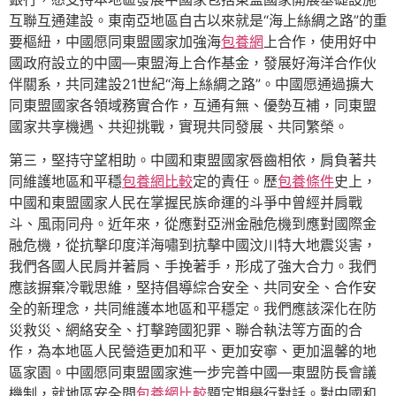
互聯互通建設。東南亞地區自古以來就是“海上絲綢之路”的重
要樞紐，中國愿同東盟國家加強海
包養網
上合作，使用好中
國政府設立的中國—東盟海上合作基金，發展好海洋合作伙
伴關系，共同建設21世紀“海上絲綢之路”。中國愿通過擴大
同東盟國家各領域務實合作，互通有無、優勢互補，同東盟
國家共享機遇、共迎挑戰，實現共同發展、共同繁榮。
第三，堅持守望相助。中國和東盟國家唇齒相依，肩負著共
同維護地區和平穩
包養網比較
定的責任。歷
包養條件
史上，
中國和東盟國家人民在掌握民族命運的斗爭中曾經并肩戰
斗、風雨同舟。近年來，從應對亞洲金融危機到應對國際金
融危機，從抗擊印度洋海嘯到抗擊中國汶川特大地震災害，
我們各國人民肩并著肩、手挽著手，形成了強大合力。我們
應該摒棄冷戰思維，堅持倡導綜合安全、共同安全、合作安
全的新理念，共同維護本地區和平穩定。我們應該深化在防
災救災、網絡安全、打擊跨國犯罪、聯合執法等方面的合
作，為本地區人民營造更加和平、更加安寧、更加溫馨的地
區家園。中國愿同東盟國家進一步完善中國—東盟防長會議
機制，就地區安全問
包養網比較
題定期舉行對話。對中國和