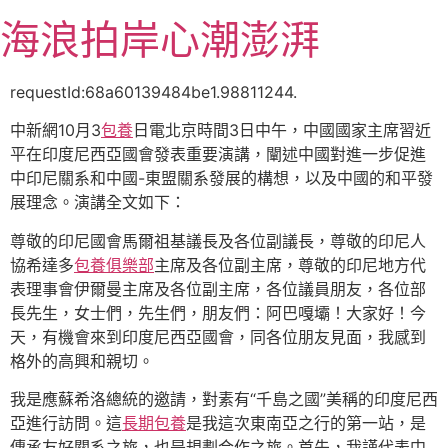
跳
海浪拍岸心潮澎湃
至
主
要
requestId:68a60139484be1.98811244.
內
中新網10月3
包養
日電北京時間3日中午，中國國家主席習近
容
平在印度尼西亞國會發表重要演講，闡述中國對進一步促進
中印尼關系和中國-東盟關系發展的構想，以及中國的和平發
展理念。演講全文如下：
尊敬的印尼國會馬爾祖基議長及各位副議長，尊敬的印尼人
協希達多
包養俱樂部
主席及各位副主席，尊敬的印尼地方代
表理事會伊爾曼主席及各位副主席，各位議員朋友，各位部
長先生，女士們，先生們，朋友們：阿巴嘎壩！大家好！今
天，有機會來到印度尼西亞國會，同各位朋友見面，我感到
格外的高興和親切。
我是應蘇希洛總統的邀請，對素有“千島之國”美稱的印度尼西
亞進行訪問。這
長期包養
是我這次東南亞之行的第一站，是
傳承友好關系之旅，也是規劃合作之旅。首先，我謹代表中