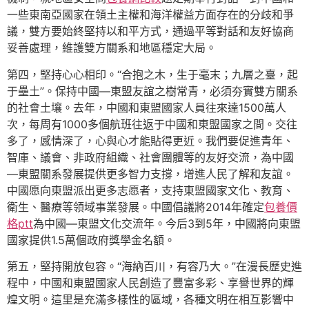
一些東南亞國家在領土主權和海洋權益方面存在的分歧和爭
議，雙方要始終堅持以和平方式，通過平等對話和友好協商
妥善處理，維護雙方關系和地區穩定大局。
第四，堅持心心相印。“合抱之木，生于毫末；九層之臺，起
于壘土”。保持中國—東盟友誼之樹常青，必須夯實雙方關系
的社會土壤。去年，中國和東盟國家人員往來達1500萬人
次，每周有1000多個航班往返于中國和東盟國家之間。交往
多了，感情深了，心與心才能貼得更近。我們要促進青年、
智庫、議會、非政府組織、社會團體等的友好交流，為中國
—東盟關系發展提供更多智力支撐，增進人民了解和友誼。
中國愿向東盟派出更多志愿者，支持東盟國家文化、教育、
衛生、醫療等領域事業發展。中國倡議將2014年確定
包養價
格ptt
為中國—東盟文化交流年。今后3到5年，中國將向東盟
國家提供1.5萬個政府獎學金名額。
第五，堅持開放包容。“海納百川，有容乃大。”在漫長歷史進
程中，中國和東盟國家人民創造了豐富多彩、享譽世界的輝
煌文明。這里是充滿多樣性的區域，各種文明在相互影響中