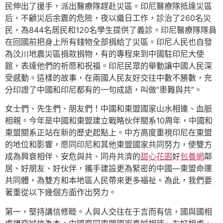
民伸出了援手，派出醫療隊趕赴災區。印尼醫療隊抵達災區
后，不顧災后余震的危險，夜以繼日工作，診治了260名災
民，為844名居民和120名學生提供了義診。印尼醫療隊隊員
在回國前把身上所有錢物全部捐給了災區。印尼人民也自發
為汶川地震災區捐款捐物，有的專程來到中國駐印尼大使
館，表達他們的祈愿和祝福。印尼民眾的舉動讓中國人民深
受感動。這樣的故事，在兩國人民友好交往中數不勝數，充
分印證了中國和印尼都有的一句成語，叫做“患難與共”。
女士們、先生們、朋友們！中國和東盟國家山水相連、血脈
相親。今年是中國和東盟建立戰略伙伴關系10周年，中國和
東盟關系正站在新的歷史起點上。中方高度重視印尼在東盟
的地位和影響，愿同印尼和其他東盟國家共同努力，使雙方
成為興衰相伴、安危與共、同舟共濟的
甜心花園
好
包養網
鄰
居、好朋友、好伙伴，攜手建設更為緊密的中國—東盟命運
共同體，為雙方和本地區人民帶來更多福祉。為此，我們要
著重從以下幾個方面作出努力。
第一，堅持講信修睦。人與人交往在于言而有信，國與國相