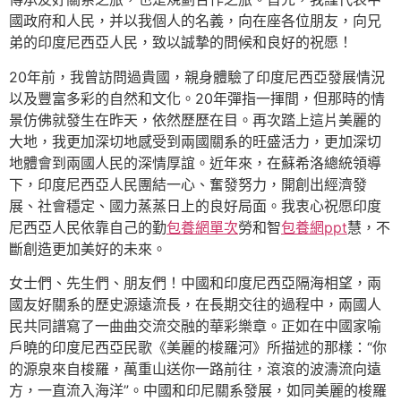
國政府和人民，并以我個人的名義，向在座各位朋友，向兄
弟的印度尼西亞人民，致以誠摯的問候和良好的祝愿！
20年前，我曾訪問過貴國，親身體驗了印度尼西亞發展情況
以及豐富多彩的自然和文化。20年彈指一揮間，但那時的情
景仿佛就發生在昨天，依然歷歷在目。再次踏上這片美麗的
大地，我更加深切地感受到兩國關系的旺盛活力，更加深切
地體會到兩國人民的深情厚誼。近年來，在蘇希洛總統領導
下，印度尼西亞人民團結一心、奮發努力，開創出經濟發
展、社會穩定、國力蒸蒸日上的良好局面。我衷心祝愿印度
尼西亞人民依靠自己的勤
包養網單次
勞和智
包養網ppt
慧，不
斷創造更加美好的未來。
女士們、先生們、朋友們！中國和印度尼西亞隔海相望，兩
國友好關系的歷史源遠流長，在長期交往的過程中，兩國人
民共同譜寫了一曲曲交流交融的華彩樂章。正如在中國家喻
戶曉的印度尼西亞民歌《美麗的梭羅河》所描述的那樣：“你
的源泉來自梭羅，萬重山送你一路前往，滾滾的波濤流向遠
方，一直流入海洋”。中國和印尼關系發展，如同美麗的梭羅