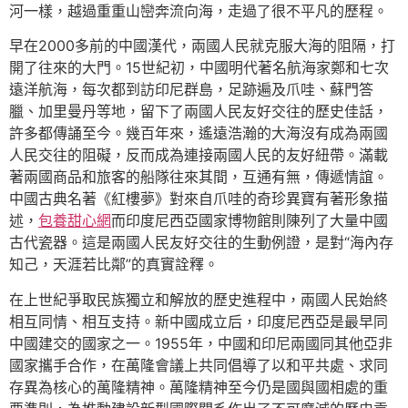
河一樣，越過重重山巒奔流向海，走過了很不平凡的歷程。
早在2000多前的中國漢代，兩國人民就克服大海的阻隔，打
開了往來的大門。15世紀初，中國明代著名航海家鄭和七次
遠洋航海，每次都到訪印尼群島，足跡遍及爪哇、蘇門答
臘、加里曼丹等地，留下了兩國人民友好交往的歷史佳話，
許多都傳誦至今。幾百年來，遙遠浩瀚的大海沒有成為兩國
人民交往的阻礙，反而成為連接兩國人民的友好紐帶。滿載
著兩國商品和旅客的船隊往來其間，互通有無，傳遞情誼。
中國古典名著《紅樓夢》對來自爪哇的奇珍異寶有著形象描
述，
包養甜心網
而印度尼西亞國家博物館則陳列了大量中國
古代瓷器。這是兩國人民友好交往的生動例證，是對“海內存
知己，天涯若比鄰”的真實詮釋。
在上世紀爭取民族獨立和解放的歷史進程中，兩國人民始終
相互同情、相互支持。新中國成立后，印度尼西亞是最早同
中國建交的國家之一。1955年，中國和印尼兩國同其他亞非
國家攜手合作，在萬隆會議上共同倡導了以和平共處、求同
存異為核心的萬隆精神。萬隆精神至今仍是國與國相處的重