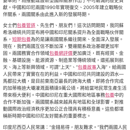
要準則，為推動建設新型國際關系作出了不可磨滅的歷史貢
獻。中國和印尼兩國1990年實現復交、2005年建立戰略伙
伴關系，兩國關系由此進入新的發展時期。
女士們
包養管道
、先生們、朋友們！這次訪問期間，我同蘇
希洛總統共同宣布將中國和印尼關系提升為全面戰略伙伴關
系，
短期包養
為的是讓兩國關系繼往開來、全面深入發展。
現在，我們兩國互信不斷加深，雙邊關系政治基礎更加牢
固。兩國務實合作領域
包養網評價
更加廣泛，既有經貿、金
融、基礎設施、能源資源、制造業等傳統領域，還拓展到航
天、海上等新興領域，可謂“上天”、“
包養故事
入海”，給兩國
人民帶來了實實在在的利益。中國和印尼共同建設的泗水—
馬都拉大橋，是目前東南亞最長的跨海大橋，即將合作完成
的加蒂格迪大壩灌溉面積達9萬公頃，將給當地民眾生產生活
帶來極大便利。中國和印尼在重大國際和地區事務
包養
中的
合作不斷加強，兩國關系越來越具有地區和全球影響，對推
動國際政治經濟秩序更加公正合理具有積極意義。這些都堪
稱新時期中國和印尼友好關系的重要標志。
印度尼西亞人民常講：“金錢易得，朋友難求。”我們兩國人民