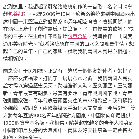
說到這里，我想起了蘇希洛總統創作的一首歌，名字叫《寧
靜
包養網
》。那是2006年10月，蘇希洛總統來到中國廣西出
席中國—東盟建立對話關系15周年紀念峰會。會議間隙，他
在漓江上產生了創作靈感，提筆寫下了一首優美的歌詞：“快
樂的日子，在生命中不斷循環
包養合約
，我與伙伴，共同度
過那美好時光。”蘇希洛總統在中國的山水之間觸景生情，想
起自己的童年、自己的家鄉，說明我們兩國人民是心相通、
情相近的。
國之交在于民相親。正是有了這樣一個個友好使者，架起了
一座座友誼橋梁，打開了一扇扇心靈之窗，我們兩國人民友
誼才得以穿過歷史長河、跨越浩瀚大海，歷久彌堅，歷久彌
新。青年最富有朝氣、最富有夢想，青年興則國家興，青年
強則國家強。青年代表著兩國交往的未來和希望。我和蘇希
洛總統一致同意，兩國將擴大并深化人文交流，今后5年，雙
方將每年互派100名青年訪問對方國家，中國將向印尼提供
1000個獎學金名額。我相信，隨著越來越多的青年人投身到
中國和印尼友好的大潮當中，兩國友好交往事業一定會薪火
相傳、興旺發達。