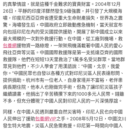
的真摯情誼，就是這種千金難求的寶貴財富。2004年12月
26日，平靜的印度洋驟然發生9級強震，并引發了大規模海
嘯，印度尼西亞亞齊省遭受重大生命財產損失，世界為之震
驚。海嘯發生后，中國政府立即啟動應急機制，當天就宣布
向包括印尼在內的受災國提供援助，開展了新中國成立以來
最大規模的一次對外救援行動。在中國，從工廠到機場，救
包養網
援物資一路綠燈，一架架飛機滿載著中國人民的愛心
飛往亞齊等災區。中國國際救援隊是第一支抵達亞齊的國際
救援隊，他們在短短13天里救治了1萬多名受災群眾。當地群
眾見到他們，不少人學會了用漢語說：“中國，北京，我愛
你。”中國民眾也自發以各種方式對印尼災區人民表達慰問、
提供捐助。杭州市有一位老人，自身家境并不富裕，老伴患
病長期住院，他本人也剛做完手術，但為了讓印尼災區孩子
繼續讀書，他捐出了辛苦積攢下來的1000多元人民幣。錢雖
不多，但充分體現了中國人民對印尼人民的一片深情厚誼。
同樣，在中國人民遇到嚴重自然災害時，印尼人民也向中國
人民伸出了援助
包養網VIP
之手。2008年5月12日，中國汶川
發生特大地震，災區人民急需救援。印尼第一時間向中國人