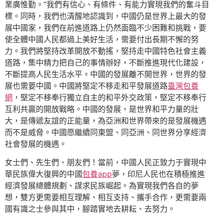
業廣惟勤。”我們有信心、有條件、有能力實現我們的奮斗目
標。同時，我們也清醒地認識到，中國仍是世界上最大的發
展中國家，我們在前進道路上仍然面臨不少困難和挑戰，要
使全體中國人民都過上美好生活，需要付出長期不懈的努
力。我們將堅持改革開放不動搖，堅持走中國特色社會主義
道路，集中精力把自己的事情辦好，不斷推進現代化建設，
不斷提高人民生活水平。中國的發展離不開世界，世界的發
展也需要中國。中國將堅定不移走和平發展道路
臺灣包養
網
，堅定不移奉行獨立自主的和平外交政策，堅定不移奉行
互利共贏的開放戰略。中國的發展，是世界和平力量的壯
大，是傳遞友誼的正能量，為亞洲和世界帶來的是發展機遇
而不是威脅。中國愿繼續同東盟、同亞洲、同世界分享經濟
社會發展的機遇。
女士們、先生們、朋友們！當前，中國人民正致力于實現中
華民族偉大復興的中國
包養app
夢，印尼人民也在積極推進
經濟發展總體規劃、謀求民族崛起。為實現我們各自的夢
想，雙方更需要相互理解、相互支持、攜手合作，更需要兩
國有識之士參與其中，腳踏實地去耕耘、去努力。