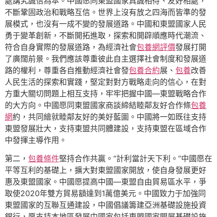
處講究誠信為本。中國愿同東盟國家真誠相待、友好相處，
不斷鞏固政治和戰略互信。世界上沒有放之四海而皆準的發
展模式，也沒有一成不變的發展道路。中國和東盟國家人民
勇于變革創新，不斷開拓進取，探索和開辟順應時代潮流、
符合自身實際的發展道路，為經濟社會
包養網評價
發展打開
了廣闊前景。我們應該尊重彼此自主選擇社會制度和發展道
路的權利，尊重各自推動經濟社會發
包養合約
展、
包養
改善
人民生活的探索和實踐，堅定對對方戰略走向的信心，在對
方重大關切問題上相互支持，牢牢把握中國—東盟戰略合作
的大方向。中國愿同東盟國家商談締結睦鄰友好合作條
包養
網
約，共同繪就睦鄰友好的美好藍圖。中國將一如既往支持
東盟發展壯大，支持東盟共同體建設，支持東盟在區域合作
中發揮主導作用。
第二，
包養條件
堅持合作共贏。“計利當計天下利。”中國愿在
平等互利的基礎上，擴大對東盟國家開放，使自身發展更好
惠及東盟國家。中國愿提高中國—東盟自由貿易區水平，爭
取使2020年雙方貿易額達到1萬億美元。中國致力于加強同
東盟國家的互聯互通建設，中國倡議籌建亞洲基礎設施投資
銀行，愿支持本地區發展中國家包括東盟國家開展基礎設施