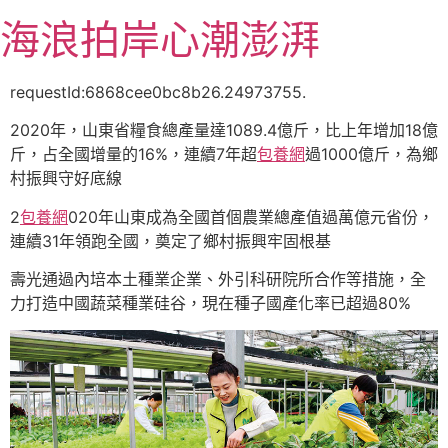
跳
海浪拍岸心潮澎湃
至
主
要
requestId:6868cee0bc8b26.24973755.
內
2020年，山東省糧食總產量達1089.4億斤，比上年增加18億
容
斤，占全國增量的16%，連續7年超
包養網
過1000億斤，為鄉
村振興守好底線
2
包養網
020年山東成為全國首個農業總產值過萬億元省份，
連續31年領跑全國，奠定了鄉村振興牢固根基
壽光通過內培本土種業企業、外引科研院所合作等措施，全
力打造中國蔬菜種業硅谷，現在種子國產化率已超過80%