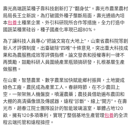
壽光高端蔬菜種子靠科技創新打了“翻身仗”。壽光市農業農村
局局長王立新說，為打破國外種子壟斷局面，壽光通過內培
本
包養
土種業企業、外引科研院所合作等措施，全力打造中
國蔬菜種業硅谷，種子國產化率現已超80%。
為了讓科技人員專心“把論文寫在大地上”，山東省農科院等創
新人才評價制度，出臺破除“四唯”十條意見，突出重大科技成
果和為農服務成效等評價指標，論文發表和授權專利一律不
再獎勵，鼓勵科研人員圍繞產業瓶頸搞研發，扎根基層生產
做服務。
在山東，智慧農業、數字農業加快賦能鄉村振興，土地變成
綠色工廠，農民成為產業工人。春耕時節，在不少農田上
空，一架架無人機盤旋，噴灑農藥；農技員借助遍布農田和
大棚的高清攝像頭及傳感器，遠程“診斷”、線上“開方”。在壽
光市，趙春江院士團隊設計的智能玻璃溫室，單體占地120
畝，擁有120多項專利，實現了整個基地生產管理
包養
的全流
程云端托管和遠程操控。