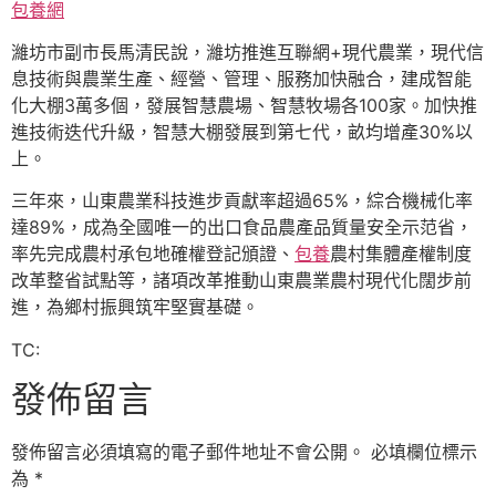
包養網
濰坊市副市長馬清民說，濰坊推進互聯網+現代農業，現代信
息技術與農業生產、經營、管理、服務加快融合，建成智能
化大棚3萬多個，發展智慧農場、智慧牧場各100家。加快推
進技術迭代升級，智慧大棚發展到第七代，畝均增產30%以
上。
三年來，山東農業科技進步貢獻率超過65%，綜合機械化率
達89%，成為全國唯一的出口食品農產品質量安全示范省，
率先完成農村承包地確權登記頒證、
包養
農村集體產權制度
改革整省試點等，諸項改革推動山東農業農村現代化闊步前
進，為鄉村振興筑牢堅實基礎。
TC:
發佈留言
發佈留言必須填寫的電子郵件地址不會公開。
必填欄位標示
為
*