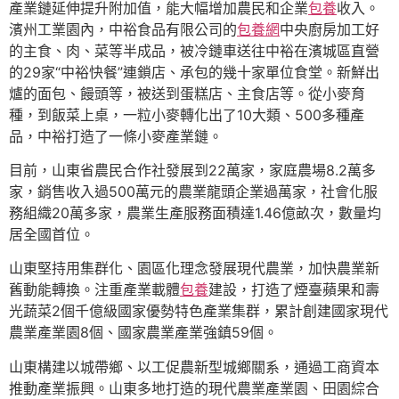
產業鏈延伸提升附加值，能大幅增加農民和企業
包養
收入。
濱州工業園內，中裕食品有限公司的
包養網
中央廚房加工好
的主食、肉、菜等半成品，被冷鏈車送往中裕在濱城區直營
的29家“中裕快餐”連鎖店、承包的幾十家單位食堂。新鮮出
爐的面包、饅頭等，被送到蛋糕店、主食店等。從小麥育
種，到飯菜上桌，一粒小麥轉化出了10大類、500多種產
品，中裕打造了一條小麥產業鏈。
目前，山東省農民合作社發展到22萬家，家庭農場8.2萬多
家，銷售收入過500萬元的農業龍頭企業過萬家，社會化服
務組織20萬多家，農業生產服務面積達1.46億畝次，數量均
居全國首位。
山東堅持用集群化、園區化理念發展現代農業，加快農業新
舊動能轉換。注重產業載體
包養
建設，打造了煙臺蘋果和壽
光蔬菜2個千億級國家優勢特色產業集群，累計創建國家現代
農業產業園8個、國家農業產業強鎮59個。
山東構建以城帶鄉、以工促農新型城鄉關系，通過工商資本
推動產業振興。山東多地打造的現代農業產業園、田園綜合