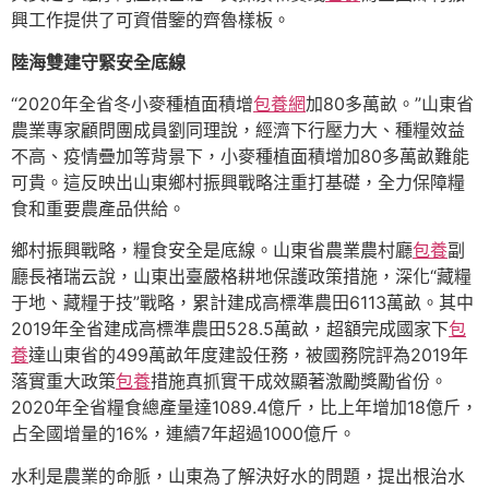
興工作提供了可資借鑒的齊魯樣板。
陸海雙建守緊安全底線
“2020年全省冬小麥種植面積增
包養網
加80多萬畝。”山東省
農業專家顧問團成員劉同理說，經濟下行壓力大、種糧效益
不高、疫情疊加等背景下，小麥種植面積增加80多萬畝難能
可貴。這反映出山東鄉村振興戰略注重打基礎，全力保障糧
食和重要農產品供給。
鄉村振興戰略，糧食安全是底線。山東省農業農村廳
包養
副
廳長褚瑞云說，山東出臺嚴格耕地保護政策措施，深化“藏糧
于地、藏糧于技”戰略，累計建成高標準農田6113萬畝。其中
2019年全省建成高標準農田528.5萬畝，超額完成國家下
包
養
達山東省的499萬畝年度建設任務，被國務院評為2019年
落實重大政策
包養
措施真抓實干成效顯著激勵獎勵省份。
2020年全省糧食總產量達1089.4億斤，比上年增加18億斤，
占全國增量的16%，連續7年超過1000億斤。
水利是農業的命脈，山東為了解決好水的問題，提出根治水