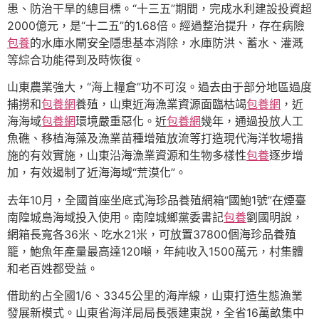
患、防治干旱的總目標。“十三五”期間，完成水利建設投資超
2000億元，是“十二五”的1.68倍。經過整治提升，存在病險
包養
的水庫水閘安全隱患基本消除，水庫防洪、蓄水、灌溉
等綜合功能得到及時恢復。
山東農業強大，“海上糧倉”功不可沒。過去由于部分地區過度
捕撈和
包養網
養殖，山東近海漁業資源面臨枯竭
包養網
，近
海海域
包養網
環境嚴重惡化。近
包養網
幾年，通過投放人工
魚礁、移植海藻及漁業苗種增殖放流等打造現代海洋牧場措
施的有效實施，山東沿海漁業資源和生物多樣性
包養
逐步增
加，有效遏制了近海海域“荒漠化”。
去年10月，全國首座坐底式海珍品養殖網箱“國鮑1號”在煙臺
南隍城島海域投入使用。南隍城鄉黨委書記
包養
劉國明說，
網箱長寬各36米、吃水21米，可放置37800個海珍品養殖
籠，鮑魚年產量最高達120噸，年純收入1500萬元，村集體
和老百姓都受益。
借助約占全國1/6、3345公里的海岸線，山東打造生態漁業
發展新模式。山東省海洋局局長張建東說，全省16萬畝集中