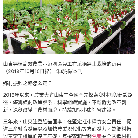
山東無棣高效農業示范園區員工在采摘無土栽培的蔬菜
（2019年10月10日攝） 朱崢攝/本刊
鄉村振興之路怎么走？
2018年以來，農業大省山東在全國率先探索鄉村振興建設路
徑，統籌謀劃政策體系，科學組織實施，不斷發力改革創
新，深刻改變了農村面貌，持續加快小康社會建設。
三年來，山東注重強基固本，在堅定扛牢糧食安全責任、促
進三產融合發展以及加快農業現代化等方面發力，為鄉村振
興奠定了雄厚的產業基礎，其探索和實踐
包養
為全國鄉村振