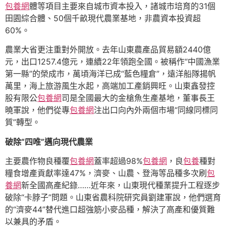
包養網
體等項目主要來自城市資本投入，諸城市培育的31個
田園綜合體、50個千畝現代農業基地，非農資本投資超
60%。
農業大省更注重對外開放。去年山東農產品貿易額2440億
元，出口1257.4億元，連續22年領跑全國。被稱作“中國漁業
第一縣”的榮成市，萬頃海洋已成“藍色糧倉”，遠洋船隊揚帆
萬里，海上旅游風生水起，高端加工產銷興旺。山東鑫發控
股有限公
包養網
司是全國最大的金槍魚生產基地，董事長王
曉軍說，他們從專
包養網
注出口向內外兩個市場“同線同標同
質”轉型。
破除“四唯”邁向現代農業
主要農作物良種覆
包養網
蓋率超過98%
包養網
，良
包養
種對
糧食增產貢獻率達47%，濟麥、山農、登海等品種多次刷
包
養網
新全國高產紀錄……近年來，山東現代種業提升工程逐步
破除“卡脖子”問題。山東省農科院研究員劉建軍說，他們選育
的“濟麥44”替代進口超強筋小麥品種，解決了高產和優質難
以兼具的矛盾。