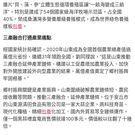
連片“貝、藻、參”立體生態循環養殖區讓“一畝海變成三畝
洋”。特別是建成了54個國家級海洋牧場示范區，占全國
40%。榮成桑溝灣多營養層級養殖模式，成為世界綠色養殖
樣板
包養
。
三產融合打通產業痛點
經國家統計局確認，2020年山東成為全國首個農業總產值過
萬億元省份，連續31年領跑全國。劉同理說，“這是山東推動
三產融合延伸產業鏈條、構建以工促農增加農業投入、加快
對外開放建設外向型農業的結果，萬億產值奠定了鄉村振興
牢固根基。”
鄉村振興關鍵是產業振興。山東圍繞破解農業鏈條短、農民
增收難等問題，推動三產融合，延伸產業鏈條。位于安丘市
的山東源清田食品有限公司是一家大蒜企業，高科技育苗、
現代化種植、精細
包養
化加工、國內外貿易等全鏈條運作，
僅一個黑蒜禮盒電商售價就達100多元，價值較以往翻了十幾
倍。