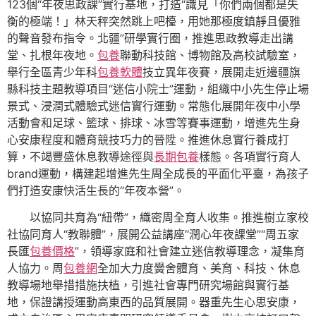
123個“年夜思政課”實行基地，打造“識見「你們兩個都是失
衡的極端！」林天秤突然跳上吧檯，用她那極度鎮靜且優雅
的聲音發布指令。北疆”研學實行圈，推進思政教導走出講
堂、扎根年夜地。
包養
聯動科技館、博物館及高校試驗室，
舉行全區青少年科
包養軟體
技立異年夜賽，展開走近邊疆旗
縣科技主題教導項目“迷信小院士”運動，組織中小先生停止場
景式、浸潤式體驗式迷信實行運動。常態化展開年夜中小學
活動會和足球、籃球、排球、冰雪等賽事運動，增進先生身
心安康程度和體育競技巧力的晉陞。推進休息實行養成打
算，不竭豐盛休息教導途徑與
長期包養
樣態。各項實行育人
brand運動，構建起增進先生周全成長的平面化平臺，為孩子
們打造安康快活生長的“年夜本營”。
以協同共育為“紐帶”，織密周全育人收集。推進樹立家校
社協同育人“教聯體”，展開公益講座“潤心年夜課堂”“周五家
長匯
包養價格
”，領導家庭和社會建立迷信教導理念，凝集育
人協力。周
包養網
全加大力度黌舍體育、美育、科技、休息
教導場地舉措措施扶植，引進社會專門研究場館與實行基
地，保證講授運動高東西的品質展開。器重先生心思安康，