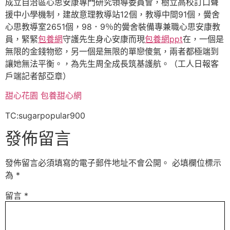
成立自治區心思安康專門研究領導委員會，樹立高校訂口聲
援中小學機制，建故意理教導站12個，教導中間91個，黌舍
心思教導室2651個，98．9％的黌舍裝備專兼職心思安康教
員，緊緊
包養網
守護先生身心安康而現
包養網ppt
在，一個是
無限的金錢物慾，另一個是無限的單戀傻氣，兩者都極端到
讓她無法平衡。，為先生周全成長筑基護航。（工人日報客
戶端記者郜亞章）
甜心花園
包養甜心網
TC:sugarpopular900
發佈留言
發佈留言必須填寫的電子郵件地址不會公開。
必填欄位標示
為
*
留言
*