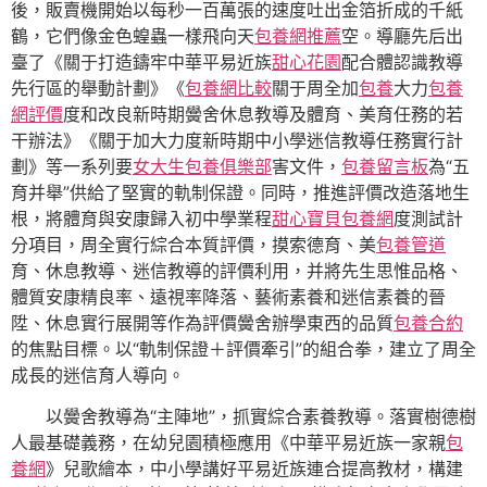
後，販賣機開始以每秒一百萬張的速度吐出金箔折成的千紙
鶴，它們像金色蝗蟲一樣飛向天
包養網推薦
空。導廳先后出
臺了《關于打造鑄牢中華平易近族
甜心花園
配合體認識教導
先行區的舉動計劃》《
包養網比較
關于周全加
包養
大力
包養
網評價
度和改良新時期黌舍休息教導及體育、美育任務的若
干辦法》《關于加大力度新時期中小學迷信教導任務實行計
劃》等一系列要
女大生包養俱樂部
害文件，
包養留言板
為“五
育并舉”供給了堅實的軌制保證。同時，推進評價改造落地生
根，將體育與安康歸入初中學業程
甜心寶貝包養網
度測試計
分項目，周全實行綜合本質評價，摸索德育、美
包養管道
育、休息教導、迷信教導的評價利用，并將先生思惟品格、
體質安康精良率、遠視率降落、藝術素養和迷信素養的晉
陞、休息實行展開等作為評價黌舍辦學東西的品質
包養合約
的焦點目標。以“軌制保證＋評價牽引”的組合拳，建立了周全
成長的迷信育人導向。
以黌舍教導為“主陣地”，抓實綜合素養教導。落實樹德樹
人最基礎義務，在幼兒園積極應用《中華平易近族一家親
包
養網
》兒歌繪本，中小學講好平易近族連合提高教材，構建