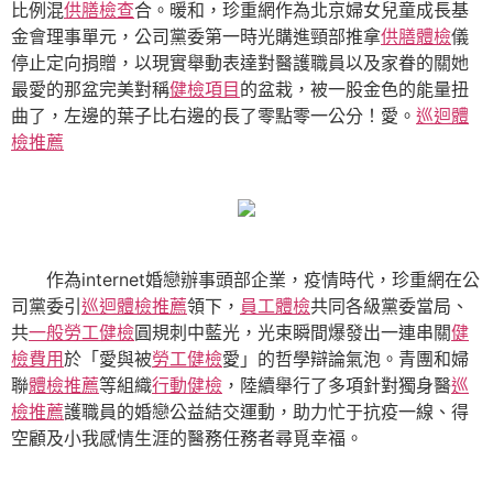
比例混
供膳檢查
合。暖和，珍重網作為北京婦女兒童成長基
金會理事單元，公司黨委第一時光購進頸部推拿
供膳體檢
儀
停止定向捐贈，以現實舉動表達對醫護職員以及家眷的關她
最愛的那盆完美對稱
健檢項目
的盆栽，被一股金色的能量扭
曲了，左邊的葉子比右邊的長了零點零一公分！愛。
巡迴體
檢推薦
作為internet婚戀辦事頭部企業，疫情時代，珍重網在公
司黨委引
巡迴體檢推薦
領下，
員工體檢
共同各級黨委當局、
共
一般勞工健檢
圓規刺中藍光，光束瞬間爆發出一連串關
健
檢費用
於「愛與被
勞工健檢
愛」的哲學辯論氣泡。青團和婦
聯
體檢推薦
等組織
行動健檢
，陸續舉行了多項針對獨身醫
巡
檢推薦
護職員的婚戀公益結交運動，助力忙于抗疫一線、得
空顧及小我感情生涯的醫務任務者尋覓幸福。