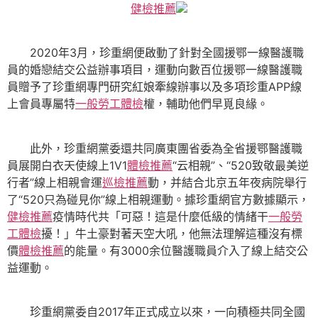
健檢推薦
2020年3月，珍重網便啟動了針對全國援鄂一線醫護職
員的婚戀結交公益辦事項目，運動向數百位援鄂一線醫護職
員贈予了珍重網專門研究紅娘牽線辦事以及多項珍重APP線
上會員專屬特
一般勞工體檢
權，輔助他們早覓良緣。
此外，珍重網黨委還共同廣東團省委為全省援鄂醫護職
員展開白衣天使線上1V1
體檢推薦
“云相親”、“520致敬最美逆
行者”線上相親會運
巡檢推薦
動，并結合北京五年夜病院舉行
了“520只為碰見你”線上相親運動。據珍重網官方數據顯示，
健檢推薦
疫情時代共「可惡！這是什麼低級的情緒干
一般勞
工體檢
擾！」牛土豪對著天空大吼，他無法理解這種沒有標
價
體檢推薦
的能量。有3000余位醫護職員介入了線上結交公
益運動。
珍重網黨委自2017年正式成立以來，一向積極共同全國