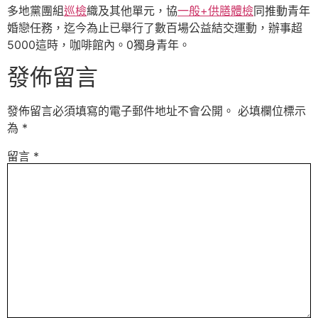
多地黨團組
巡檢
織及其他單元，協
一般+供膳體檢
同推動青年
婚戀任務，迄今為止已舉行了數百場公益結交運動，辦事超
5000這時，咖啡館內。0獨身青年。
發佈留言
發佈留言必須填寫的電子郵件地址不會公開。
必填欄位標示
為
*
留言
*