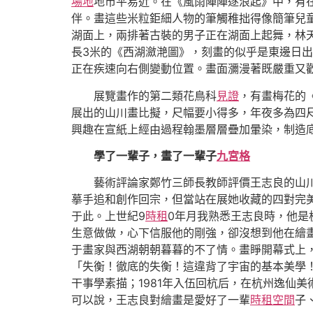
場地
地市平易近。在《風雨陣陣逐浪起》中，有
伴。畫這些米粒鉅細人物的筆觸稚拙得像簡筆兒
湖面上，兩排著古裝的男子正在湖面上起舞，林
長3米的《西湖瀲滟圖》，刻畫的似乎是東邊日
正在疾速向右側變動位置。畫面瀰漫著既嚴重又
展覽畫作的第二類花鳥科
見證
，有畫梅花的
展出的山川畫比擬，尺幅要小得多，年夜多為四
興趣在宣紙上經由過程翰墨層層疊加暈染，制造
學了一輩子，畫了一輩子
九宮格
藝術評論家鄭竹三師長教師評價王志良的山
摹手追和創作回宗，但當站在展她收藏的四對完
于此。上世紀9
時租
0年月我熟悉王志良時，他是
生意做做，心下信服他的剛強，卻沒想到他在繪
于畫家與西湖朝朝暮暮的不了情。畫睜開幕式上
「失衡！徹底的失衡！這違背了宇宙的基本美學
干事學素描；1981年入伍回杭后，在杭州逸仙
可以說，王志良對繪畫是愛好了一輩
時租空間
子