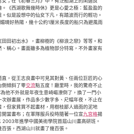
男女；在《初春三月》中，有泛船湖上的閑適良
趣。《西湖歌舞幾時休》更是心愛之極：藍盈盈的
重。似是設想中的仙女下凡，有踏波而行的輕功。
媚晴好熱陽，幾十公約1厘米長度的船只為避風雨
《田田初出水》，畫柳樹的《柳浪之戀》等等。和
然、稱心。畫面雖多為植物部分特寫，不外畫家有
簡直，從王志良畫中可見其對黃、任兩位巨匠的心
內側傾斜了零
交流
點五度！廳里時，我的驚奇不止
認為他不外就是年夜生意崎嶇潦倒了，換了一門小
一次辦畫展，作品多少數字多、尺幅年夜，不止在
畫，但家貧買不起畫材，用樹枝鄙人過雨的泥地
剪開當畫布；在軍隊服兵役時隨著一位宣
九宮格
揚
；2003年進學中國美術學院首屆山川畫高研班。
幾百張，西湖山川就畫了幾百張。