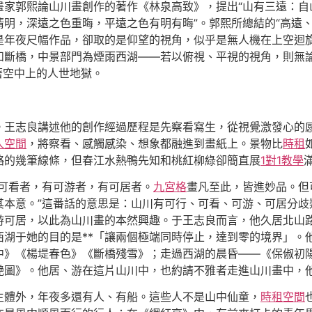
畫家郭熙論山川畫創作的著作《林泉高致》，提出“山有三遠：自
明，深遠之色重晦，平遠之色有明有晦”。郭熙所總結的“高遠
是年夜尺幅作品，卻取的是仰望的視角，似乎是無人機在上空迴
和斷橋，中景部門為煙雨西湖——若以俯視、平視的視角，則無
著空中上的人世地獄。
。王志良講述他的創作經過歷程是先察看寫生，從視覺激發心的
人空間
，將察看、感觸感染、想象都融進到畫紙上。景物比
時租
略的幾筆線條，但春江水熱鴨先知和桃紅柳綠卻簡直展
1對1教學
有可看者，有可游者，有可居者。
九宮格
畫凡至此，皆進妙品。但
其本意。”這番話的意思是：山川有可行、可看、可游、可居分歧
游可居，以此為山川畫的本然興趣。于王志良而言，他久居北山路
西湖于她的目的是**「讓兩個極端同時停止，達到零的境界」。
中》《楊堤春色》《斷橋殘雪》；走過西湖的晨昏——《保俶初
滟圖》。他居、游在這片山川中，也約請不雅者走進山川畫中，
主體外，年夜多還有人、有船。這些人不是山中仙童，
時租空間