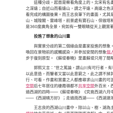
這種分歧，起首是察看角度上的。北宋有名
之深遠；自近山而看遠山，謂之平遠。高遠之色清
看完成的構圖後果。而王志良筆下的畫面，尤其
山、城隍閣、雷峰塔，前景處有寶石山、保俶塔
是360度廣角全景，宛如有一雙眼睛從天上觀賞
投進了想象的山川畫
與實景分歧的第二個緣由是畫家投進的想象
喚回在景物前的感觸感染，并參加安閒的想象
個
步于復刻原型。《蘇堤春曉》里畫蘇堤只用了簡
郭熙又言：“世之篤論，謂山川有可行者，
以此意造，而鑒者又當以此意窮之，此之謂不掉
行、可看，作畫和賞畫之人都應尋求山川畫的可
空間
后七年居住的棲霞嶺都不
共享空間
外百米，
過西湖的四時——《蘇堤春曉》《究竟西湖六月
——《西湖晴方好》；走過雨西湖——《西湖瀲
王志良的西湖山川畫中，除以山、樹、湖為