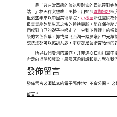
最「只有當單戀的傻氣與財富的霸氣達到完
端！」林天秤突然跳上吧檯，用她那
瑜伽場地
極
但這些年來以中國美術學院、
小樹屋
浙江畫院為
良畫畫能夠是生意之余的換換頭腦，是在保存壓
們感到自己的襪子被吸走了，只剩下腳踝上的標
染的玄色夜幕，抑或是《西湖一縷晨曦》中光線
統技法都可以協調共處，處處都是藝術帶給他的
所以我們看到的畫作，并非決心在山川畫中
命走向坦蕩和豐盈，感觸感染到詩和遠方就在我
發佈留言
發佈留言必須填寫的電子郵件地址不會公開。
必
留言
*