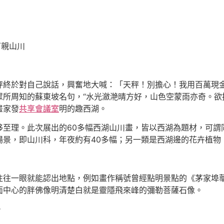
可親山川
天秤終於對自己說話，興奮地大喊：「天秤！別擔心！我用百萬現
所周知的蘇東坡名句，“水光瀲滟晴方好，山色空蒙雨亦奇。欲
畫家發
共享會議室
明的趣西湖。
至理。此次展出的60多幅西湖山川畫，皆以西湖為題材，可謂同
場景，即山川科，年夜約有40多幅；另一類是西湖邊的花卉植物
往往一眼就能認出地點，例如畫作稱號曾經點明景點的《茅家埠
面中心的胖佛像明清楚白就是靈隱飛來峰的彌勒菩薩石像。
。