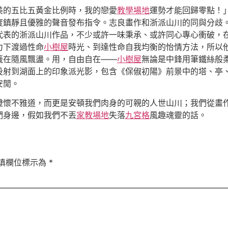
美的五比五黃金比例時，我的戀愛
教學場地
運勢才能回歸零點！
度鎮靜且優雅的聲音發布指令。志良畫作和浙派山川的同與分歧
代表的浙派山川作品，不少或許一味秉承、或許同心專心衝破，
力下渡過性命
小樹屋
時光、到達性命自我均衡的怡情方法，所以
籤在隨風飄盪。用，自由自在——
小樹屋
無論是中鋒用筆鐵絲般
投射到湖面上的印象派光影，包含《保俶初陽》前景中的塔、亭
安閒。
澄懷不雅道，而更是安頓我們肉身的可親的人世山川；我們從畫
們身邊，假如我們不丟
家教場地
失落
九宮格
風趣魂靈的話。
填欄位標示為
*