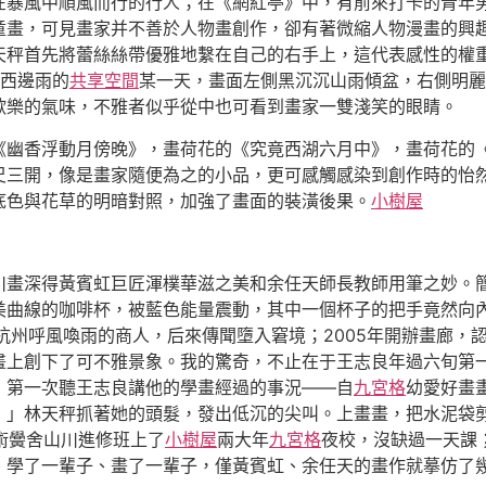
在暴風中順風而行的行人；在《網紅亭》中，有前來打卡的青年
童畫，可見畫家并不善於人物畫創作，卻有著微縮人物漫畫的興
天秤首先將蕾絲絲帶優雅地繫在自己的右手上，這代表感性的權
出西邊雨的
共享空間
某一天，畫面左側黑沉沉山雨傾盆，右側明麗
歡樂的氣味，不雅者似乎從中也可看到畫家一雙淺笑的眼睛。
《幽香浮動月傍晚》，畫荷花的《究竟西湖六月中》，畫荷花的
尺三開，像是畫家隨便為之的小品，更可感觸感染到創作時的怡
底色與花草的明暗對照，加強了畫面的裝潢後果。
小樹屋
川畫深得黃賓虹巨匠渾樸華滋之美和余任天師長教師用筆之妙。
美曲線的咖啡杯，被藍色能量震動，其中一個杯子的把手竟然向
杭州呼風喚雨的商人，后來傳聞墮入窘境；2005年開辦畫廊，
畫上創下了可不雅景象。我的驚奇，不止在于王志良年過六旬第
，第一次聽王志良講他的學畫經過的事況——自
九宮格
幼愛好畫
！」林天秤抓著她的頭髮，發出低沉的尖叫。上畫畫，把水泥袋
美術黌舍山川進修班上了
小樹屋
兩大年
九宮格
夜校，沒缺過一天課
、學了一輩子、畫了一輩子，僅黃賓虹、余任天的畫作就摹仿了