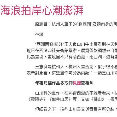
跳
海浪拍岸心潮澎湃
至
主
要
原題目：杭州人筆下的“趣西湖”安頓肉身的
內
林潔
容
“西湖雨奇·晴好”王志良山川牛土豪看到林
近日在西泠印社美術館舉辦。展覽落款顯然來自眾
化為畫境，畫境里不只有晴西湖、雨西湖，還有
王志良是杭州人，杭州人畫西湖，似乎很不移
表示對象看，這些畫作可分為兩類：一類是山川
年夜尺幅作品多取仰
見證
望視角
山川科的畫作，在熟習西湖的不雅者看來，
《靈隱寺》《龍井山居》等；又如《佛山》，畫
但細看之下，這些山川畫又與實景有所分歧