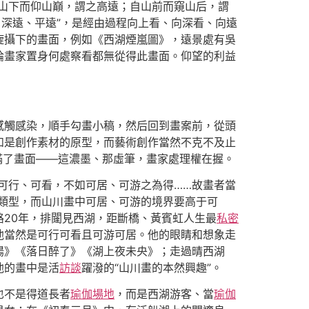
山下而仰山巔，謂之高遠；自山前而窺山后，謂
、深遠、平遠”，是經由過程向上看、向深看、向遠
旋攝下的畫面，例如《西湖煙嵐圖》，遠景處有吳
論畫家置身何處察看都無從得此畫面。仰望的利益
感觸感染，順手勾畫小稿，然后回到畫案前，從頭
如是創作素材的原型，而藝術創作當然不克不及止
滿了畫面——這濃墨、那虛筆，畫家處理權在握。
可行、可看，不如可居、可游之為得……故畫者當
類型，而山川畫中可居、可游的境界要高于可
20年，排闥見西湖，距斷橋、黃賓虹人生最
私密
他當然是可行可看且可游可居。他的眼睛和想象走
陽》《落日醉了》《湖上夜未央》；走過晴西湖
他的畫中是活
訪談
躍潑的“山川畫的本然興趣”。
也不是得道長者
瑜伽場地
，而是西湖游客、當
瑜伽