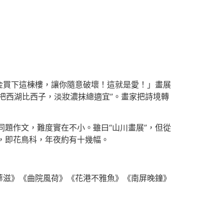
金買下這棟樓，讓你隨意破壞！這就是愛！」畫展
把西湖比西子，淡妝濃抹總適宜”。畫家把詩境轉
題作文，難度實在不小。雖曰“山川畫展”，但從
，即花鳥科，年夜約有十幾幅。
華滋》《曲院風荷》《花港不雅魚》《南屏晚鐘》