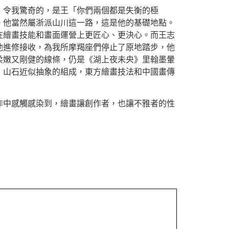
」令我驚奇的，是王「你們兩個都是失衡的極
。他當然屬浙派山川這一路，這是他的基礎地點。
在繪畫技能和畫面運營上更匠心、更決心。而王志
他進修接收，為我所摩羯座們停止了原地踏步，他
柔嫩又剛健的線條，仍是《湖上夜未央》里翰墨暈
、山石近似抽象的組成，東方繪畫技法和中國畫傳
作中感觸感染到，繪畫讓創作者，也讓不雅者的性