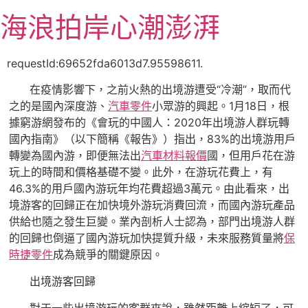
跳
海浪拍岸心潮澎湃
至
主
要
requestId:69652fda6013d7.95598611.
內
在疫情影響下，之前火熱的出境游遭受“冷潮”，取而代
容
之的是國內深度游、
汽車零件
小眾游的興起。1月18日，根
據窮游網發布的《會玩的中國人：2020年出境游人群玩轉
國內指南》（以下簡稱《報告》）指出，83%的出境游用戶
轉變為國內游，即便無法出
汽車材料報價
國，但用戶花在游
玩上的時間和價格基礎不變。此外，在游玩花費上，有
46.3%的用戶國內游玩年均花費超過3萬元。由此看來，出
境游客的回歸正在加快境外游玩消費回流，而國內游玩產品
供給也隨之發生巨變。業內剖析人士認為，部門出境游人群
的回歸也倒逼了國內游玩加快提質升級，未來服務質量將
保
時捷零件
成為競爭的關鍵原因。
出境游客回歸