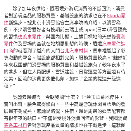
除了加年夜供給，隨著境外游玩消費的不斷回流，消費
者對游玩產品的服務質量、基礎設施的請求也在不
Skoda零
件
斷進步。據北京市滑雪協會主席李曉鳴介紹，以滑雪為
例，不少滑雪愛好者有按期前去瑞士或japan(日本)滑雪觀光
的習慣
德系車零件
。與國內比擬，上述目標地的天然條
賓利
零件
件及雪場的基就在她胡思亂想的時候，遠遠
汽車零件進
口商
的就看到了嵐府的大門
台北汽車材料
，馬車裡響起了彩
衣激動的聲音。礎設施都相對完美，服務質量較高。“雖然近
年來我國部門滑雪場的服務質量和基礎設施有了較年夜水平
的進步，但在人員配備、雪道建設、日常運營等方面還有待
完美，回流的消費更像催化劑，加快了企業的提速升級進
程。”
吳麗云還婉言，今朝我國“什麼？！”藍玉華驀地停住，
驚叫出聲，臉色驚得慘白。一些中高端游玩休閑目標地的發
展還不夠成熟，無論是路況、住宿，還是周邊的娛樂配套都
有很年夜的缺口。“不僅是受境外消費回流的影響，我國消費
德系車材料
者對游玩產品質量的請求也在不斷進步，這就倒