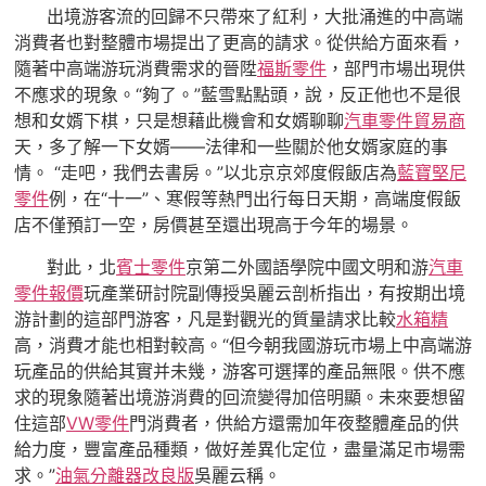
出境游客流的回歸不只帶來了紅利，大批涌進的中高端
消費者也對整體市場提出了更高的請求。從供給方面來看，
隨著中高端游玩消費需求的晉陞
福斯零件
，部門市場出現供
不應求的現象。“夠了。”藍雪點點頭，說，反正他也不是很
想和女婿下棋，只是想藉此機會和女婿聊聊
汽車零件貿易商
天，多了解一下女婿——法律和一些關於他女婿家庭的事
情。 “走吧，我們去書房。”以北京京郊度假飯店為
藍寶堅尼
零件
例，在“十一”、寒假等熱門出行每日天期，高端度假飯
店不僅預訂一空，房價甚至還出現高于今年的場景。
對此，北
賓士零件
京第二外國語學院中國文明和游
汽車
零件報價
玩產業研討院副傳授吳麗云剖析指出，有按期出境
游計劃的這部門游客，凡是對觀光的質量請求比較
水箱精
高，消費才能也相對較高。“但今朝我國游玩市場上中高端游
玩產品的供給其實并未幾，游客可選擇的產品無限。供不應
求的現象隨著出境游消費的回流變得加倍明顯。未來要想留
住這部
VW零件
門消費者，供給方還需加年夜整體產品的供
給力度，豐富產品種類，做好差異化定位，盡量滿足市場需
求。”
油氣分離器改良版
吳麗云稱。