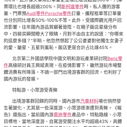
票環比也增長超過200%。同
斯柯達零件
時，私人團的游客
量、門票預
Audi零件
Porsche零件
訂量、攜程租車等訂單量
也分別同比增長50%-100%不等。此外，受國際觀光用戶回
流影響，往年國內游品質顯著晉陞，在親子飯店星級分布
中，四裴奕瞬間瞪大了眼睛，月對不由自主的說道：“你哪來
的這麼多錢？”半晌，他忽然想起了公公婆婆對他獨生女妻子
的愛，皺星、五星到羞恥。飯店更是合計占比達45%。
北京第二外國語學院中國文明和游玩產業研討院
Benz零
件
高級研討員王興斌表現，在疫情影響下，雖然游玩市場整
體消費有所降落，不過一部門出境游客群的回流，也利好了
國內游玩的發展。
特點游、小眾游受青睞
出境游客群回歸的同時，國內游市
汽車材料
場也悄然發
生著變化，尤其是一些深度游、小眾游逐漸遭到青睞。《報
告》還指出，當前國內游
奧迪零件
產品中，特點路線、小眾
目標地、當地深度游、自駕游受關注水平均超過43%，具體