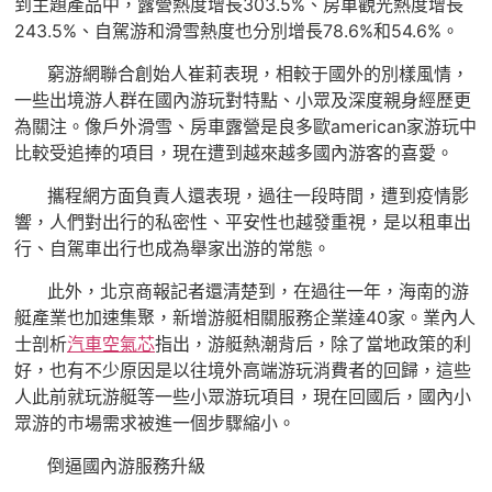
到主題產品中，露營熱度增長303.5%、房車觀光熱度增長
243.5%、自駕游和滑雪熱度也分別增長78.6%和54.6%。
窮游網聯合創始人崔莉表現，相較于國外的別樣風情，
一些出境游人群在國內游玩對特點、小眾及深度親身經歷更
為關注。像戶外滑雪、房車露營是良多歐american家游玩中
比較受追捧的項目，現在遭到越來越多國內游客的喜愛。
攜程網方面負責人還表現，過往一段時間，遭到疫情影
響，人們對出行的私密性、平安性也越發重視，是以租車出
行、自駕車出行也成為舉家出游的常態。
此外，北京商報記者還清楚到，在過往一年，海南的游
艇產業也加速集聚，新增游艇相關服務企業達40家。業內人
士剖析
汽車空氣芯
指出，游艇熱潮背后，除了當地政策的利
好，也有不少原因是以往境外高端游玩消費者的回歸，這些
人此前就玩游艇等一些小眾游玩項目，現在回國后，國內小
眾游的市場需求被進一個步驟縮小。
倒逼國內游服務升級