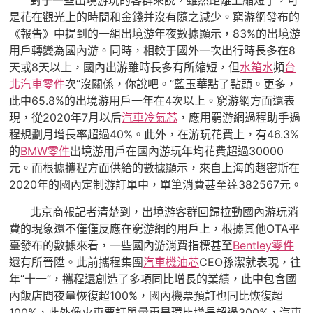
對于一些出境游玩的客群來說，雖然距離上縮短了，可
是花在觀光上的時間和金錢并沒有隨之減少。窮游網發布的
《報告》中提到的一組出境游年夜數據顯示，83%的出境游
用戶轉變為國內游。同時，相較于國外一次出行時長多在8
天或8天以上，國內出游雖時長多有所縮短，但
水箱水
頻
台
北汽車零件
次“沒關係，你說吧。”藍玉華點了點頭。更多，
此中65.8%的出境游用戶一年在4次以上。窮游網方面還表
現，從2020年7月以后
汽車冷氣芯
，應用窮游網過程助手過
程規劃月增長率超過40%。此外，在游玩花費上，有46.3%
的
BMW零件
出境游用戶在國內游玩年均花費超過30000
元。而根據攜程方面供給的數據顯示，來自上海的趙密斯在
2020年的國內定制游訂單中，單筆消費甚至達382567元。
北京商報記者清楚到，出境游客群回歸拉動國內游玩消
費的現象還不僅僅反應在窮游網的用戶上，根據其他OTA平
臺發布的數據來看，一些國內游消費指標甚至
Bentley零件
還有所晉陞。此前攜程集團
汽車機油芯
CEO孫潔就表現，往
年“十一”，攜程還創造了多項同比增長的業績，此中包含國
內飯店間夜量恢復超100%，國內機票預訂也同比恢復超
100%，此外像火車票訂單量更是環比增長超過300%，汽車