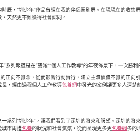
時辰，“圳少年”作品曾經在我的伴侶圈刷屏。在現現在的收集
做，天然更不難獲得社會認同。
”系列報道是在“雙減”“個人工作教導”的年夜佈景下，一次勝
生的正向不雅念，從而影響行動實行，建立主流價值不雅的正向
成長，經由過程個人工作教導
包養網
中發光的案例讓更多人清楚
一系列“圳少年”，讓我們看到了深圳的將來和盼望。深圳的將
愛城市周遭
包養
的狀況和社會氣氛，從而呈現更多更
包養網
多的