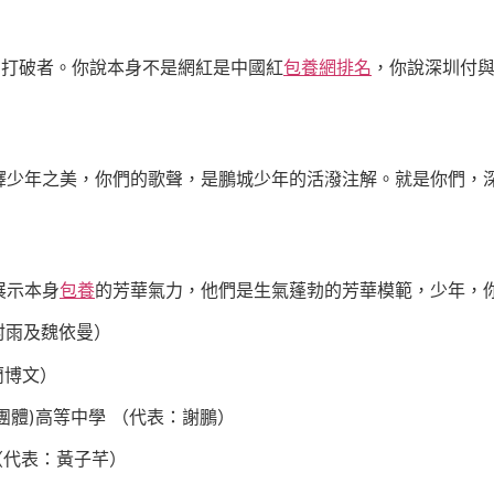
的打破者。你說本身不是網紅是中國紅
包養網排名
，你說深圳付
釋少年之美，你們的歌聲，是鵬城少年的活潑注解。就是你們，
展示本身
包養
的芳華氣力，他們是生氣蓬勃的芳華模範，少年，
封雨及魏依曼）
蘭博文）
團體)高等中學 （代表：謝鵬）
（代表：黃子芊）