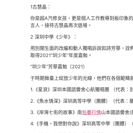
1古慧晶：
你是超A汽修女孩，更是個人工作教導刻板印象
言人，接待古慧晶再次退場。
2 深圳中學《少年》：
用別開生面的改編和動人獨唱訴說如詩芳華，詮
取得2021“圳少年”年度嘉勉。
“圳少年”芳華嘉勉（2021）
于時期舞臺上綻放少年的光線，他們在各個範疇
1.《星浪》深圳本國語黌舍心航獨唱團 （代表：
2.《魚水情深》深圳高等中學（團體）（代表：
3.《岸灣七街的故事》南
包養行情
山本國語黌舍(
4.《手機，我想對你說》深圳高等中學（團體）