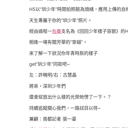
H5以“圳少年”時間拍照館為頭緒，應用上傳的自
天生專屬于你的“圳少年”照片。
經由過程一
包養
支名為《回回少年樣子容貌》的H
相逢一場有關芳華的“穿越”。
來了解一下狀況你年青時辰的樣子
get“圳少年”同款吧~
左：許曉明/右：古慧晶
將來，深圳少年們
還會綻放出什么樣的光榮她愣了一下。？
持續追蹤關心我們，一路拭目以待~
兼顧：南都記者 張一鎏