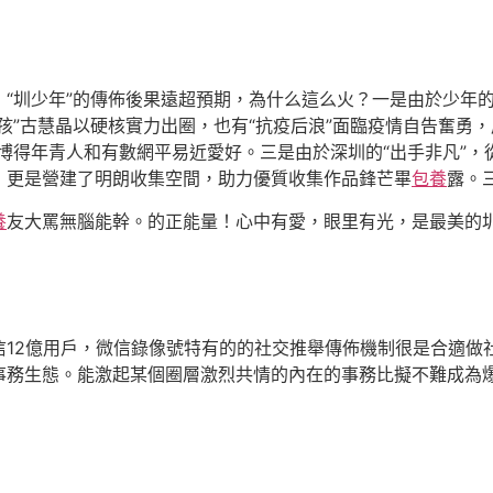
“圳少年”的傳佈後果遠超預期，為什么這么火？一是由於少年的
孩”古慧晶以硬核實力出圈，也有“抗疫后浪”面臨疫情自告奮勇
博得年青人和有數網平易近愛好。三是由於深圳的“出手非凡”
，更是營建了明朗收集空間，助力優質收集作品鋒芒畢
包養
露。
養
友大罵無腦能幹。的正能量！心中有愛，眼里有光，是最美的
信12億用戶，微信錄像號特有的的社交推舉傳佈機制很是合適做
事務生態。能激起某個圈層激烈共情的內在的事務比擬不難成為爆