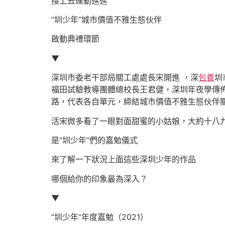
接上去運動進進
“圳少年”城市價值不雅生態伙伴
啟動典禮環節
▼
深圳市委老干部局關工處處長宋開進 ，深
包養
圳
福田試驗教導團體總校長王君健，深圳年夜學傳
路，代表各自單元，締結城市價值不雅生態伙伴關
活宋微多看了一眼對面甜蜜的小姑娘，大約十八
是“圳少年”們的嘉勉儀式
來了解一下狀況上面這些深圳少年的作品
哪個給你的印象最為深入？
▼
“圳少年”年度嘉勉（2021）