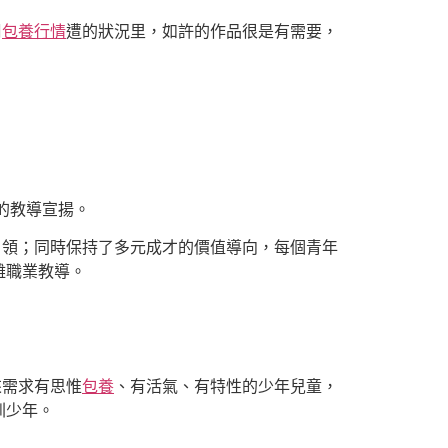
周
包養行情
遭的狀況里，如許的作品很是有需要，
利的教導宣揚。
引領；同時保持了多元成才的價值導向，每個青年
離職業教導。
來需求有思惟
包養
、有活氣、有特性的少年兒童，
圳少年。