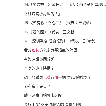
14.《學霸來了》余楚健 （代表：由余楚健母親
它往病院檢討過嗎？」
15.《如有戰，召必回》（代表：王城斌）
16.《我的國》（代表：王文新）
17.《深圳戰疫 后浪報到》（代表：劉海怡）
看完
包養
這么多芳華活氣的臉蛋
有沒有讓你回想起
本身的少年時期？
想不想體驗
包養行情
一把“穿越”的感到？
發布會上設置了
線下創意自拍打卡裝配
及線上“時空穿越機”AI變臉創意H5