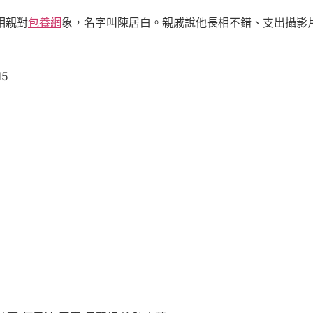
相親對
包養網
象，名字叫陳居白。親戚說他長相不錯、支出攝影
5