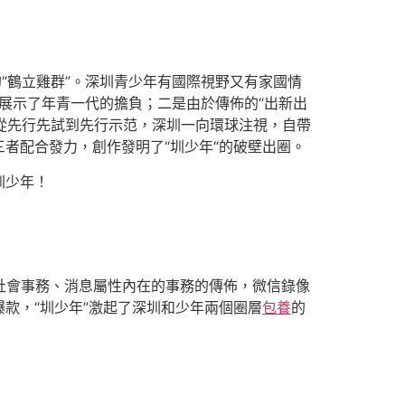
“鶴立雞群”。深圳青少年有國際視野又有家國情
，展示了年青一代的擔負；二是由於傳佈的“出新出
，從先行先試到先行示范，深圳一向環球注視，自帶
三者配合發力，創作發明了“圳少年“的破壁出圈。
圳少年！
社會事務、消息屬性內在的事務的傳佈，微信錄像
款，“圳少年”激起了深圳和少年兩個圈層
包養
的