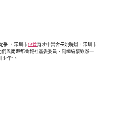
從爭 ，深圳市
包養
育才中黌舍長姚曉嵐，深圳市
他們與南邊都會報社黨委委員、副總編纂歡然一
圳少年”。