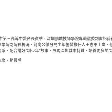
市第三高等中黌舍長賓華，深圳鵬城技師學院專職黨委副書記孫
佈學院副院長楊洸，龍崗公循分局少年警營擔任人王志軍上臺，
系，配合講好“圳少年”故事，展現深圳城市特質，培養更多地“
九歲，動最后