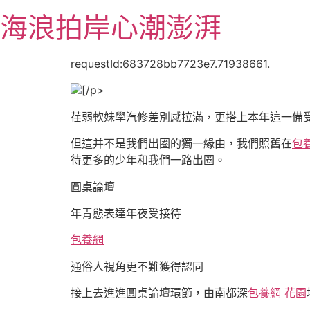
跳
海浪拍岸心潮澎湃
至
主
要
requestId:683728bb7723e7.71938661.
內
[/p>
容
荏弱軟妹學汽修差別感拉滿，更搭上本年這一備
但這并不是我們出圈的獨一緣由，我們照舊在
包
待更多的少年和我們一路出圈。
圓桌論壇
年青態表達年夜受接待
包養網
通俗人視角更不難獲得認同
接上去進進圓桌論壇環節，由南都深
包養網 花園