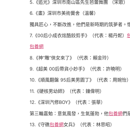
5.《追光》深圳市南山區先生芭蕾舞團 （宋歌）
6.《畫》深圳市美術黌舍（溫馨）
獨具匠心，不斷改進，他們是新時期的筑夢者。
7.《00后小成衣炫酷鉸剪手》（代表：楊丹妮）
包養網
8.《神“雕”俠女來了》（代表：賴金玲）
9.《超美 00后帶貨小妙手》（代表：許曉明）
10.《順風翻盤 95后美男園丁》（代表：周婉怡
11.《硬核男幼師》（代表：鐘偉明）
12.《深圳汽修BOY》（代表：張華）
第三輪嘉勉：意氣風發，生氣蓬勃，他
包養網
們
13.《守礁
包養網
女兵》（代表：林思昭）