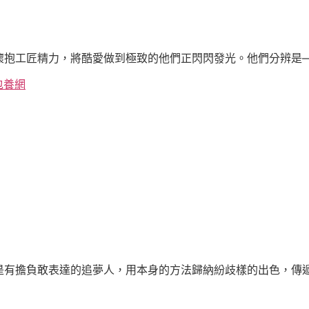
懷抱工匠精力，將酷愛做到極致的他們正閃閃發光。他們分辨是
包養網
）
是有擔負敢表達的追夢人，用本身的方法歸納紛歧樣的出色，傳