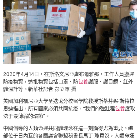
2020年4月14日，在斯洛文尼亞盧布爾雅那，工作人員搬運
防疫物資，這批物資包括口罩、防
包養
護服、護目鏡、紅外
體溫計等。新華社記者 彭立軍 攝
美國加利福尼亞大學圣迭戈分校醫學院教授斯蒂芬妮·斯特拉
思迪指出，所有國家必須共同抗疫，“我們的強壯程
包養
度取
決于最薄弱的環節”。
中國倡導的人類命運共同體理念在這一刻顯得尤為重要。總
部位于日內瓦的各國議會聯盟秘書長馬丁·瓊貢說，人類命運