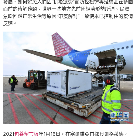
發展、如何避免人們因“抗疫疲勞”而防控松懈等是橫亙在多國
面前的待解難題。世界一些地方先前因經濟形勢所迫、民眾
急盼回歸正常生活等原因“帶疫解封”，致使本已控制住的疫情
反彈。
2021
包養留言板
年1月16日，在塞爾維亞首都貝爾格萊德，