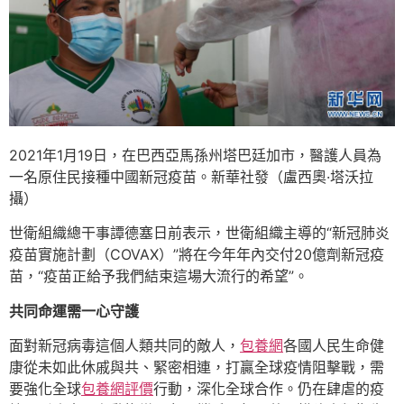
2021年1月19日，在巴西亞馬孫州塔巴廷加市，醫護人員為
一名原住民接種中國新冠疫苗。新華社發（盧西奧·塔沃拉
攝）
世衛組織總干事譚德塞日前表示，世衛組織主導的“新冠肺炎
疫苗實施計劃（COVAX）”將在今年年內交付20億劑新冠疫
苗，“疫苗正給予我們結束這場大流行的希望”。
共同命運需一心守護
面對新冠病毒這個人類共同的敵人，
包養網
各國人民生命健
康從未如此休戚與共、緊密相連，打贏全球疫情阻擊戰，需
要強化全球
包養網評價
行動，深化全球合作。仍在肆虐的疫