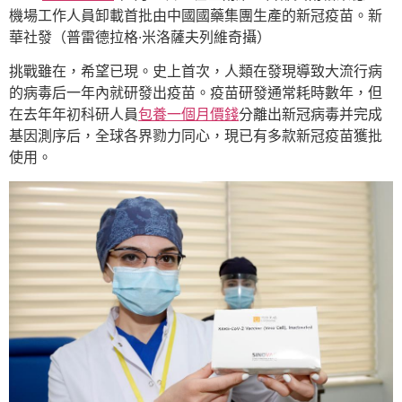
機場工作人員卸載首批由中國國藥集團生產的新冠疫苗。新
華社發（普雷德拉格·米洛薩夫列維奇攝）
挑戰雖在，希望已現。史上首次，人類在發現導致大流行病
的病毒后一年內就研發出疫苗。疫苗研發通常耗時數年，但
在去年年初科研人員
包養一個月價錢
分離出新冠病毒并完成
基因測序后，全球各界勠力同心，現已有多款新冠疫苗獲批
使用。