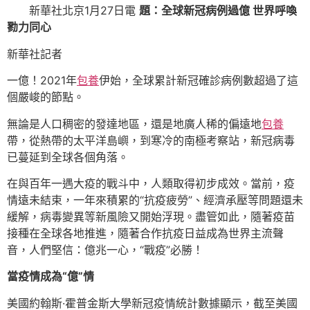
新華社北京1月27日電
題：全球新冠病例過億 世界呼喚
勠力同心
新華社記者
一億！2021年
包養
伊始，全球累計新冠確診病例數超過了這
個嚴峻的節點。
無論是人口稠密的發達地區，還是地廣人稀的偏遠地
包養
帶，從熱帶的太平洋島嶼，到寒冷的南極考察站，新冠病毒
已蔓延到全球各個角落。
在與百年一遇大疫的戰斗中，人類取得初步成效。當前，疫
情遠未結束，一年來積累的“抗疫疲勞”、經濟承壓等問題還未
緩解，病毒變異等新風險又開始浮現。盡管如此，隨著疫苗
接種在全球各地推進，隨著合作抗疫日益成為世界主流聲
音，人們堅信：億兆一心，“戰疫”必勝！
當疫情成為“億”情
美國約翰斯·霍普金斯大學新冠疫情統計數據顯示，截至美國