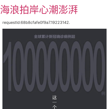
跳
海浪拍岸心潮澎湃
至
主
要
requestId:68b8cfafe0f9a7.19223142.
內
容