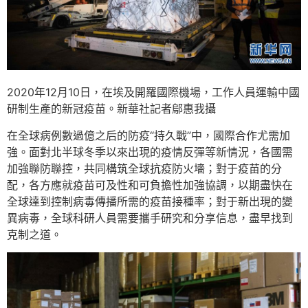
2020年12月10日，在埃及開羅國際機場，工作人員運輸中國
研制生產的新冠疫苗。新華社記者鄔惠我攝
在全球病例數過億之后的防疫“持久戰”中，國際合作尤需加
強。面對北半球冬季以來出現的疫情反彈等新情況，各國需
加強聯防聯控，共同構筑全球抗疫防火墻；對于疫苗的分
配，各方應就疫苗可及性和可負擔性加強協調，以期盡快在
全球達到控制病毒傳播所需的疫苗接種率；對于新出現的變
異病毒，全球科研人員需要攜手研究和分享信息，盡早找到
克制之道。