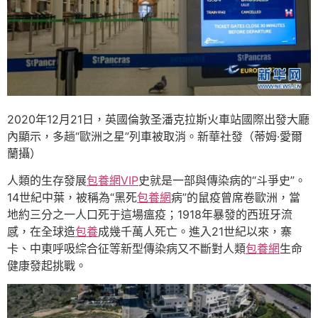
2020年12月21日，英國倫敦圣潘克拉斯火車站國際出發大廳
內顯示，多趟“歐洲之星”列車被取消。新華社發（蒂姆·愛爾
蘭攝）
人類的生存發展
包養網VIP
史就是一部與傳染病的“斗爭史”。
14世紀中葉，被稱為“黑死
包養網
病”的鼠疫曾席卷歐洲，當
地約三分之一人口死于這場瘟疫；1918年暴發的西班牙流
感，在全球造
包養
成幾千萬人死亡。進入21世紀以來，寨
卡、中東呼吸綜合征等新型傳染病又不斷對人類
包養網
生命
健康發起挑戰。