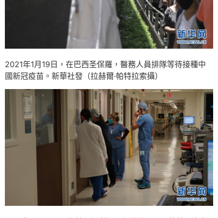
2021年1月19日，在巴西圣保羅，醫務人員排隊等待接種中
國新冠疫苗。新華社發（拉赫爾·帕特拉索攝）