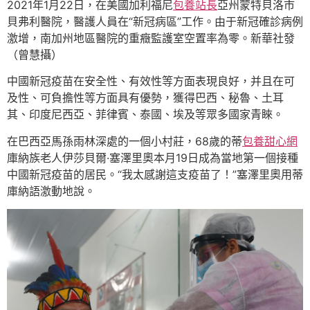
2021年1月22日，在美國加利福尼
包養站長
亞州蒙特貝洛市
貝弗利醫院，醫護人員在“新冠病區”工作。由于新冠確診病例
激增，南加州地區醫院的重癥監護室空置率為零。新華社發
（曾慧攝）
中國新冠疫苗在安全性、有效性等方面表現良好，并且在可
及性、可負擔性等方面具有優勢，獲得巴西、秘魯、土耳
其、印度尼西亞、菲律賓、泰國、埃及等眾多國家青睞。
在巴西亞馬孫雨林深處的一個小村莊，68歲的蒂
包養甜心網
庫納族老人伊莎貝爾·塞澤里奧本月19日成為當地第一個接種
中國新冠疫苗的居民。“我太感謝這支疫苗了！”塞澤里奧用蒂
庫納語激動地說。