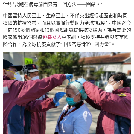
“世界要跑在病毒前面只有一個方法——團結。”
中國堅持人民至上、生命至上，不僅交出經得起歷史和時間
檢驗的抗疫答卷，而且以實際行動助力全球“戰疫”。中國迄今
已向150多個國家和13個國際組織提供抗疫援助，為有需要的
國家派出36個醫療
包養女人
專家組，積極支持并參與疫苗國
際合作，為全球抗疫貢獻了“中國智慧”和“中國力量”。