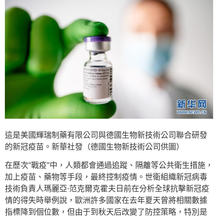
這是美國輝瑞制藥有限公司與德國生物新技術公司聯合研發
的新冠疫苗。新華社發（德國生物新技術公司供圖）
在歷次“戰疫”中，人類都會通過追蹤、隔離等公共衛生措施，
加上疫苗、藥物等手段，最終控制疫情。世衛組織新冠病毒
技術負責人瑪麗亞·范克爾克霍夫日前在分析全球抗擊新冠疫
情的得失時舉例說，歐洲許多國家在去年夏天曾將相關數據
指標降到個位數，但由于到秋天后改變了防控策略，特別是