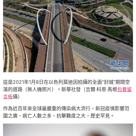
這是2021年1月8日在以色列莫迪因拍攝的全面“封城”期間空
蕩的道路（無人機照片）。新華社發（吉爾·科恩·馬根
包養留
言板
攝）
作為近百年來全球最嚴重的傳染病大流行，新冠疫情影響范
圍之廣、病亡人數之多、抗擊難度之大，歷史罕見。