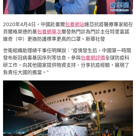
2020年4月4日，中國赴塞爾
包養網站
維亞抗疫醫療專家組在
貝爾格萊德的基
包養網單次
層發熱門診為門診主任特里富諾
維奇（中）更換防護標準更高的口罩。新華社發
世衛組織助理總干事任明輝說：“疫情發生后，中國第一時間
發布新冠病毒基因序列等信息，參與
包養網評價
全球防疫科
研工作，向其他國家提供物資支持、分享抗疫經驗，展現了
負責任大國的擔當。”