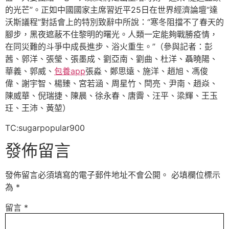
的光芒”。正如中國國家主席習近平25日在世界經濟論壇“達
沃斯議程”對話會上的特別致辭中所說：“寒冬阻擋不了春天的
腳步，黑夜遮蔽不住黎明的曙光。人類一定能夠戰勝疫情，
在同災難的斗爭中成長進步、浴火重生。”（參與記者：彭
茜、郭洋、張瑩、張墨成、劉亞南、劉曲、杜洋、聶曉陽、
華義、郭威、
包養app
張淼、鄭思遠、施洋、趙旭、馮俊
偉、謝宇智、楊臻、宮若涵、周星竹、閆亮、尹南、趙焱、
陳威華、倪瑞捷、陳晨、徐永春、唐霽、汪平、梁輝、王玉
玨、王沛、黃堃）
TC:sugarpopular900
發佈留言
發佈留言必須填寫的電子郵件地址不會公開。
必填欄位標示
為
*
留言
*