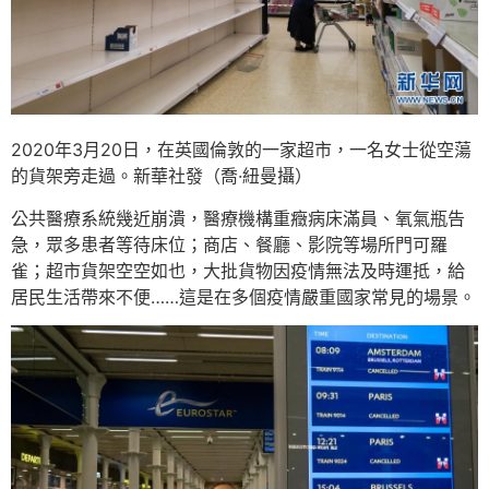
2020年3月20日，在英國倫敦的一家超市，一名女士從空蕩
的貨架旁走過。新華社發（喬·紐曼攝）
公共醫療系統幾近崩潰，醫療機構重癥病床滿員、氧氣瓶告
急，眾多患者等待床位；商店、餐廳、影院等場所門可羅
雀；超市貨架空空如也，大批貨物因疫情無法及時運抵，給
居民生活帶來不便……這是在多個疫情嚴重國家常見的場景。