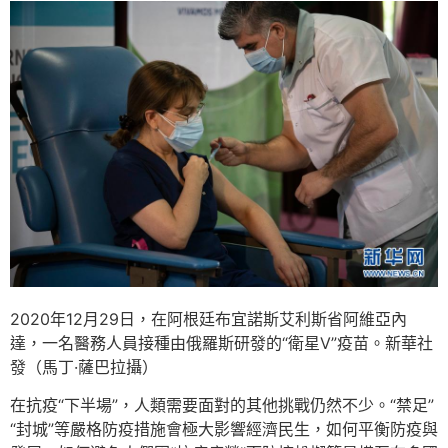
2020年12月29日，在阿根廷布宜諾斯艾利斯省阿維亞內
達，一名醫務人員接種由俄羅斯研發的“衛星V”疫苗。新華社
發（馬丁·薩巴拉攝）
在抗疫“下半場”，人類需要面對的其他挑戰仍然不少。“禁足”
“封城”等嚴格防疫措施會極大影響經濟民生，如何平衡防疫與