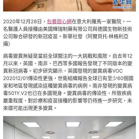
2020年12月28日，
包養甜心網
在意大利羅馬一家醫院，一
名醫護人員接種由美國輝瑞制藥有限公司與德國生物新技術
公司聯合研發的新冠疫苗。新華社發（阿爾貝托·林格利亞
攝）
病毒變異無疑是當前全球關注的一大挑戰和風險。自去年12
月以來，英國、南非、巴西等多國報告發現了不同版本的變
異新冠病毒。初步研究顯示，英國發現的變異病毒VOC
202012/01傳染性更強，世衛組織報告全球已有至少60個國
家和地區發現感染這種變異病毒的病例。南非發現的變異病
毒501Y.V2也已在多國現身。變異病毒的傳染性、所致疾病
嚴重程度、對診療和疫苗接種的影響等仍待進一步研究，未
來還可能出現更多變異。