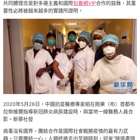
共同體理念是對多邊主義和國際
包養網VIP
合作的鼓舞，其重
要性必將被越來越多的實踐所證明。
2020年5月26日，中國抗疫醫療專家組在剛果（布）首都布
拉柴維爾指導新冠肺炎病房建設時，與當地一線醫務人員合
影。新華社發
病毒沒有國界，團結合作是國際社會戰勝疫情的最有力武
器。只要團結一心，人類終將走出至暗時刻，迎來“隧道盡頭