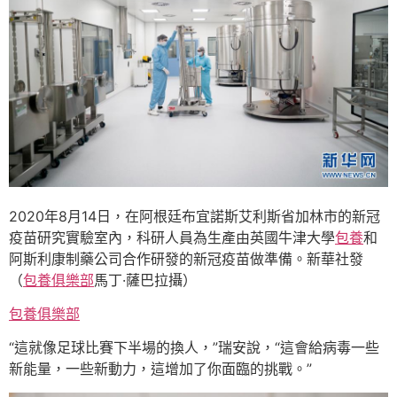
2020年8月14日，在阿根廷布宜諾斯艾利斯省加林市的新冠
疫苗研究實驗室內，科研人員為生產由英國牛津大學
包養
和
阿斯利康制藥公司合作研發的新冠疫苗做準備。新華社發
（
包養俱樂部
馬丁·薩巴拉攝）
包養俱樂部
“這就像足球比賽下半場的換人，”瑞安說，“這會給病毒一些
新能量，一些新動力，這增加了你面臨的挑戰。”