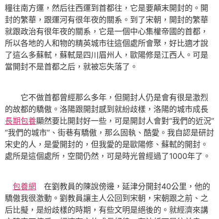
糧往南方運，然后往西運到首都往，它是要顛末開封的。開
封的繁華，跟運河有很年夜的關系。到了宋朝，開封的繁華
就跟政治有很年夜的關系，它是一個中心集權帝國的首都，
所以各地的人和物的精英城市往這個處所會聚，好比適才說
了這么多蘇軾，蘇軾是四川眉州人，歐陽修是江西人。可是
當開封不是首都之后，就被忘失落了。
它不做首都曾經那么多年，但開封人仍是會有很是激烈
的故都的驕傲。洛陽跟開封感到就紛歧樣，洛陽的城市成長
長期包養
顯然要比開封好一些，可是開封人會對“我們的近況”
“我們的城市”、街巷有驕傲，那么固執、酷愛。我自認是研討
宋史的人，是愛開封的，但我愛的是歐陽修、蘇軾的開封。
處所是這個處所，空間仍然，可是時光曾經過了1000年了。
包養網
在劉教員的陳說傍邊，延津分開封40公里，他的
驕傲我很激動。劉教員讓主人公回到宋朝，宋朝跟之前、之
后比擬，是紛歧樣的時期，有些文明是絕後的。就經濟來講