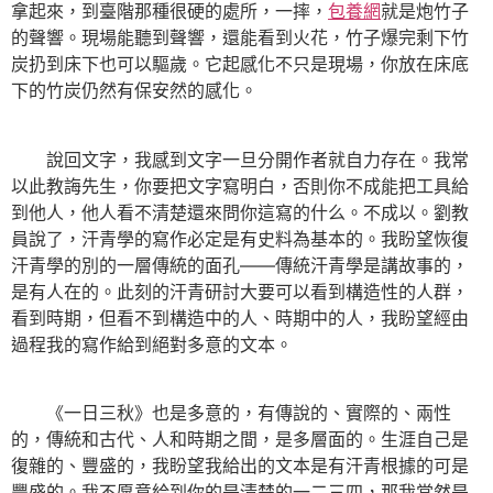
拿起來，到臺階那種很硬的處所，一摔，
包養網
就是炮竹子
的聲響。現場能聽到聲響，還能看到火花，竹子爆完剩下竹
炭扔到床下也可以驅歲。它起感化不只是現場，你放在床底
下的竹炭仍然有保安然的感化。
說回文字，我感到文字一旦分開作者就自力存在。我常
以此教誨先生，你要把文字寫明白，否則你不成能把工具給
到他人，他人看不清楚還來問你這寫的什么。不成以。劉教
員說了，汗青學的寫作必定是有史料為基本的。我盼望恢復
汗青學的別的一層傳統的面孔——傳統汗青學是講故事的，
是有人在的。此刻的汗青研討大要可以看到構造性的人群，
看到時期，但看不到構造中的人、時期中的人，我盼望經由
過程我的寫作給到絕對多意的文本。
《一日三秋》也是多意的，有傳說的、實際的、兩性
的，傳統和古代、人和時期之間，是多層面的。生涯自己是
復雜的、豐盛的，我盼望我給出的文本是有汗青根據的可是
豐盛的。我不愿意給到你的是清楚的一二三四，那我當然是