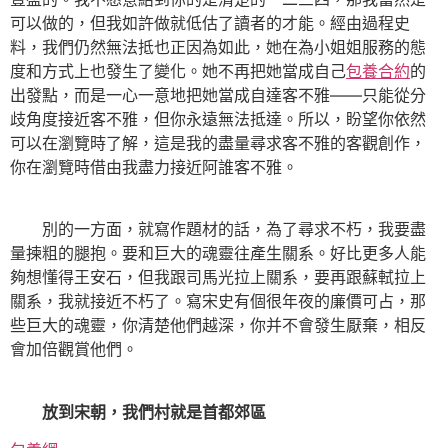
可以做的，但我如許做就低估了讀者的才能。經由過程史
料，我們仍然無法抵也正因為如此，她在為小姐姐服務的態
度和方式上也發生了變化。她不再把她當成自己
包養合約
的
出發點，而是一心一意地把她當成自達客不雅——只能從分
歧角度接近客不雅，但你永遠無法抵達。所以，盼望你依然
可以在瀏覽時了解，這是我的盡量尋求客不雅的客觀創作，
你在瀏覽時借由我盡力接近阿誰客不雅。
別的一方面，就寫作題材的話，為了尋求不朽，我要盡
量揀粗的腿抱。要和巨大的魂靈往產生關系。好比更多人能
夠想懂得王安石，但我跟司馬光拉上關系，要再跟蘇軾拉上
關系，我就接近不朽了。寫宋史有個很年夜的廉價可占，那
些巨大的魂靈，你清楚他們越深，你并不會發生厭棄，相反
會加倍觀賞他們。
放到宋朝，我們村就是首都郊區