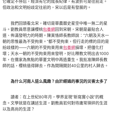
它確定不停后，經濟有它的成長紀律，有波折可是往前走。
但政治和文明紛歧定往前的，宋以后是有發展的。
我們回頭看北宋，確切是華農曆史星空中唯一無二的星
斗。劉教員愿意讓櫻桃
包養網
回到宋朝，宋朝是最貼合人
道、佈滿發明力的時期。陳寅恪師長教師說：“六朝及天水一
朝的思惟最為不受拘束。”都不受拘束，但行走的標的目的是
紛歧樣的——六朝的不受拘束用來
包養網
損壞，把僵化打
壞；天水一朝的不受拘束用來發明，好比釋教文明出去1000
年，在儒家為焦點的華夏文明中再造重生。我批准陳師長教
師的話，櫻桃值得歸去，作為間隔開封40公里的村人歸去。
為什么河南人這么風趣？由於經過的事況的災害太多了
讀者：在上世紀80年月，學界呈現“新寫實小說”的概
念。文學就是在講述生涯，劉教員若何對待庸常瑣碎的生涯
以及高尚的生涯？