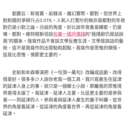
劉震云：新寫實、前鋒派、魔幻實際，都對，但世界上
對和錯的爭辯只占0.01%，人和人打罵吵的無非是都對的年夜
對仍是小對之論。分歧的角度，好比說年夜象是繩索，仍是
墻，都對。維特根斯坦說
包養一個月價錢
的“我措辭仍是話說
我”的關系。我寫作品不會說文學反應生涯，文學是說話的藝
術，這不是我寫作的出發點和起點。我寫作是思惟的頓悟，
這是比思惟、情節更主要的。
史航和牟森導演把《一句頂一萬句》改編成話劇，改得
很是好。很多多少人說你老寫一個工具，我只寫產生在延津
的延津人身上的事，就只是一個鄉土小說，那離我的思惟境
界差得太遠了。寫延津、延津人主要，比這更主要的是參與
者——到延津的人。參與者與延津人產生的量子糾纏，從世
界的角度看延津，從延津的角度看世界，再從延津的角度看
延津。