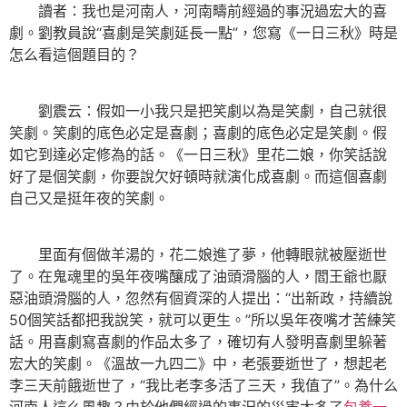
讀者：我也是河南人，河南疇前經過的事況過宏大的喜
劇。劉教員說“喜劇是笑劇延長一點”，您寫《一日三秋》時是
怎么看這個題目的？
劉震云：假如一小我只是把笑劇以為是笑劇，自己就很
笑劇。笑劇的底色必定是喜劇；喜劇的底色必定是笑劇。假
如它到達必定修為的話。《一日三秋》里花二娘，你笑話說
好了是個笑劇，你要說欠好頓時就演化成喜劇。而這個喜劇
自己又是挺年夜的笑劇。
里面有個做羊湯的，花二娘進了夢，他轉眼就被壓逝世
了。在鬼魂里的吳年夜嘴釀成了油頭滑腦的人，閻王爺也厭
惡油頭滑腦的人，忽然有個資深的人提出：“出新政，持續說
50個笑話都把我說笑，就可以更生。”所以吳年夜嘴才苦練笑
話。用喜劇寫喜劇的作品太多了，確切有人發明喜劇里躲著
宏大的笑劇。《溫故一九四二》中，老張要逝世了，想起老
李三天前餓逝世了，“我比老李多活了三天，我值了”。為什么