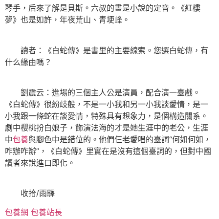
琴手，后來了解是貝斯。六叔的畫是小說的定音。《紅樓
夢》也是如許，年夜荒山、青埂峰。
讀者：《白蛇傳》是書里的主要線索。您選白蛇傳，有
什么緣由嗎？
劉震云：進場的三個主人公是演員，配合演一臺戲。
《白蛇傳》很紛歧般，不是一小我和另一小我談愛情，是一
小我跟一條蛇在談愛情，特殊具有想象力，是個構造關系。
劇中櫻桃扮白娘子，飾演法海的才是她生涯中的老公，生涯
中
包養
與腳色中是錯位的。他們仨老愛唱的臺詞“何如何如，
咋辦咋辦”，《白蛇傳》里實在是沒有這個臺詞的，但對中國
讀者來說進口即化。
收拾/雨驛
包養網
包養站長