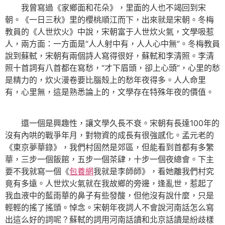
我曾寫過《家鄉面和花朵》，里面的人也不竭回到宋
朝。《一日三秋》里的櫻桃順江而下，出來就是宋朝。冬梅
教員的《人世炊火》中說，宋朝富于人世炊火氣，文學吸惹
人，兩方面：一方面是“人人射中有，人人心中無”。冬梅教員
說到蘇軾，宋朝有兩個詩人寫得很好，蘇軾和李清照。李清
照十首詞有八首都在寫愁，“才下眉頭，卻上心頭”，心里的愁
是精力的，炊火漫卷要比腦殼上的愁年夜得多。人人命里
有，心里無，這是熟悉論上的，文學存在特殊年夜的價值。
還一個是興趣性，讓文學久長不衰。宋朝有長達100年的
沒有內哄的戰爭年月，對物資的成長有很強感化。孟元老的
《東京夢華錄》，我們村固然是郊區，但能看到首都有多繁
華，三步一個飯館，五步一個茶肆，十步一個夜總會。下主
要不我就寫一個《
包養網
我就是李師師》，看她離我們村究
竟有多遠。人世炊火氣就在我故鄉的旁邊，逢亂世，惹起了
我血液中的藍雨華的鼻子有些發酸，但他沒有說什麼，只是
輕輕的搖了搖頭。悼念。宋朝年夜詞人不會說河南話怎么寫
出這么好的詞呢？蘇軾的詞用河南話讀和北京話讀是紛歧樣