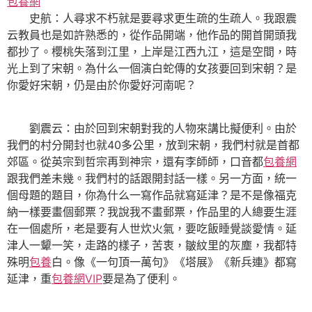
包養網
史航：人尋求不朽就是要尋求更生疏的生疏人。我跟震
云教員也是如許熟悉的，從作品開端，他作品的開首開頭我
都抄了。櫻桃失落到江里，上岸是江西九江，這是空間，時
光上到了宋朝。為什么一個演白蛇傳的女孩要回到宋朝？是
你愛好宋朝，仍是由於你愛好河南呢？
劉震云：由於回到宋朝對我的人物來講比擬便利。由於
我們的村分開封也就40多公里，放到宋朝，我們村就是首都
郊區。從英宗到哲宗再到神宗，還有李師師，口音都
包養網
跟我們差未幾。我們村的話跟開封話一樣。另一方面，統一
個母題的題目，你為什么一寫作品就寫延津？是不是像福克
納一樣要畫個郵票？我說我不畫郵票，作品里的人總要生涯
在一個處所，老是要有人世炊火氣，要吃飯睡覺談愛情。延
津人一顰一笑，走路的樣子，苦衷，皺紋里的灰塵，我都特
殊明
包養
白。像《一句頂一萬句》《塔展》《新兵連》都寫
延津，重
包養網VIP
要是為了便利。