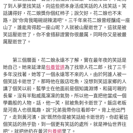
了到人夢里找笑話，向這些把本身活成笑話的人找笑話。笑
話講得好，花二娘獎你個紅杮子；說欠好，花二娘也不末
路，說“你背我喝碗胡辣湯吧”。三千年來花二娘曾經釀成一座
山了，誰能背得起一座山呢？人就被山壓逝世了。這就是被
笑話壓逝世了，你不會措辭證實你很嚴厲，同時你又是被嚴
厲壓逝世了。
第三個層面，花二娘永遠不了解，實在最年夜的笑話是
她自己。她來延津是
包養管道
為了找戀人花二郎，找了三千
多年沒找著，她等了一個永遠等不來的人，由於阿誰人被一
個笑話卡逝世了。那時他在飯店吃魚，沒想到笑話家鄉的人
講了個笑以前，藍學士在他面前是個知識淵博、和藹可親的
長輩，沒有半點威風凜凜的氣勢，所以他一直把他當成一個
學霸般的人物，話，他一笑，就被魚刺卡逝世了。飯店老板
是河南人也很風趣，說“兄弟我帶你往看郎中”。背上他出門
了，走到黃河濱，說“既然你是被笑話給卡逝世的，你趁著這
個笑話的熱乎勁，到一個更有笑話的處所，就是神仙世界往
吧”，就把他扔在黃河
包養網
里了。