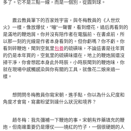
多了。它不是三點一線，而是一個別，從圓到球。
震云教員筆下的百家姓宇宙，與冬梅教員的《人世炊
火》一樣，像放爆仗，“嘣”一聲響，看到煙花，過后再看到的
是滿地的鞭炮屑。你并沒有陪作者在電腦前、在書桌前，所
以那一刻的光線是作者本身看到的。但你虧嗎？你不虧。你
看到碎鞭炮，聞到空氣里
包養
的硫磺味，不論這書是往年買
的仍是本年買的，空氣里的硫磺味還在，地上的鞭炮屑還沒
掃干凈，你會想起本身此外時辰，小時辰聞到的鞭炮味，你
就在現場中感觸感染與你有關的工具，就像花二娘來過一
樣。
想問問冬梅教員你寫宋朝，進手點，你以為什么尺度和
角度才會寫，寫書盼望到達什么狀況和境界？
趙冬梅：我先彌補一下鞭炮的事。宋朝有炸藥填充的鞭
炮，但南邊重要仍是爆仗——燒紅的竹子，一個很硬朗的人