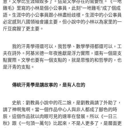
意，文學比生涯細致多了。這是文學存在的需要性。《一地
雞毛》里寫的小林是個小公事員，此刻“一地雞毛”成了個成
語。生涯中的小公事員跟小林盡紛歧樣，生涯中的小公事員
必定感到八國領袖會議主要，但小說中的小林以為家里的一
斤豆腐餿了更主要。
我的汗青學得還可以，我哲學、數學學得都還可以，工
夫在詩外。阿基米德一年夜進獻是浮力實際，還有一個是支
點實際。文學也要有一個支點的，就是思惟的和哲學的，也
是汗青的支點。
傳統汗青學是講故事的，是有人在的
史航：劉教員小說中的花二娘，是劉教員請了外助了，
請了神啊鬼啊。當一個作品中心人與非人都成了腳色的時
辰，這個作品就以肉眼可見的速率在發展。所以《一日三
秋》跟《一句頂一萬句》比起來，不是人更多了，是層面更