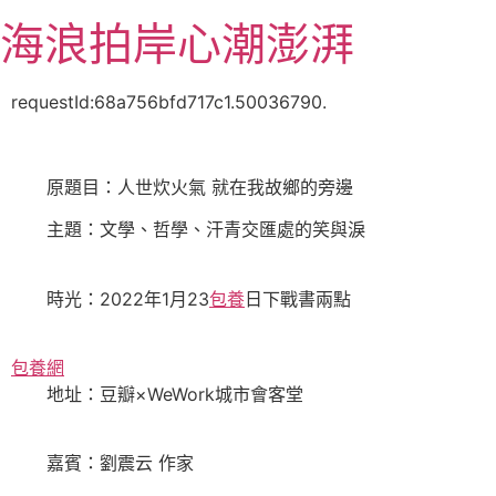
跳
海浪拍岸心潮澎湃
至
主
要
requestId:68a756bfd717c1.50036790.
內
容
原題目：人世炊火氣 就在我故鄉的旁邊
主題：文學、哲學、汗青交匯處的笑與淚
時光：2022年1月23
包養
日下戰書兩點
包養網
地址：豆瓣×WeWork城市會客堂
嘉賓：劉震云 作家