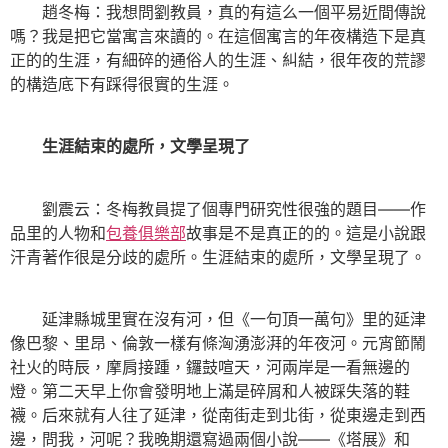
趙冬梅：我想問劉教員，真的有這么一個平易近間傳說
嗎？我是把它當寓言來讀的。在這個寓言的年夜構造下是真
正的的生涯，有細碎的通俗人的生涯、糾結，很年夜的荒謬
的構造底下有踩得很實的生涯。
生涯結束的處所，文學呈現了
劉震云：冬梅教員提了個專門研究性很強的題目——作
品里的人物和
包養俱樂部
故事是不是真正的的。這是小說跟
汗青著作很是分歧的處所。生涯結束的處所，文學呈現了。
延津縣城里實在沒有河，但《一句頂一萬句》里的延津
像巴黎、里昂、倫敦一樣有條洶湧澎湃的年夜河。元宵節鬧
社火的時辰，摩肩接踵，鑼鼓喧天，河兩岸是一看無邊的
燈。第二天早上你會發明地上滿是碎屑和人被踩失落的鞋
襪。后來就有人往了延津，從南街走到北街，從東邊走到西
邊，問我，河呢？我晚期還寫過兩個小說——《塔展》和