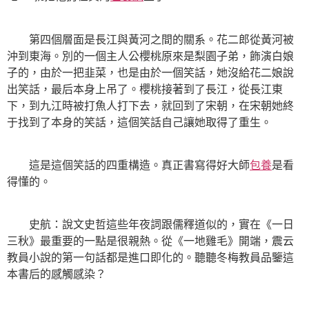
第四個層面是長江與黃河之間的關系。花二郎從黃河被
沖到東海。別的一個主人公櫻桃原來是梨園子弟，飾演白娘
子的，由於一把韭菜，也是由於一個笑話，她沒給花二娘說
出笑話，最后本身上吊了。櫻桃接著到了長江，從長江東
下，到九江時被打魚人打下去，就回到了宋朝，在宋朝她終
于找到了本身的笑話，這個笑話自己讓她取得了重生。
這是這個笑話的四重構造。真正書寫得好大師
包養
是看
得懂的。
史航：說文史哲這些年夜詞跟儒釋道似的，實在《一日
三秋》最重要的一點是很親熱。從《一地雞毛》開端，震云
教員小說的第一句話都是進口即化的。聽聽冬梅教員品鑒這
本書后的感觸感染？