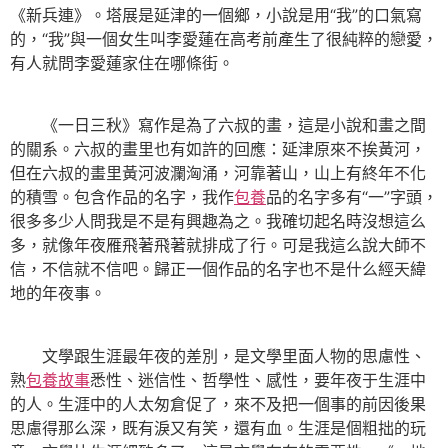
《新兵連》。塔展是延津的一個鄉，小說是用“我”的口氣寫
的，“我”與一個女生叫李愛蓮在高考前產生了很純粹的戀愛，
有人就問李愛蓮家住在哪條街。
《一日三秋》寫作是為了六叔的畫，這是小說和畫之間
的關系。六叔的畫里也有如許的回應：延津原來不挨黃河，
但在六叔的畫里黃河波瀾洶涌，河靠著山，山上有終年不化
的積雪。包含作品的名字，我作
包養
品的名字多有“一”字頭，
很多多少人問我是不是有興趣為之。我確切起名時沒想這么
多，就像年夜雁飛著飛著就排成了行。可是我這么說大師不
信，不信就不信吧。歸正一個作品的名字也不是什么經天緯
地的年夜事。
文學跟生涯最年夜的差別，是文學里面人物的思慮性、
熟
包養故事
悉性、迷信性、哲學性、感性，要年夜于生涯中
的人。生涯中的人太匆倉促了，來不及把一個事的前因後果
思慮得那么深，既有淚又有笑，還有血。生涯是個粗拙的玩