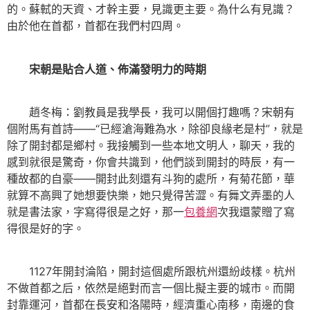
的。蘇軾的天資、才幹主要，見識更主要。為什么有見識？
由於他在首都，首都在我們村四周。
宋朝是貼合人道、佈滿發明力的時期
趙冬梅：劉教員是我學長，我可以開個打趣嗎？宋朝有
個附馬有首詩——“已經滄海難為水，除卻良緣老是村”，就是
除了開封都是鄉村。我接觸到一些本地文明人，聊天，我的
感到就很是驚奇，你會共識到，他們談到開封的時辰，有一
種故都的自豪——開封此刻還有斗狗的處所，有菊花節，華
就算不高興了她想要快樂，她只覺得苦澀。有舞文弄墨的人
就是書法家，字寫得很是之好，那一
包養網
次我還蒙贈了寫
得很是好的字。
1127年開封淪陷，開封這個處所跟杭州還紛歧樣。杭州
不做首都之后，依然是絕對而言一個比擬主要的城市。而開
封靠運河，首都在長安和洛陽時，經濟重心南移，南邊的食