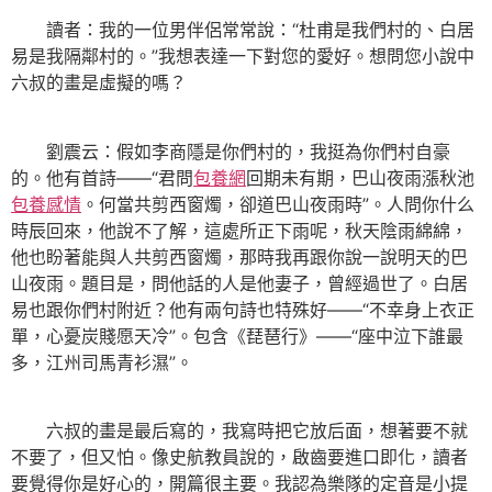
讀者：我的一位男伴侶常常說：“杜甫是我們村的、白居
易是我隔鄰村的。”我想表達一下對您的愛好。想問您小說中
六叔的畫是虛擬的嗎？
劉震云：假如李商隱是你們村的，我挺為你們村自豪
的。他有首詩——“君問
包養網
回期未有期，巴山夜雨漲秋池
包養感情
。何當共剪西窗燭，卻道巴山夜雨時”。人問你什么
時辰回來，他說不了解，這處所正下雨呢，秋天陰雨綿綿，
他也盼著能與人共剪西窗燭，那時我再跟你說一說明天的巴
山夜雨。題目是，問他話的人是他妻子，曾經過世了。白居
易也跟你們村附近？他有兩句詩也特殊好——“不幸身上衣正
單，心憂炭賤愿天冷”。包含《琵琶行》——“座中泣下誰最
多，江州司馬青衫濕”。
六叔的畫是最后寫的，我寫時把它放后面，想著要不就
不要了，但又怕。像史航教員說的，啟齒要進口即化，讀者
要覺得你是好心的，開篇很主要。我認為樂隊的定音是小提