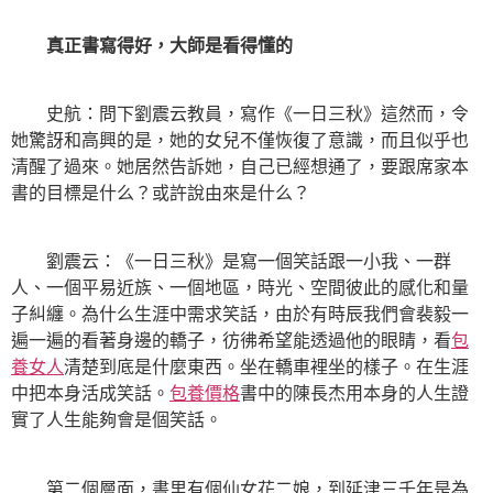
真正書寫得好，大師是看得懂的
史航：問下劉震云教員，寫作《一日三秋》這然而，令
她驚訝和高興的是，她的女兒不僅恢復了意識，而且似乎也
清醒了過來。她居然告訴她，自己已經想通了，要跟席家本
書的目標是什么？或許說由來是什么？
劉震云：《一日三秋》是寫一個笑話跟一小我、一群
人、一個平易近族、一個地區，時光、空間彼此的感化和量
子糾纏。為什么生涯中需求笑話，由於有時辰我們會裴毅一
遍一遍的看著身邊的轎子，彷彿希望能透過他的眼睛，看
包
養女人
清楚到底是什麼東西。坐在轎車裡坐的樣子。在生涯
中把本身活成笑話。
包養價格
書中的陳長杰用本身的人生證
實了人生能夠會是個笑話。
第二個層面，書里有個仙女花二娘，到延津三千年是為