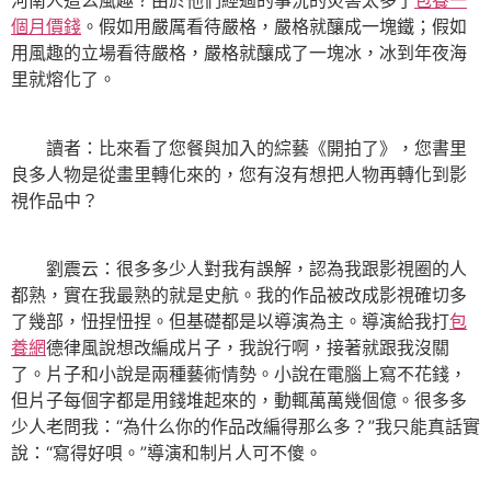
河南人這么風趣？由於他們經過的事況的災害太多了
包養一
個月價錢
。假如用嚴厲看待嚴格，嚴格就釀成一塊鐵；假如
用風趣的立場看待嚴格，嚴格就釀成了一塊冰，冰到年夜海
里就熔化了。
讀者：比來看了您餐與加入的綜藝《開拍了》，您書里
良多人物是從畫里轉化來的，您有沒有想把人物再轉化到影
視作品中？
劉震云：很多多少人對我有誤解，認為我跟影視圈的人
都熟，實在我最熟的就是史航。我的作品被改成影視確切多
了幾部，忸捏忸捏。但基礎都是以導演為主。導演給我打
包
養網
德律風說想改編成片子，我說行啊，接著就跟我沒關
了。片子和小說是兩種藝術情勢。小說在電腦上寫不花錢，
但片子每個字都是用錢堆起來的，動輒萬萬幾個億。很多多
少人老問我：“為什么你的作品改編得那么多？”我只能真話實
說：“寫得好唄。”導演和制片人可不傻。