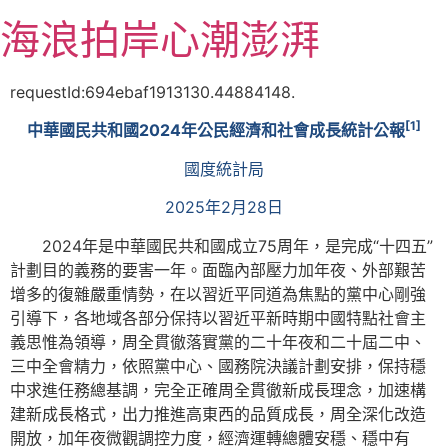
跳
海浪拍岸心潮澎湃
至
主
要
requestId:694ebaf1913130.44884148.
內
[1]
中華國民共和國2024年公民經濟和社會成長統計公報
容
國度統計局
2025年2月28日
2024年是中華國民共和國成立75周年，是完成“十四五”
計劃目的義務的要害一年。面臨內部壓力加年夜、外部艱苦
增多的復雜嚴重情勢，在以習近平同道為焦點的黨中心剛強
引導下，各地域各部分保持以習近平新時期中國特點社會主
義思惟為領導，周全貫徹落實黨的二十年夜和二十屆二中、
三中全會精力，依照黨中心、國務院決議計劃安排，保持穩
中求進任務總基調，完全正確周全貫徹新成長理念，加速構
建新成長格式，出力推進高東西的品質成長，周全深化改造
開放，加年夜微觀調控力度，經濟運轉總體安穩、穩中有