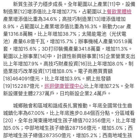
新質生孩子力穩步成長。全年範圍以上產業[11]中，設備
制造業[12]增添值比上年增加7.7%，占範圍以上
餐飲業體檢
產業增添值比重為34.6%；高技巧制造業[13]增添值增加
8.9%，占範圍以上產業增添值比重為16.3%。新動力car 產
量1316.8萬輛，比上年增加38.7%；太陽能電池（光伏電
池）產量6.8億千瓦，增加15.7%；辦事機械人產量1051.9萬
套，增加15.6%；3D打印裝備產量341.8萬臺，增加11.3%。
範圍以上辦事業[14]中，計謀性新興辦事業[15]企業營業支出
比上年增加7.9%。高技巧財產投資[16]比上年增加8.0%，制
造業技巧改革投資[17]增加8.0%。電子商務買賣額
[18]464091億元，比上年增加3.9%。網上批發額
[19]152287億元，
巡迴健康管理中心
比上年增加7.2%。全年
新設運營主體2737萬戶，日均新設企業2.4萬戶。
城鄉融會和區域和諧成長扎實推動。年底全國常住生齒
城鎮化率為67.00%，比上年底進步0.84個百分點。分區域看
[20]，全年台灣東邊地域生孩子總值702356億元，比上年增
加5.0%；中部地域生孩子總值287156億元，增加5.0%；西
部地域生孩子總值287350億元，增加5.2%；西南地域生孩