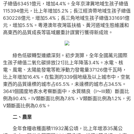
子總值63451億元，增加4.4%。全年京津冀地域生孩子總值
115394億元，比上年增加5.2%；長江經濟帶地域生孩子總值
630228億元，增加5.4%；長三角地域生孩子總值331691億
元，增加5.5%。粵港澳年夜灣區扶植、黃河道域生態維護和
高東西的品質成長等區域嚴重計謀實行獲得新成效。
綠色低碳轉型連續深刻。初步測算，全年全國萬元國際
生孩子總值二氧化碳排放[21]比上年降落3.4%。水電、核
電、風電、太陽能發電等乾淨動力發電量37126億千瓦時，
比上年增加16.4%。在監測的339個地級及以上城市中，空氣
東西的品質達標的城市占65.5%，未達標的城市占34.5%。
3641個國度地表水考察斷面中，水質精良（Ⅰ～Ⅲ類）斷面比
例為90.4%，Ⅳ類斷面比例為7.8%，Ⅴ類斷面比例為1.2%，劣
Ⅴ類斷面比例為0.6%。
二、農業
全年食糧收穫面積11932萬公頃，比上年增添35萬公