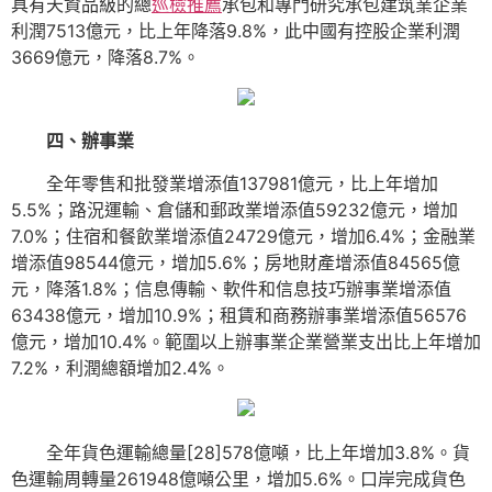
具有天資品級的總
巡檢推薦
承包和專門研究承包建筑業企業
利潤7513億元，比上年降落9.8%，此中國有控股企業利潤
3669億元，降落8.7%。
四、辦事業
全年零售和批發業增添值137981億元，比上年增加
5.5%；路況運輸、倉儲和郵政業增添值59232億元，增加
7.0%；住宿和餐飲業增添值24729億元，增加6.4%；金融業
增添值98544億元，增加5.6%；房地財產增添值84565億
元，降落1.8%；信息傳輸、軟件和信息技巧辦事業增添值
63438億元，增加10.9%；租賃和商務辦事業增添值56576
億元，增加10.4%。範圍以上辦事業企業營業支出比上年增加
7.2%，利潤總額增加2.4%。
全年貨色運輸總量[28]578億噸，比上年增加3.8%。貨
色運輸周轉量261948億噸公里，增加5.6%。口岸完成貨色