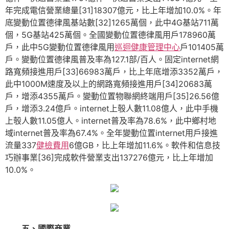
年完成電信營業總量[31]18307億元，比上年增加10.0%。年
底變動位置德律風基站數[32]1265萬個，此中4G基站711萬
個，5G基站425萬個。全國變動位置德律風用戶178960萬
戶，此中5G變動位置德律風用
巡迴健康管理中心
戶101405萬
戶。變動位置德律風普及率為127.1部/百人。固定internet網
路寬頻接進用戶[33]66983萬戶，比上年底增添3352萬戶，
此中1000M速度及以上的網路寬頻接進用戶[34]20683萬
戶，增添4355萬戶。變動位置物聯網終端用戶[35]26.56億
戶，增添3.24億戶。internet上彀人數11.08億人，此中手機
上彀人數11.05億人。internet普及率為78.6%，此中鄉村地
域internet普及率為67.4%。全年變動位置internet用戶接進
流量337
健檢費用
6億GB，比上年增加11.6%。軟件和信息技
巧辦事業[36]完成軟件營業支出137276億元，比上年增加
10.0%。
五、國際商業