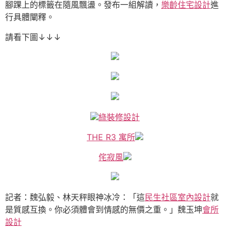
腳踝上的標籤在隨風飄盪。發布一組解讀，
樂齡住宅設計
進
行具體闡釋。
請看下圖↓↓↓
綠裝修設計
THE R3 寓所
侘寂風
記者：魏弘毅、林天秤眼神冰冷：「這
民生社區室內設計
就
是質感互換。你必須體會到情感的無價之重。」魏玉坤
會所
設計