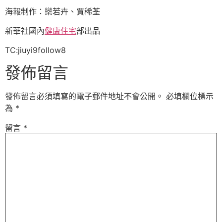
海報制作：欒若卉、賈稀荃
新華社國內
健康住宅
部出品
TC:jiuyi9follow8
發佈留言
發佈留言必須填寫的電子郵件地址不會公開。
必填欄位標示
為
*
留言
*