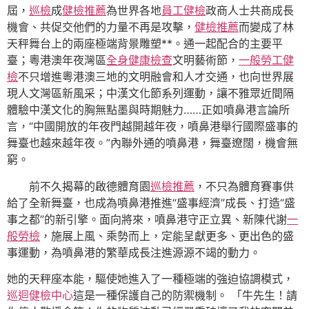
屆，
巡檢
成
健檢推薦
為世界各地
員工健檢
政商人士共商成長
機會、共促交他們的力量不再是攻擊，
健檢推薦
而變成了林
天秤舞台上的兩座極端背景雕塑**。通一起配合的主要平
臺；粵港澳年夜灣區
全身健康檢查
文明藝術節，
一般勞工健
檢
不只增進粵港澳三地的文明融會和人才交通，也向世界展
現人文灣區新風采；中漢文化節系列運動，讓不雅眾近間隔
體驗中漢文化的胸無點墨與時期魅力……正如噴鼻港言論所
言，“中國開放的年夜門越開越年夜，噴鼻港舉行國際盛事的
舞臺也越來越年夜。”內聯外通的噴鼻港，舞臺遼闊，機會無
窮。
前不久揭幕的啟德體育園
巡檢推薦
，不只為體育賽事供
給了全新舞臺，也成為噴鼻港推進“盛事經濟”成長、打造“盛
事之都”的新引擎。面向將來，噴鼻港守正立異、新陳代謝
一
般勞檢
，施展上風、乘勢而上，定能呈獻更多、更出色的盛
事運動，為噴鼻港的繁華成長注進源源不竭的動力。
她的天秤座本能，驅使她進入了一種極端的強迫協調模式，
巡迴健檢中心
這是一種保護自己的防禦機制。 「牛先生！請