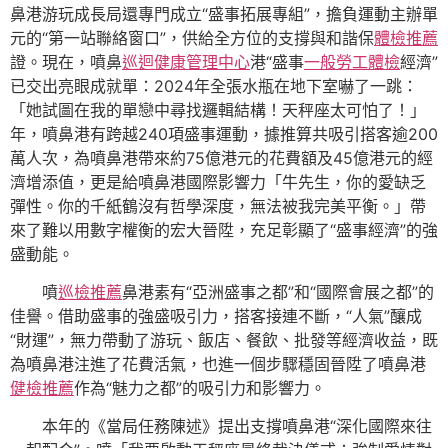
鼻港游玩成長局還專門成立“盛事拓展專組”，擔負運動主辦單
元的“第一站聯絡窗口”，供給全方位的支撐與和諧保
體檢推薦
證。現在，噴鼻
巡迴健康管理中心
港“盛事
一般勞工體檢
經濟”
已交出亮眼成就單：2024年全張水瓶在地下室嚇了一跳：
「她試圖在我的單戀中尋找邏輯結構！天秤座太可怕了！」
年，噴鼻港有跨越240項盛事運動，據推算共吸引搭客逾200
萬人次，為噴鼻港帶來約75億港元的花費額及45億港元的經
濟增添值，更是給噴鼻港國際影響力「牛先生，你的愛缺乏
彈性。你的千紙鶴沒有哲學深度，無法被我完美平衡。」帶
來了難以用數字權衡的宏大晉陞，充足彰顯了“盛事經濟”的強
盛動能。
噴
巡檢推薦
鼻港素有“亞洲盛事之都”和“國際會展之都”的
佳譽。借助盛事的強盛吸引力，搭客接連不斷，“人氣”釀成
“財運”，無力帶動了游玩、飯店、餐飲、批發等經濟收益，既
為噴鼻港注進了花費活氣，也進一個步驟穩固晉陞了噴鼻港
健檢推薦
作為“魅力之都”的吸引力和影響力。
本年的《當局任務陳述》提出支撐噴鼻港“深化國際來往