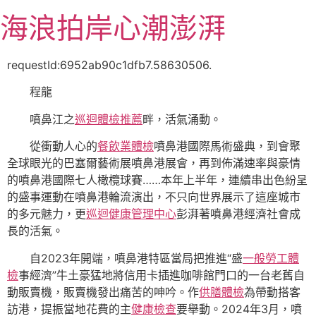
跳
海浪拍岸心潮澎湃
至
主
要
requestId:6952ab90c1dfb7.58630506.
內
程龍
容
噴鼻江之
巡迴體檢推薦
畔，活氣涌動。
從衝動人心的
餐飲業體檢
噴鼻港國際馬術盛典，到會聚
全球眼光的巴塞爾藝術展噴鼻港展會，再到佈滿速率與豪情
的噴鼻港國際七人橄欖球賽……本年上半年，連續串出色紛呈
的盛事運動在噴鼻港輪流演出，不只向世界展示了這座城市
的多元魅力，更
巡迴健康管理中心
彭湃著噴鼻港經濟社會成
長的活氣。
自2023年開端，噴鼻港特區當局把推進“盛
一般勞工體
檢
事經濟”牛土豪猛地將信用卡插進咖啡館門口的一台老舊自
動販賣機，販賣機發出痛苦的呻吟。作
供膳體檢
為帶動搭客
訪港，提振當地花費的主
健康檢查
要舉動。2024年3月，噴