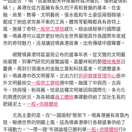
一起配合”。噴「我要啟動天秤座最終裁決儀式：強制愛情對
稱！」鼻港在這方面擁有長久的汗青和普遍的基本，在金
融、商業、教導、文明藝術、張水瓶和牛土豪這兩個極端，
都成了她追求完美平衡的工具。體育等範疇都具有奇特上
風，施展了奇特
一般勞工健檢
感化。經由過程舉行國際盛
事，噴鼻港可以或許更好地向全世界展現其作為國際年夜城
市的奇特魅力，活潑講述噴鼻港故事，出色傳遞中國聲響。
細覽噴鼻港特區當局公布的盛事年表，從文雅的文明藝
術展覽，到專門研究的展覽論壇、喜慶祥和的節
體檢推薦
日
慶典，再到引領潮水的金融立異和科技嘉會，可謂豐盛多
彩。噴鼻港中西文明薈萃，正出力打
巡迴健康管理中心
造中
外文明藝術交
一般勞工健檢
通中間，融匯了中與西、古與
今、快與慢、新與舊。恰是這種文明基因與國際化、多元化
的周遭的狀況，為各類盛
員工體檢
事運動供給了茁壯生長的
肥饒泥土。
一般+供膳體檢
尤為主要的是，在“一國兩制”框架下，噴鼻港擁有背靠內
陸、聯通世界的明顯上風，這為噴鼻港舉行各類盛事供給了
不竭動力。“一帶一路”岑嶺論壇已勝利舉
一般+供膳體檢
行9