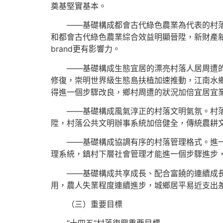
奠基堅實基本。
——基礎構成都會古代綠色農業為代表的村落財
和都會古代綠色農業綜合效益明顯晉陞，新財產新業
brand更有影響力。
——基礎構成生態宜居的漂亮村落人居周遭的狀
修復，崇明世界級生態島扶植加速推動，江南水
得進一個步驟改良，鄉村周遭的狀況加倍宜居宜
——基礎構成風氣淳正的村落文明氣氛。村落精
陞，村落公共文明辦事系統加倍健全，傳統農耕
——基礎構成協調有序的村落管理格式。進一個
理系統，鎮村下層社會管理才能進一個步驟進步
——基礎構成共享成長、配合富饒的連續成長之
用，農人失業程度連續進步，城鄉居平易近支出
（三）重要目標