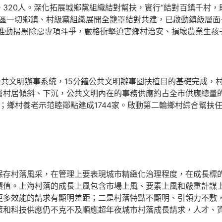
320人。深化拓展城鄉黨組織結對幫扶，實行“結對百鎮千村，
區一切鄉鎮、村級黨組織展開全籠罩結對共建，已啟動鎮級層面一
刻推動掃黑除惡專項斗爭，嚴格衝擊迫害鄉村治安、損壞農業生
共文明辦事系統，15分鐘公共文明辦事圈扶植目的基礎完成，
村居傾斜、下沉，公共文明內在的事務供應約占全市供應總量的6
；鄉村養老示范睦鄰點建成1744家。啟動第二輪鄉村綜合幫扶任務
。
村落風采，在管理上要表現城市精緻化治理程度，在成長標的
價值。上海村落的成長上風包含市場上風、要素上風和嚴重計謀
多效能的請求有顯明差距；二是村落特點不顯明、引領力不敷，缺
策和科技供應仍不克不及順應超年夜城市村落成長請求，人才、