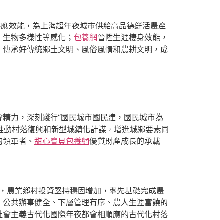
應效能，為上海超年夜城市供給高品德鮮活農產
、生物多樣性等感化；
包養網
晉陞生涯棲身效能，
，傳承好傳統鄉土文明、風俗風情和農耕文明，成
精力，深刻踐行“國民城市國民建，國民城市為
刻推動村落復興和新型城鎮化計謀，增進城鄉要素同
的領軍者、
甜心寶貝包養網
優質財產成長的承載
，農業鄉村投資堅持穩固增加，率先基礎完成農
、公共辦事健全、下層管理有序、農人生涯富饒的
社會主義古代化國際年夜都會相順應的古代化村落