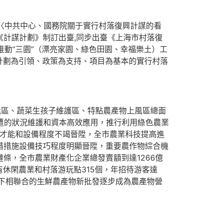
徹〈中共中心、國務院關于實行村落復興計謀的看
《計謀計劃》制訂出臺,同步出臺《上海市村落復
推動“三園”（漂亮家園、綠色田園、幸福樂土）工
計劃為引領、政策為支持、項目為基本的實行村落
區、蔬菜生孩子維護區、特點農產物上風區總面
周遭的狀況維護和資本高效應用，推行利用綠色農業
異才能和設備程度不竭晉陞，全市農業科技提高進
舉措措施設備技巧程度明顯晉陞，重要農作物綜合機
條，全市農業財產化企業總發賣額到達1266億
休閑農業和村落游玩點315個，年招待游客達
線下相聯合的生鮮農產物新批發逐步成為農產物營