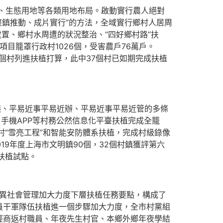
、生態用地等各類用地布局。啟動實行農人絕對
整鎮推動、成片實行”的方法，全域實行鄉村人居周
處置、鄉村水周遭的狀況整治、“四好鄉村路”扶
目籠罩行政村1026個，受害農戶76萬戶。
69個村列進扶植打算，此中37個村已如期完成扶植
、平易近事平易近辦、平易近事平易近管的多條
手機APP等村務公然信息化平臺扶植完成全籠
“雪亮工程”和智能安防體系扶植，完成村級錄像
019年度上海市文明鎮90個，32個村鎮獲評第六
扶植試點。
立異社會管理加大力度下層扶植任務要點，構成了
員干軍隊伍扶植進一個步驟加大力度，全市村黨組
經商返村職員、年夜先生村官、本鄉外鄉年夜學結