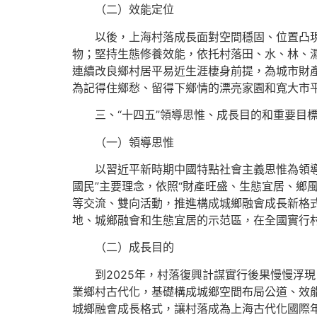
（二）效能定位
以後，上海村落成長面對空間穩固、位置凸現、
物；堅持生態修養效能，依托村落田、水、林、
連續改良鄉村居平易近生涯棲身前提，為城市財
為記得住鄉愁、留得下鄉情的漂亮家園和寬大市
三、“十四五”領導思惟、成長目的和重要目
（一）領導思惟
以習近平新時期中國特點社會主義思惟為領導，
國民”主要理念，依照“財產旺盛、生態宜居、鄉
等交流、雙向活動，推進構成城鄉融會成長新格
地、城鄉融會和生態宜居的示范區，在全國實行
（二）成長目的
到2025年，村落復興計謀實行後果慢慢浮現
業鄉村古代化，基礎構成城鄉空間布局公道、效
城鄉融會成長格式，讓村落成為上海古代化國際