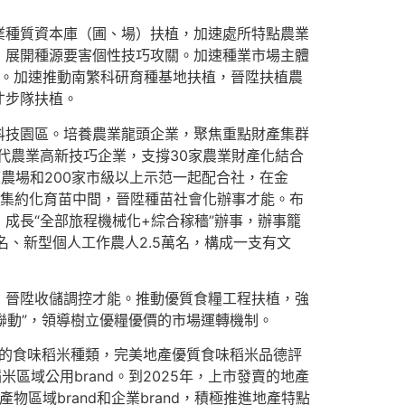
種質資本庫（圃、場）扶植，加速處所特點農業
，展開種源要害個性技巧攻關。加速種業市場主體
業。加速推動南繁科研育種基地扶植，晉陞扶植農
才步隊扶植。
技園區。培養農業龍頭企業，聚焦重點財產集群
古代農業高新技巧企業，支撐30家農業財產化結合
農場和200家市級以上示范一起配合社，在金
性集約化育苗中間，晉陞種苗社會化辦事才能。布
成長“全部旅程機械化+綜合稼穡”辦事，辦事籠
名、新型個人工作農人2.5萬名，構成一支有文
晉陞收儲調控才能。推動優質食糧工程扶植，強
聯動”，領導樹立優糧優價的市場運轉機制。
佳的食味稻米種類，完美地產優質食味稻米品德評
區域公用brand。到2025年，上市發賣的地產
物區域brand和企業brand，積極推進地產特點