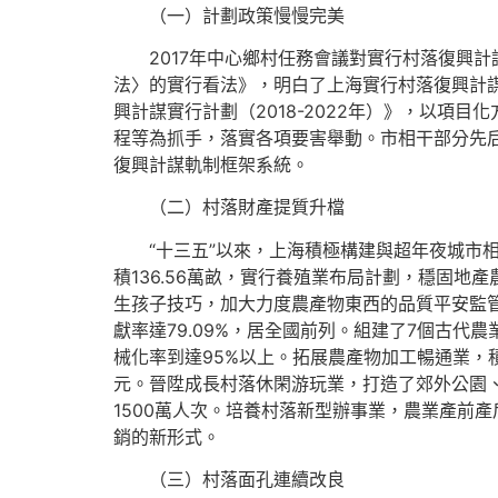
（一）計劃政策慢慢完美
2017年中心鄉村任務會議對實行村落復興計謀
法〉的實行看法》，明白了上海實行村落復興計謀
興計謀實行計劃（2018-2022年）》，以項
程等為抓手，落實各項要害舉動。市相干部分先
復興計謀軌制框架系統。
（二）村落財產提質升檔
“十三五”以來，上海積極構建與超年夜城市相
積136.56萬畝，實行養殖業布局計劃，穩固
生孩子技巧，加大力度農產物東西的品質平安監管
獻率達79.09%，居全國前列。組建了7個古
械化率到達95%以上。拓展農產物加工暢通業，
元。晉陞成長村落休閑游玩業，打造了郊外公園、
1500萬人次。培養村落新型辦事業，農業產前
銷的新形式。
（三）村落面孔連續改良