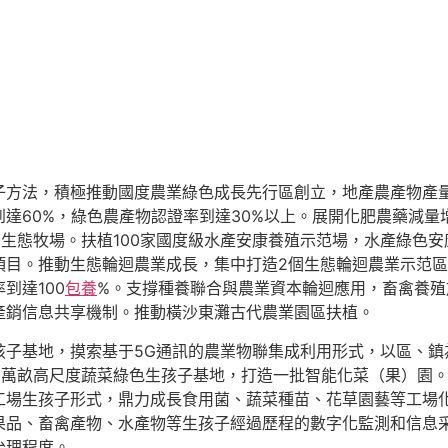
法，積極推動國度農業綠色成長先行區創立，地產農產物產量
達60%，綠色農產物認證率到達30%以上。展開化肥農藥減量
亮生態牧場。扶植100家國度級水產安康養殖示范場，水產綠色安
目。推動生態輪迴農業成長，集中打造2個生態輪迴農業示范區、
到達100
包養
%。支撐種養聯合與農業資本輪迴應用，畜禽養殖
產銷信息共享機制。推動橫沙東灘古代農業園區扶植。
基地，摸索基于5G通訊的農業物聯集成利用形式，以區、鎮
2萬畝高尺度蔬菜綠色生孩子基地，打造一批智能化菜（果）園
工場生孩子形式，鼎力成長食用菌、蔬菜種苗、花草園藝等工場
果品、畜禽產物、水產物等生孩子經過歷程的數字化監測和信息
治理程度。