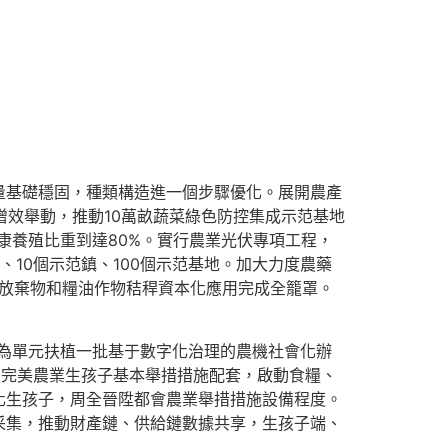
基礎穩固，種類構造進一個步驟優化。展開農產
增效舉動，推動10萬畝蔬菜綠色防控集成示范基地
康養殖比重到達80%。實行農業光伏專項工程，
10個示范鎮、100個示范基地。加大力度農藥
放棄物和糧油作物秸稈資本化應用完成全籠罩。
為單元扶植一批基于數字化治理的農機社會化辦
。完美農業生孩子基本舉措措施配套，啟動食糧、
化生孩子，周全晉陞都會農業舉措措施設備程度。
采集，推動財產鏈、供給鏈數據共享，生孩子端、