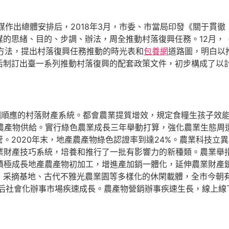
作出總體安排后，2018年3月，市委、市當局印發《關于貫
的思緒、目的、步調、辦法，周全推動村落復興任務。12月，
目化方法，提出村落復興任務推動的時光表和
包養網
道路圖，明白以
后制訂出臺一系列推動村落復興的配套政策文件，初步構成了以
順應的村落財產系統。都會農業提質增效，規定食糧生孩子效能
地產農產物供給。實行綠色農業成長三年舉動打算，強化農業生態
。2020年末，地產農產物綠色認證率到達24%。農業科技立
代農業財產技巧系統，培養和推行了一批有影響力的新種類。農業
積極成長地產農產物初加工，增進產加銷一體化，延伸農業財產鏈
采摘基地、古代不雅光農業園等多樣化的休閑載體，全市今朝有
產后社會化辦事市場疾速成長。農產物營銷辦事疾速生長，線上