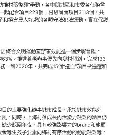
助推村落復興”舉動，各中間城區和市委各任務黨
起配合項目228個，村級層面項目3113個，共
孩子和損害農人好處的各類守法犯法運動，實在保護
村居綜合文明運動室辦事效能進一個步驟晉陞。
3%。推進養老辦事優先向鄉村傾斜，完成133
，到2020年，共完成15個“造血”項目標遴選和
目的上要強化辦事城市成長、承接城市效能外
上風。同時，上海村落成長內活潑力缺乏的題目仍
少範圍年夜、具有較強影響力的brand和龍頭
資金等生孩子要素向鄉村有序活動的動能缺乏等。