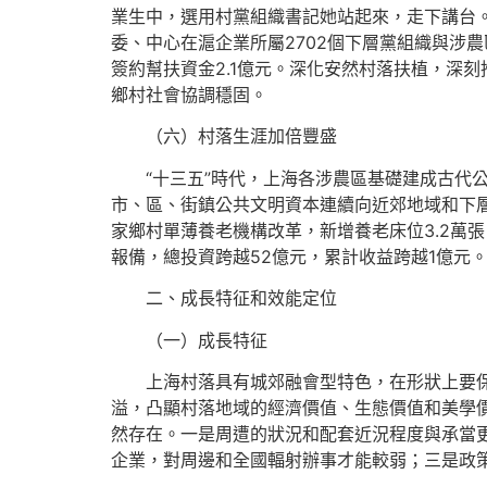
業生中，選用村黨組織書記她站起來，走下講台。
委、中心在滬企業所屬2702個下層黨組織與涉農
簽約幫扶資金2.1億元。深化安然村落扶植，深
鄉村社會協調穩固。
（六）村落生涯加倍豐盛
“十三五”時代，上海各涉農區基礎建成古代公
市、區、街鎮公共文明資本連續向近郊地域和下層
家鄉村單薄養老機構改革，新增養老床位3.2萬張
報備，總投資跨越52億元，累計收益跨越1億元
二、成長特征和效能定位
（一）成長特征
上海村落具有城郊融會型特色，在形狀上要保存
溢，凸顯村落地域的經濟價值、生態價值和美學
然存在。一是周遭的狀況和配套近況程度與承當更
企業，對周邊和全國輻射辦事才能較弱；三是政