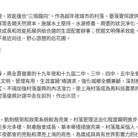
效能復合“三個趨向”。作為超年夜城市的村落，要落實保證供
濕等各類天然資本，施展水土堅持、水源修養、周遭的狀況凈化
產成長和效能拓展供給合適的生涯配套辦事；挖掘文明傳承效能
平易近向往、舒心游憩的后花圃。
標
周全貫徹黨的十九年夜和十九屆二中、三中、四中、五中全會
風文明、管理有用、生涯富饒”總請求，強化城鄉全體兼顧，深
式。不竭加強村落復興的內活潑力，使上海村落成為高科技農業
村落復興計謀中走在前列、作出示范。
，軌制框架和政策系統較為完美，村落管理法治化程度顯明進步
能多元多樣、財產融會成長、基本舉措措施完美、村落風采惱人
年夜都會的亮點和漂亮上海的底色，為建成與具有世界影響力的