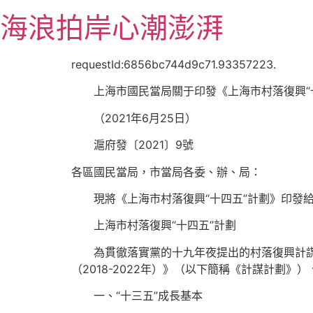
跳
海浪拍岸心潮澎湃
至
主
要
requestId:6856bc744d9c71.93357223.
內
上海市國民當局關于印發《上海市村落復興“十
容
（2021年6月25日）
滬府發〔2021〕9號
各區國民當局，市當局各委、辦、局：
現將《上海市村落復興“十四五”計劃》印發給
上海市村落復興“十四五”計劃
為貫徹落實黨的十九年夜提出的村落復興計謀，
（2018-2022年）》（以下簡稱《計謀計
一、“十三五”成長基本