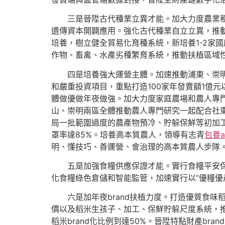
三是晉陞古代種業立異才能。加大力度農業種質
遺傳資本開闢應用。強化古代種業自立立異，推
培養，樹立健全貿易化育種系統，新培養1-2家
作物、畜禽、水產劣種繁育系統，推動扶植區域
四是培養強大運營主體。加速推動浦東、崇明、
和嚴重投資項目，重點打造100家年發賣額1億
體做優做年夜做強。加大力度家庭農場和農人專門
山、崇明兩區全體推動農人專門研究一起配合社
局一批範圍過度的農產物預冷、貯躲保鮮等初加工
罩率達85%。培養高本質農人，領導有志青
包養a
明、懂技巧、善運營、會治理的高本質農人步隊
五是加強食糧供應保證才能。實行食糧平安保證
化食糧綠色倉儲和智能監管，加速實行以“優糧優
六是加年夜brand扶植力度。打造優質食味稻
價以及稻米生孩子、加工、保鮮貯躲尺度系統，推行
稻米brand化比例到達50%。晉陞特點財產br