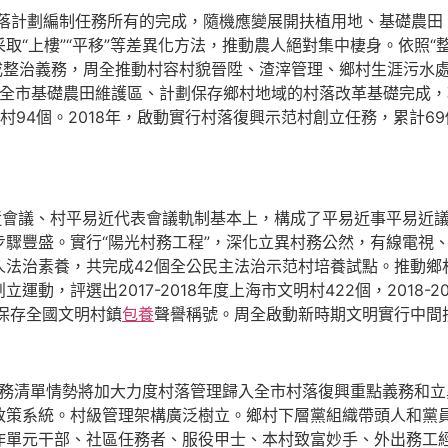
落計劃編制任務所有的完成，隨機應變展開扶植用地、基礎農田
取“上樓”“平移”等差異化方法，推動農人絕對集中棲身。依照“
完成整治義務，周全推動村容村貌晉陞、渣滓管理、鄉村生涯污水
，全市基礎農田維護區、計劃保存鄉村地域的村落改革基礎完成，項
示范村94個。2018年，啟動實行村落復興示范村創立任務，累計
會議、村平易近代表會議軌制基本上，構成了平易近事平易近議
驟豐盛。實行“陽光村務工程”，深化立異村務公然，有線電視、
法治素養，共完成42個全公民主法治示范村培養試點。推動鄉村
動，評選出2017-2018年度上海市文明村422個，2018-2
保存全國文明村鎮
包養
聲譽稱號。周全啟動新時期文明實行中間
義務清單情勢將加大力度村落管理歸入全市村落復興重點義務和
政策系統。村級管理架構廣泛樹立。鄉村下層黨組織帶頭人和黨
作單元干部、社區任務者、服役甲士、本村致富妙手、外出務工