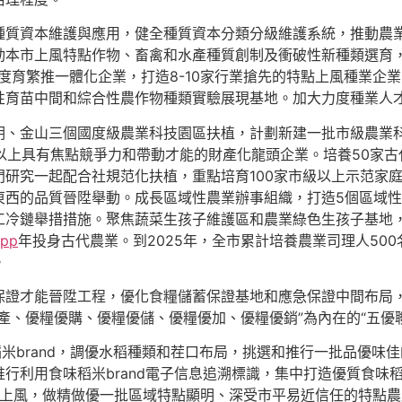
資本維護與應用，健全種質資本分類分級維護系統，推動農業
動本市上風特點作物、畜禽和水產種質創制及衝破性新種類選育
國度育繁推一體化企業，打造8-10家行業搶先的特點上風種業企
性育苗中間和綜合性農作物種類實驗展現基地。加大力度種業人
金山三個國度級農業科技園區扶植，計劃新建一批市級農業科
元以上具有焦點競爭力和帶動才能的財產化龍頭企業。培養50家
研究一起配合社規范化扶植，重點培育100家市級以上示范家庭
東西的品質晉陞舉動。成長區域性農業辦事組織，打造5個區域
冷鏈舉措措施。聚焦蔬菜生孩子維護區和農業綠色生孩子基地，
pp
年投身古代農業。到2025年，全市累計培養農業司理人500
。
才能晉陞工程，優化食糧儲蓄保證基地和應急保證中間布局，
產、優糧優購、優糧優儲、優糧優加、優糧優銷”為內在的“五優
米brand，調優水稻種類和茬口布局，挑選和推行一批品優味
利用食味稻米brand電子信息追溯標識，集中打造優質食味稻米
and上風，做精做優一批區域特點顯明、深受市平易近信任的特點農產