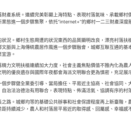
產系統。連續完美彰顯上海特點、表現村落氣味、承載鄉村價
態進一個步驟集聚，依托“internet+”的鄉村一二三財產
況。鄉村生態周遭的狀況東西的品質顯明改良，漂亮村落扶植
鄉文脈與上海傳統農居作風進一個步驟融會，城鄉互聯互通的基
業宜游。
力文明扶植連續加大力度，社會主義焦點價值不雅內化為農人
文明的優良遺存與國際年夜都會海派文明聯合更為慎密，充足展
步驟健全黨委引導、當局擔任、平易近主協商、社會協同、大
，自治法治德治有用聯合，表現特點、佈滿活氣、協調有序的村
路。城鄉均等的基礎公共辦事和社會保證程度再上新臺階，農
差距持續減少，農人和村落居平易近的取得感、回屬感、幸福感