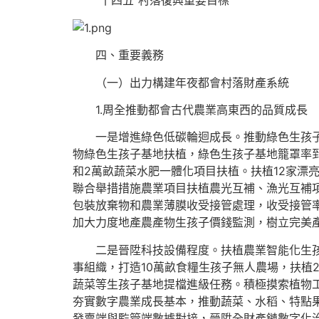
“十四五”村落復興重要目標
四、重要義務
（一）出力構建年夜都會村落財產系統
1.周全推動都會古代農業高東西的品質成長
一是增進綠色低碳輪迴成長。推動綠色生孩子方
物綠色生孩子基地扶植，綠色生孩子基地籠罩率到
和2萬畝蔬菜水肥一體化項目扶植。扶植12家漂
聯合舉措措施農業項目扶植農光互補、漁光互補項
包裝放棄物和農業薄膜收受接管處理，收受接管率
加大力度地產農產物生孩子價錢監測，樹立完美
二是晉陞科技設備程度。扶植農業智能化生孩子
事組織，打造10萬畝食糧生孩子無人農場，扶植
蔬菜等生孩子基地提檔進級任務。積極摸索植物
夯實數字農業成長基本，推動蔬菜、水稻、特點
發賣端與監管端數據對接，晉陞全財產鏈數字化