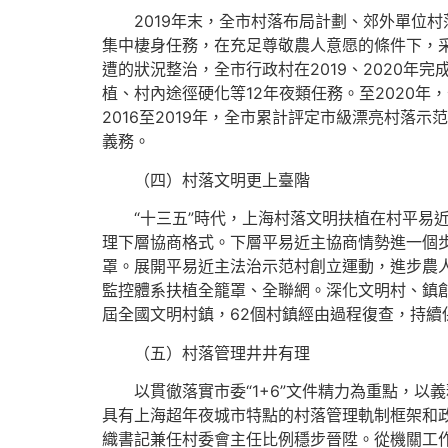
2019年末，全市村落布局計劃、郊外單位村
集中棲身任務，在充足尊敬農人意愿的條件下，采
遭的狀況整治，全市行政村在2019、2020年
植、村內途徑硬化等12年夜類任務。至2020年
2016至2019年，全市累計評定市級漂亮村落
義務。
（四）村落文明更上臺階
“十三五”時代，上海村落文明扶植在村平易近
理下層協商格式。下層平易近主協商情勢進一個步
罩。展開平易近主法治示范村創立運動，進步農人
監控體系扶植全籠罩、全聯網。深化文明村、鎮創立運
屆全國文明村鎮，62個村鎮經由過程復查，持續
（五）村落管理井井有理
以貫徹落實市委“1+6”文件精力為重點，以
具有上海超年夜城市特點的村落管理軌制框架和
織書記兼任村委會主任比例穩步晉陞。從機關工