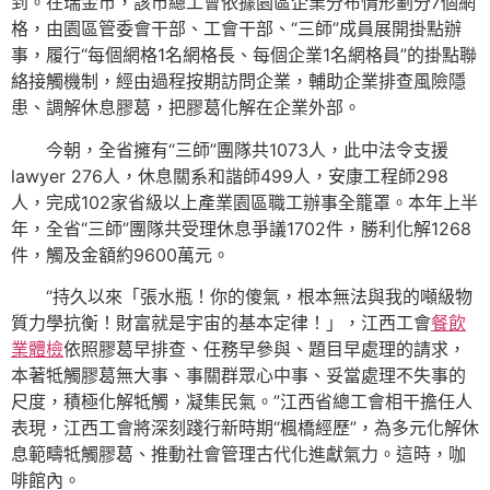
到。在瑞金市，該市總工會依據園區企業分布情形劃分7個網
格，由園區管委會干部、工會干部、“三師”成員展開掛點辦
事，履行“每個網格1名網格長、每個企業1名網格員”的掛點聯
絡接觸機制，經由過程按期訪問企業，輔助企業排查風險隱
患、調解休息膠葛，把膠葛化解在企業外部。
今朝，全省擁有“三師”團隊共1073人，此中法令支援
lawyer 276人，休息關系和諧師499人，安康工程師298
人，完成102家省級以上產業園區職工辦事全籠罩。本年上半
年，全省“三師”團隊共受理休息爭議1702件，勝利化解1268
件，觸及金額約9600萬元。
“持久以來「張水瓶！你的傻氣，根本無法與我的噸級物
質力學抗衡！財富就是宇宙的基本定律！」，江西工會
餐飲
業體檢
依照膠葛早排查、任務早參與、題目早處理的請求，
本著牴觸膠葛無大事、事關群眾心中事、妥當處理不失事的
尺度，積極化解牴觸，凝集民氣。”江西省總工會相干擔任人
表現，江西工會將深刻踐行新時期“楓橋經歷”，為多元化解休
息範疇牴觸膠葛、推動社會管理古代化進獻氣力。這時，咖
啡館內。