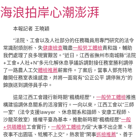
跳
海浪拍岸心潮澎湃
至
主
要
本報記者 王曉穎
內
“法院、工會以及人社部分的任務職員用專門研究的法令
容
常識耐煩剖析、失
健康檢查
職盡
一般勞工體檢
責和諧，輔助
我們處理了良多現實艱苦。”近日，江西省撫州市南城縣“法院
+工會+人社+N”多元化解休息爭議訴調對接任務室勝利調停
了一路農人工欠
體檢推薦
薪案件。了案后，當事人鄧亮特地
離開任務室表達感激，并將一面寫有“公正公平 調停無方”的
錦旗送到調停員手中。
這是江西工會踐行新時期“楓橋經歷”，
一般勞工體檢
推進
構建協調休息關系的活潑實行。一向以來，江西工會以“三師
一室”（法令支援lawyer 、休息關系和諧師、安康工程師、
沙龍茶敘室）維權平臺為基本，推動新時期“楓橋經歷”
一般
+供膳體檢
工會實行，
一般勞工體檢
力促“大事不出企業、年
夜事不出園區、牴觸不上交”，熱衷管“閑事
巡檢推薦
”、善于