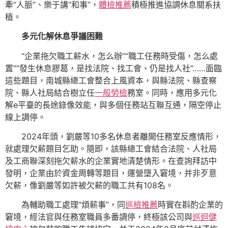
牽“人脈”、樂于講“和事”，
體檢推薦
積極推進協調休息關系扶
植。
多元化解休息爭議困難
“企業拖欠職工薪水，怎么辦”“職工任務時受傷，怎么處
置”“發生休息膠葛，是找法院、找工會、仍是找人社”……面臨
這些題目，南城縣總工會整合上風資本，與縣法院、縣查察
院、縣人社局結合樹立任
一般勞檢
務室。同時，應用多元化
解e平臺的長途錄像效能，與多個任務站互聯互通，隔空停止
線上調停。
2024年頭，劉嚴等10多名休息者離開任務室反應情形，
就處理欠薪題目乞助。隨即，該縣總工會結合法院、人社局
及工商聯深刻拖欠薪水的企業實地清楚情形。在查詢拜訪中
發明，企業由於資金周轉等題目，運營墮入窘境，并非歹意
欠薪，像劉嚴等如許被欠薪的職工共有108名。
為輔助職工處理“煩薪事”，同
巡檢推薦
時實在斟酌企業的
窘境，經法官與任務室職員多番調停，終極該公司與
巡迴健