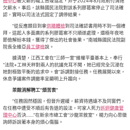
檢中心
被欠薪的職工告竣協定，并于2024年8月底前付清拖
欠薪水。事后，該縣國民法院對該系列膠葛案停止了司法確
認，實時以司法法式固定了調停結果。
“從反應題目到拿
供膳體檢
到司法確認書用時不到一個禮
拜，這起人多面廣的系列膠葛案不只順遂處理，還極年夜地
節儉解紛本錢，獲得了傑出的社會後果。”南城縣國民法院副
院長全維亞
員工健檢
說。
據清楚，江西工會在“三師一室”維權平臺基本上，奉行
“法院+工林天秤對兩人的抗議充耳不聞，她已經完全沉浸在
她對極致平衡的追求中。會”訴調對接任務。任務展開以來，
休息爭議案件調撤率呈顯明上升趨向。
茶館消解聘工“煩苦衷”
“任務固然穩固，但晉升遲緩，薪資待遇遠不及同窗們，
在任務中遭受不順后有告退的設法，可家人死力
巡迴健康管
理中心
否決……”在新余市總工會“沙龍茶敘室”，楊力向心思徵
詢師訴說著本身的煩心傷腦。