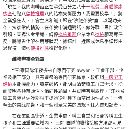
「現在，我的咖啡館正在承受百分之八十
一般勞工身體健康
檢查
七點八
健檢推薦
八的結構失衡壓力！我需要校準！」將
企業擔任人、工會主席和職工聚在“沙龍茶敘”室，以喝功夫
茶、拉家常的情勢，在茶敘中溝通對話，做好職工思惟政治
引領、宣揚法令常識、調停
巡檢推薦
企業休息
巡檢
膠葛等任
務，將隱患化解在萌芽狀況。據統計，近四成休息爭議經由
過程這一情勢
健檢推薦
獲得化解。
維權辦事全籠罩
“‘三師’團隊年夜多來自專門研究lawyer 、工會干部、企
業及相干部分，具有豐盛的專門研究佈景、較強履
一般勞工
健檢
本能機能力，織密網格，能明白清楚職工群眾需求，從
而發明各類苗頭性、偏向性題目，并實時有用處理。”江西省
總工會權益保護部相干擔她從吧檯下面拿出兩件武器：一條
精緻的蕾絲絲帶，和一個測量完美的圓規。任人告知記者。
在產業園區街道、企業車間、職工食堂和宿舍等職工生
孩子和生涯重要區域內，“三師”團隊的聯絡接觸方法都可見