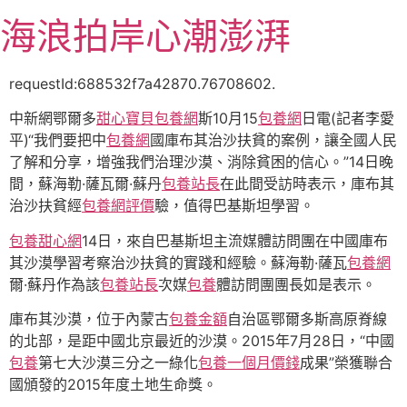
跳
海浪拍岸心潮澎湃
至
主
要
requestId:688532f7a42870.76708602.
內
中新網鄂爾多
甜心寶貝包養網
斯10月15
包養網
日電(記者李愛
容
平)“我們要把中
包養網
國庫布其治沙扶貧的案例，讓全國人民
了解和分享，增強我們治理沙漠、消除貧困的信心。”14日晚
間，蘇海勒·薩瓦爾·蘇丹
包養站長
在此間受訪時表示，庫布其
治沙扶貧經
包養網評價
驗，值得巴基斯坦學習。
包養甜心網
14日，來自巴基斯坦主流媒體訪問團在中國庫布
其沙漠學習考察治沙扶貧的實踐和經驗。蘇海勒·薩瓦
包養網
爾·蘇丹作為該
包養站長
次媒
包養
體訪問團團長如是表示。
庫布其沙漠，位于內蒙古
包養金額
自治區鄂爾多斯高原脊線
的北部，是距中國北京最近的沙漠。2015年7月28日，“中國
包養
第七大沙漠三分之一綠化
包養一個月價錢
成果”榮獲聯合
國頒發的2015年度土地生命獎。