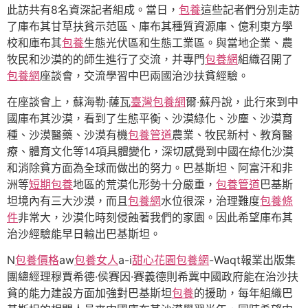
此訪共有8名資深記者組成。當日，
包養
這些記者們分別走訪
了庫布其甘草扶貧示范區、庫布其種質資源庫、億利東方學
校和庫布其
包養
生態光伏區和生態工業區。與當地企業、農
牧民和沙漠的的師生進行了交流，并專門
包養網
組織召開了
包養網
座談會，交流學習中巴兩國治沙扶貧經驗。
在座談會上，蘇海勒·薩瓦
臺灣包養網
爾·蘇丹說，此行來到中
國庫布其沙漠，看到了生態平衡、沙漠綠化、沙塵、沙漠育
種、沙漠醫藥、沙漠有機
包養管道
農業、牧民新村、教育醫
療、體育文化等14項具體變化，深切感覺到中國在綠化沙漠
和消除貧方面為全球而做出的努力。巴基斯坦、阿富汗和非
洲等
短期包養
地區的荒漠化形勢十分嚴重，
包養管道
巴基斯
坦境內有三大沙漠，而且
包養網
水位很深，治理難度
包養條
件
非常大，沙漠化時刻侵蝕著我們的家園。因此希望庫布其
治沙經驗能早日輸出巴基斯坦。
N
包養價格
aw
包養女人
a-i
甜心花園
包養網
-Waqt報業出版集
團總經理穆賈希德·侯賽因·賽義德則希冀中國政府能在治沙扶
貧的能力建設方面加強對巴基斯坦
包養
的援助，每年組織巴