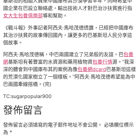
基斯坦的相關人員來中國庫布其沙漠學習半年，同時希望中
國企業在巴設立聯絡處，輸出技術人才對巴治沙扶貧進行指
女大生包養俱樂部
導和幫助。
《戰斗報》外事記者阿西夫·馬哈茂德透露，已經把中國庫布
其治沙扶貧的故事傳回國內，讓更多的巴基斯坦人民分享這
個故事。
阿西夫·馬哈茂德稱，中巴兩國建立了兄弟般的友誼，巴
包養
網
基斯坦有著豐富的水資源和藥用植物資
包養行情
源。“我深
深的體會到中國庫布其的案例為像
包養網dcard
巴基斯坦這樣
的荒漠化國家樹立了一個樣板。”阿西夫·馬哈茂德希望能為中
巴兩國牽線搭橋。(完)
TC:sugarpopular900
發佈留言
發佈留言必須填寫的電子郵件地址不會公開。
必填欄位標示
為
*