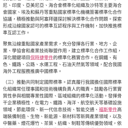
尼、印度、亞美尼亞、海合會標準化組織及沙特等主要海合
會國家、埃及和蘇丹等重點國家標準化機構簽署標準化合作
協議，積極推動與阿塞拜疆探討解決標準化合作問題。探索
形成沿線國家認可的標準互認程序與工作機制，加快推進標
準互認工作。
聚焦沿線重點國家產業需求，充分發揮各行業、地方、企
業、學協會和產業技術聯盟作用，建立標準化合作工作組，
深化關鍵項目
保時捷零件
的標準化務實合作。在鋼鐵、有
色、鐵路、公路、水運工程、石油天然氣等領域，配合我國
海外工程服務推廣中國標準。
（三）推動共同制定國際標準。認真履行我國擔任國際標準
化組織常任理事國和技術機構負責人的職責。鼓勵各行業實
質性參與相關專業性國際、區域組織的標準化活動。發揮骨
干企業積極性，在電力、鐵路、海洋、航空航天等基礎設施
領域，節能環保、新一代信息技術、智能交通、
福斯零件
高
端裝備制造、生物、新能源、新材料等新興產業領域，以及
中醫藥、煙花爆竹、茶葉、紡織、制鞋等傳統優勢領域，依