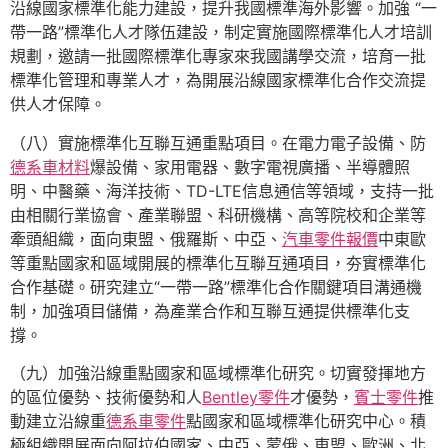
沿線國家標準化能力建設，提升我國標準海外影響。加強 “一
帶一路”標準化人才隊伍建設，制定實施國際標準化人才培訓
規劃，邀請一批國際標準化專家來我國講學交流，培育一批
標準化管理和專業人才，為開展沿線國家標準化合作交流提
供人才保障。
（八）實施標準化互聯互通重點項目。在電力電子設備、防
德系車材料
爆設備、家用電器、數字電視廣播、半導體照
明、中醫藥、海洋技術、TD-LTE信息通信等領域，支持一批
由相關行業協會、產業聯盟、科研機構、高等院校和企業等
牽頭組織，面向東盟、俄羅斯、中亞、
汽車零件報價
中東歐
等重點國家和區域開展的標準化互聯互通項目，夯實標準化
合作基礎。研究建立“一帶一路”標準化合作關鍵項目溝通機
制，加強項目儲備，為產業合作和互聯互通提供標準化支
撐。
（九）加強沿線重點國家和區域標準化研究。切實發揮地方
的區位優勢、技術優勢和人
Bentley零件
才優勢，
賓士零件
推
動建立沿線重
德系車零件
點國家和區域標準化研究中心。積
極組織開展面向阿拉伯國家、中亞、蒙俄、東盟、歐洲、北