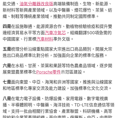
能交通、
油氣分離器改良版
高端裝備制造、生物、新能源、
新材料等新興產業領域，以及中醫藥、煙花爆竹、茶葉、紡
織、制鞋等傳統產業領域，推動共同制定國際標準。
四是
在設施聯通、能源資源合作、動植物檢驗檢疫和提升雙
邊經濟貿易水平等方面
汽車冷氣芯
，組織翻譯500項急需的
中國國家、行業標
汽車材料
準外文版。
五是
梳理分析沿線重點國家大宗進出口商品類別，開展大宗
進出口商品標準比對分析，加強面向企業的標準化服務。
六是
在水稻、甘蔗、茶葉和果蔬等特色農產品領域，逐步開
展東盟農業標準化
Porsche零件
示范區建設。
七是
面向東盟、中亞、海灣和非洲等國家，推進與沿線國家
和地區標準化專家交流及能力建設，加強標準化文化交流。
八是
在電力電子設備、防爆設備、家用電器、數字電視廣
播、半導體照明、中醫藥、海洋技術、TD-LTE信息通信等領
域，支持一批由相關行業協會、產業聯盟、科研機構、高等
院校和企業等牽頭組織，面向東盟、俄羅斯、中亞、中東歐