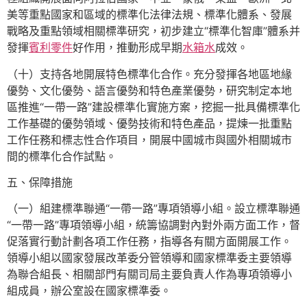
美等重點國家和區域的標準化法律法規、標準化體系、發展
戰略及重點領域相關標準研究，初步建立“標準化智庫”體系并
發揮
賓利零件
好作用，推動形成早期
水箱水
成效。
（十）支持各地開展特色標準化合作。充分發揮各地區地緣
優勢、文化優勢、語言優勢和特色產業優勢，研究制定本地
區推進“一帶一路”建設標準化實施方案，挖掘一批具備標準化
工作基礎的優勢領域、優勢技術和特色產品，提煉一批重點
工作任務和標志性合作項目，開展中國城市與國外相關城市
間的標準化合作試點。
五、保障措施
（一）組建標準聯通“一帶一路”專項領導小組。設立標準聯通
“一帶一路”專項領導小組，統籌協調對內對外兩方面工作，督
促落實行動計劃各項工作任務，指導各有關方面開展工作。
領導小組以國家發展改革委分管領導和國家標準委主要領導
為聯合組長、相關部門有關司局主要負責人作為專項領導小
組成員，辦公室設在國家標準委。