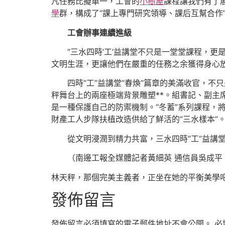
凡任務比擬單一，工會的
小樹屋
課程讓我們有了
學
群，構成了“課上專門研究領導、課后互幫合作
工會辦事連續進級
“三水四時‘工’益講堂不只是一堂堂課程，更
文明生涯，更讓他們在嚴重的任務之余獲得身心
四時“工”益講堂“春煥”篇章的美滿收官，
秤舞台上的兩座極端背景雕塑**。組書記、副主
是一種保護自己的防禦機制。“冬蓄”系列課程，
財產工人步隊扶植改造供給了鮮活的“三水樣本”
從文明浸潤到精力共富，三水四時“工”益講
（南邊工報全媒體記者黃細英 通信員吳成平
林天秤，那個完美主義者，正坐在她的平衡美學
發佈留言
發佈留言必須填寫的電子郵件地址不會公開。
必