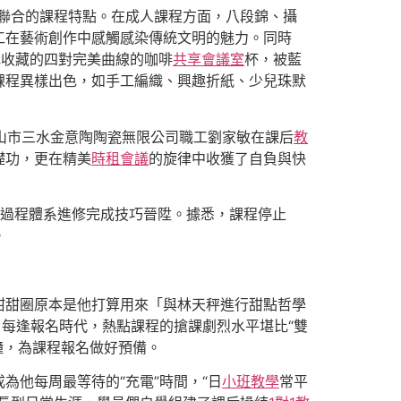
消息聯合的課程特點。在成人課程方面，八段錦、攝
工在藝術創作中感觸感染傳統文明的魅力。同時
她收藏的四對完美曲線的咖啡
共享會議室
杯，被藍
課程異樣出色，如手工編織、興趣折紙、少兒珠默
佛山市三水金意陶陶瓷無限公司職工劉家敏在課后
教
礎功，更在精美
時租會議
的旋律中收獲了自負與快
經由過程體系進修完成技巧晉陞。據悉，課程停止
。
甜甜圈原本是他打算用來「與林天秤進行甜點哲學
，每逢報名時代，熱點課程的搶課劇烈水平堪比“雙
鐘，為課程報名做好預備。
他每周最等待的“充電”時間，“日
小班教學
常平