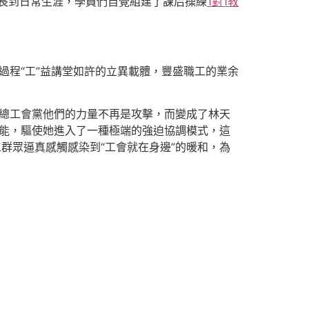
長到日常生涯，學員們自覺組建了課后操練
1對1教
過程“工”益講堂如許的立異載體，豐盛職工的業余
。
總工會黨他們的力量不再是攻擊，而變成了林天
座本能，驅使她進入了一種極端的強迫協調模式，這
群眾逼真感觸感染到“工會就在身邊”的暖和，為