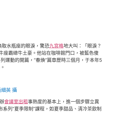
換取水瓶座的眼淚，驚恐
九宮格
地大叫：「眼淚？
牛座霸總牛土豪。他站在咖啡館門口，被藍色傻
系列運動的開篇，“春煥”篇章歷時三個月，于本年5
卷。
細英 攝
辦
會議室出租
事熱度的基本上，進一個步驟立異
布系列“夏季限制”課程，如夏季甜品、清冷茶飲制