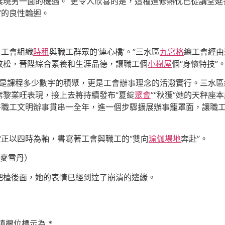
展現另一面的機遇。”更令人欣喜的是，這種進修熱忱已從講堂延
”的良性輪迴。
是工會組織
時租
與職工群眾的‘連心橋’。”三水區
九宮格
總工會經由
放松，晉陞綜合素養和生涯品德，讓職工個
小樹屋
個“身懷特技”
不只是課程多少數字的積聚，更是工會辦事理念的活潑實行。
三水區
席黎業旺表現
，接上去將持續發布“夏綻
聚會
”“秋獲”她的天秤
將職工文明辦事貫串一全年，進一個步驟擴展辦事籠罩面，讓職工
。
堂正以四時為軸，書寫著工會與職工的“雙向
瑜伽場地
奔赴”。
 麥雪丹）
吧檯後面，她的表情已經到達了崩潰的邊緣。
填欄位標示為
*