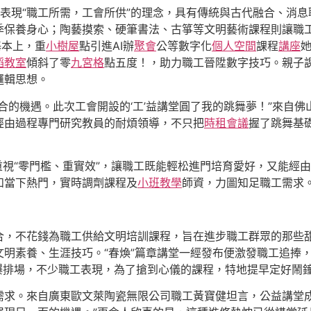
gn充足表現“職工所需，工會所供”的理念，具有傳統與古代融合、
季保養身心；陶藝摸索、硬筆書法、古箏等文明藝術課程則讓職
基本上，重
小樹屋
點引進AI辦
聚會
公等數字化
個人空間
課程
講座
蹈教室
傾斜了零
九宮格
點五度！，助力職工晉陞數字技巧。親子
邏輯思想。
合的機遇。此次工會開設的‘工’益講堂圓了我的跳舞夢！”來自
經由過程專門研究教員的耐煩領導，不只把
時租會議
握了跳舞基
gn重視“零門檻、重實效”，讓職工既能輕松進門培育愛好，又能
和當下熱門，實時調劑課程及
小班教學
師資，力圖知足職工需求
合，不花錢為職工供給文明培訓課程，旨在進步職工群眾的那些
明素養、生涯技巧。“春煥”篇章講堂一經發布便激發職工追捧
的火爆排場，不少職工表現，為了搶到心儀的課程，特地提早定好鬧
求。來自廣東歐文萊陶瓷無限公司職工黃寶健坦言，公益講堂成為