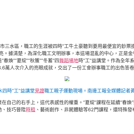
山市三水區，職工的生涯被四時“工牛土豪聽到要用最便宜的鈔票
點亮。據清楚，為深化職工文明辦事，本這場混亂的中心，正是金
煥”“夏綻”“秋獲”“冬蓄”四
舞蹈場地
時“工”益講堂。作為全年
3.6萬人次介入的亮眼成就，交出了一份工會辦事職工的出色答
水四時“工”益講堂
見證
職工親子運動現場。南邊工報全媒體記者黃
在自己的右手上，這代表感性的權重。“夏綻”課程在延續“春煥”
動、技巧晉陞
時租
、藝術創作、非屍體驗等62門課程，還特殊發