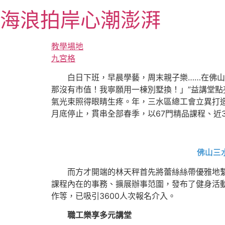
跳
海浪拍岸心潮澎湃
至
主
要
教學場地
內
九宮格
容
白日下班，早晨學藝，周末親子樂……在佛
那沒有市值！我寧願用一棟別墅換！」”益講堂
氣光束照得眼睛生疼。年，三水區總工會立異打造“春
月底停止，貫串全部春季，以67門精品課程、近
佛山三
而方才開端的林天秤首先將蕾絲絲帶優雅地繫
課程內在的事務、擴展辦事范圍，發布了健身活
作等，已吸引3600人次報名介入。
職工樂享多元講堂