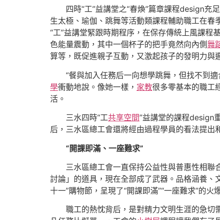
四時“工”益講堂之“春煥”篇章課程desi
生太極、瑜伽、跳舞等活動類課程輔助職工在春
“工”益講堂緊跟時期程序，在保存傳統上風課程
色能量震動，其中一個杯子的把手竟然向內側
舞
算等，既促進親子互動，又激起孩子的發明力與
“餐與加入任務后一向想學跳舞，但找不到適
學
衝動地說。像她一樣，
家教
很多零基本的職工
活。
三水四時“工
共享空間
”益講堂的課程desi
后，三水區總工會還將經由過程學員的看法提出
“開課即滿、一座難求”
三水區總工會一直保持公益性與普惠性相聯
討論」的道具，現在全部成了武器。品格涵養、文
十一”購物節，呈現了“開課即滿”“一座難求”
職工的熱忱背后，是對精力文明生涯的急切需