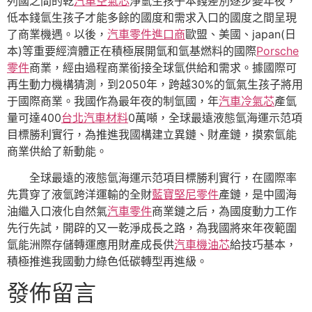
列國之間的乾
汽車空氣芯
淨氫生孩子本錢差別逐步變年夜，
低本錢氫生孩子才能多餘的國度和需求入口的國度之間呈現
了商業機遇。以後，
汽車零件進口商
歐盟、美國、japan(日
本)等重要經濟體正在積極展開氫和氫基燃料的國際
Porsche
零件
商業，經由過程商業銜接全球氫供給和需求。據國際可
再生動力機構猜測，到2050年，跨越30%的氫氣生孩子將用
于國際商業。我國作為最年夜的制氫國，年
汽車冷氣芯
產氫
量可達400
台北汽車材料
0萬噸，全球最遠液態氫海運示范項
目標勝利實行，為推進我國構建立異鏈、財產鏈，摸索氫能
商業供給了新動能。
全球最遠的液態氫海運示范項目標勝利實行，在國際率
先貫穿了液氫跨洋運輸的全財
藍寶堅尼零件
產鏈，是中國海
油繼入口液化自然氣
汽車零件
商業鏈之后，為國度動力工作
先行先試，開辟的又一乾淨成長之路，為我國將來年夜範圍
氫能洲際存儲轉運應用財產成長供
汽車機油芯
給技巧基本，
積極推進我國動力綠色低碳轉型再進級。
發佈留言