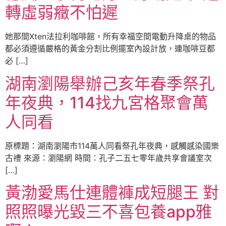
轉虛弱癥不怕遲
她那間Xten法拉利咖啡館，所有幸福空間電動升降桌的物品
都必須遵循嚴格的黃金分割比例擺室內設計放，連咖啡豆都
必 […]
湖南瀏陽舉辦己亥年春季祭孔
年夜典，114找九宮格聚會萬
人同看
原標題：湖南瀏陽市114萬人同看祭孔年夜典，感觸感染國樂
古禮 來源：瀏陽網 時間：孔子二五七零年歲共享會議室次
[…]
黃渤愛馬仕連體褲成短腿王 對
照照曝光毀三不喜包養app雅