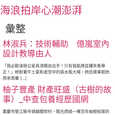
跳
海浪拍岸心潮澎湃
至
主
要
彙整
內
容
林淑兵：技術輔助 億嵐室內
設計教導由人
「我必歐凌辦公家具須親自出手！只有我能將這種失衡導
正！」她對著牛土豪和虛空中的張水瓶大喊。她迅速拿起她
用來測量 […]
柚子豐產 財產旺盛（古樹的故
事）_中查包養經歷國網
重慶市墊江縣岑嶺鎮關榮村，陽光透過一棵百年柚樹枝葉的