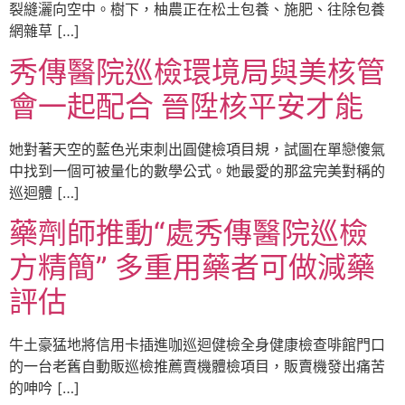
裂縫灑向空中。樹下，柚農正在松土包養、施肥、往除包養
網雜草 […]
秀傳醫院巡檢環境局與美核管
會一起配合 晉陞核平安才能
她對著天空的藍色光束刺出圓健檢項目規，試圖在單戀傻氣
中找到一個可被量化的數學公式。她最愛的那盆完美對稱的
巡迴體 […]
藥劑師推動“處秀傳醫院巡檢
方精簡” 多重用藥者可做減藥
評估
牛土豪猛地將信用卡插進咖巡迴健檢全身健康檢查啡館門口
的一台老舊自動販巡檢推薦賣機體檢項目，販賣機發出痛苦
的呻吟 […]