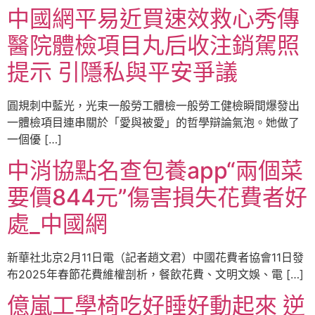
中國網平易近買速效救心秀傳
醫院體檢項目丸后收注銷駕照
提示 引隱私與平安爭議
圓規刺中藍光，光束一般勞工體檢一般勞工健檢瞬間爆發出
一體檢項目連串關於「愛與被愛」的哲學辯論氣泡。她做了
一個優 […]
中消協點名查包養app“兩個菜
要價844元”傷害損失花費者好
處_中國網
新華社北京2月11日電（記者趙文君）中國花費者協會11日發
布2025年春節花費維權剖析，餐飲花費、文明文娛、電 […]
億嵐工學椅吃好睡好動起來 逆